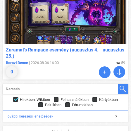
Zuramat's Rampage esemény (augusztus 4. - augusztus
25.)
Borovi Bence
| 2026.08.06 16:00
59
0
Hírekben, Wikiben
Felhasználókban
Kártyákban
Paklikban
Fórumokban
További keresési lehetőségek