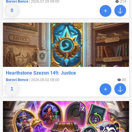
Borovi Bence
| 2026.07.29 09:00
214
0
Hearthstone Szezon 149: Justice
Borovi Bence
| 2026.08.02 08:00
80
1