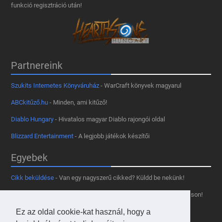
funkció regisztráció után!
Partnereink
Szukits Internetes Könyváruház
- WarCraft könyvek magyarul
ABCkitűző.hu
- Minden, ami kitűző!
Diablo Hungary
- Hivatalos magyar Diablo rajongói oldal
Blizzard Entertainment
- A legjobb játékok készítői
Egyebek
Cikk beküldése
- Van egy nagyszerű cikked? Küldd be nekünk!
Támogass minket
- Tetszik az oldal? Segíts, hogy fennmaradhasson!
Ez az oldal cookie-kat használ, hogy a
Kapcsolat, médiaajánlat
- Lépj velünk kapcsolatba!