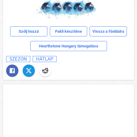
Szólj hozzá
Pakli készítése
Vissza a főoldalra
Hearthstone Hungary támogatása
SZEZON
HÁTLAP