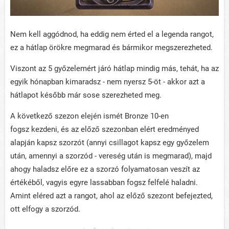
Nem kell aggódnod, ha eddig nem érted el a legenda rangot,
ez a hátlap örökre megmarad és bármikor megszerezheted.
Viszont az 5 győzelemért járó hátlap mindig más, tehát, ha az
egyik hónapban kimaradsz - nem nyersz 5-öt - akkor azt a
hátlapot később már sose szerezheted meg.
A következő szezon elején ismét Bronze 10-en
fogsz kezdeni, és az előző szezonban elért eredményed
alapján kapsz szorzót (annyi csillagot kapsz egy győzelem
után, amennyi a szorzód - vereség után is megmarad), majd
ahogy haladsz előre ez a szorzó folyamatosan veszít az
értékéből, vagyis egyre lassabban fogsz felfelé haladni.
Amint eléred azt a rangot, ahol az előző szezont befejezted,
ott elfogy a szorzód.