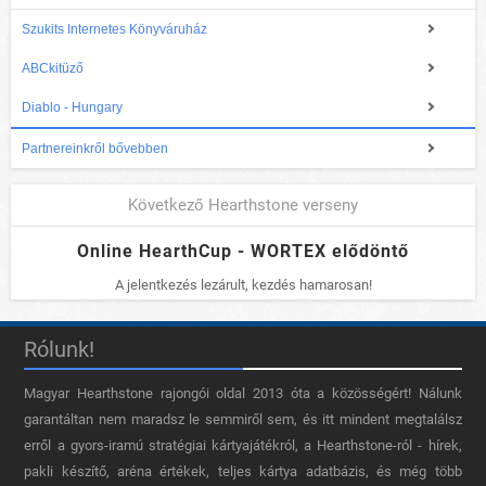
Szukits Internetes Könyváruház
ABCkitüző
Diablo - Hungary
Partnereinkről bővebben
Következő Hearthstone verseny
Online HearthCup - WORTEX elődöntő
A jelentkezés lezárult, kezdés hamarosan!
Rólunk!
Magyar Hearthstone​ rajongói oldal 2013 óta a közösségért! Nálunk
garantáltan nem maradsz le semmiről sem, és itt mindent megtalálsz
erről a gyors-iramú stratégiai kártyajátékról, a Hearthstone-ról - hírek,
pakli készítő, aréna értékek, teljes kártya adatbázis, és még több