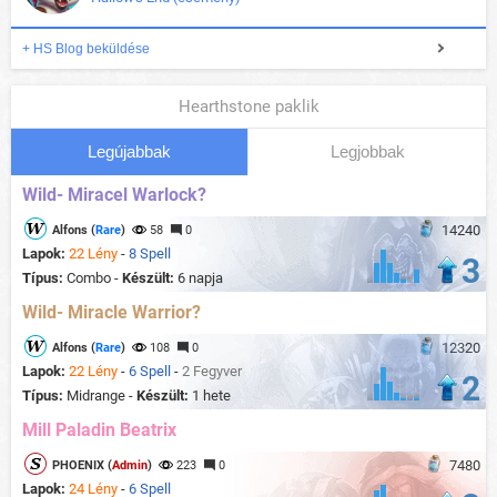
+ HS Blog beküldése
Hearthstone paklik
Legújabbak
Legjobbak
Wild- Miracel Warlock?
14240
Alfons (
Rare
)
58
0
Lapok:
22 Lény
-
8 Spell
3
Típus:
Combo -
Készült:
6 napja
Wild- Miracle Warrior?
12320
Alfons (
Rare
)
108
0
Lapok:
22 Lény
-
6 Spell
-
2 Fegyver
2
Típus:
Midrange -
Készült:
1 hete
Mill Paladin Beatrix
7480
PHOENIX (
Admin
)
223
0
Lapok:
24 Lény
-
6 Spell