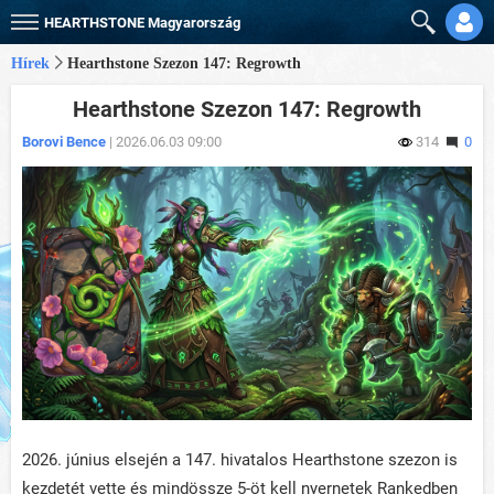
HEARTHSTONE
Magyarország
Hírek
Hearthstone Szezon 147: Regrowth
Hearthstone Szezon 147: Regrowth
Borovi Bence
| 2026.06.03 09:00
314
0
2026. június elsején a 147. hivatalos Hearthstone szezon is
kezdetét vette és mindössze 5-öt kell nyernetek Rankedben