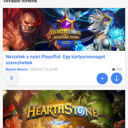
További híreink
Nézzétek a nyári Playoffot: Egy kártyacsomagot
szerezhettek
Borovi Bence
| 2026.07.16 23:00
205
0