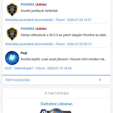
PHOENIX (
Admin
)
Kisebb javítások történtek:
Weboldal javaslatok/észrevételek - Fórum · 2026.07.26 13:27
PHOENIX (
Admin
)
Kártya változások a 36.0.3-as patch alapján frissítve az adatbázisban (képek is cserélve).
Weboldal javaslatok/észrevételek - Fórum · 2026.07.22 09:12
Ragi
Amióta bejött, csak ezzel játszom. Viszont mint minden más - akár az alapjáték is, ez is baromira összetett lett. Néha már pár kör után is esélytelen az egész. Vagy irreállisan túltápol valaki, vagy lelép a partner, vagy csak hülye mint a segg. És amikor eljönne az én időm, na akkor jön el mindenki másé is. Engem jobban érdekelne, hogy ki milyen ratingen szokott játszani. Na ez lenne egy érdekes adat.
DUÓ - Vélemények? - Fórum · 2026.07.19 18:34
Több hozzászólás
A nap kártyája
Darkshire Librarian