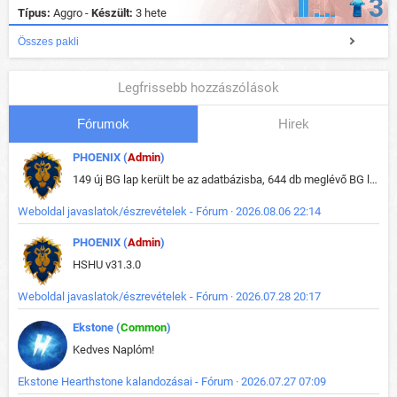
3
Típus:
Aggro -
Készült:
3 hete
Összes pakli
Legfrissebb hozzászólások
Fórumok
Hirek
PHOENIX (
Admin
)
149 új BG lap került be az adatbázisba, 644 db meglévő BG lap módosult, bekerültek az új képek a megváltozott lapokhoz is.
Weboldal javaslatok/észrevételek - Fórum · 2026.08.06 22:14
PHOENIX (
Admin
)
HSHU v31.3.0
Weboldal javaslatok/észrevételek - Fórum · 2026.07.28 20:17
Ekstone (
Common
)
Kedves Naplóm!
Ekstone Hearthstone kalandozásai - Fórum · 2026.07.27 07:09