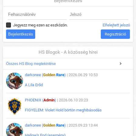
Bejelentkezés
Jegyezz meg ezen az eszközön.
Elfelejtett jelszó
Regisztráció
HS Blogok - A közösség hírei
Összes HS Blog megtekintése
darkonee (
Golden
Rare
)
| 2026.06.29 10:53
A Lila Erőd
PHOENIX (
Admin
)
| 2026.06.10 20:23
FIGYELEM: Violet Hold börtön meghibásodás
darkonee (
Golden
Rare
)
| 2025.09.23 13:44
Hallow's End (esemény)