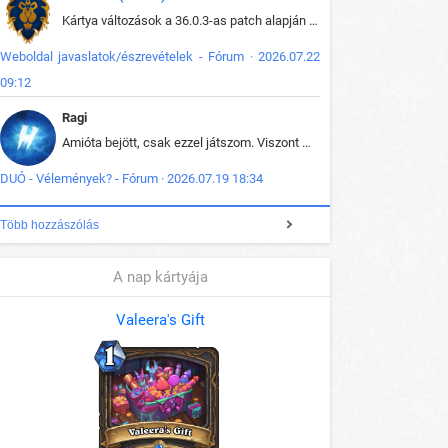
Kártya változások a 36.0.3-as patch alapján frissítve az adatbázisban (képek is cserélve).
Weboldal javaslatok/észrevételek - Fórum · 2026.07.22
09:12
Ragi
Amióta bejött, csak ezzel játszom. Viszont mint minden más - akár az alapjáték is, ez is baromira összetett lett. Néha már pár kör után is esélytelen az egész. Vagy irreállisan túltápol valaki, vagy lelép a partner, vagy csak hülye mint a segg. És amikor eljönne az én időm, na akkor jön el mindenki másé is. Engem jobban érdekelne, hogy ki milyen ratingen szokott játszani. Na ez lenne egy érdekes adat.
DUÓ - Vélemények? - Fórum · 2026.07.19 18:34
Több hozzászólás
A nap kártyája
Valeera's Gift