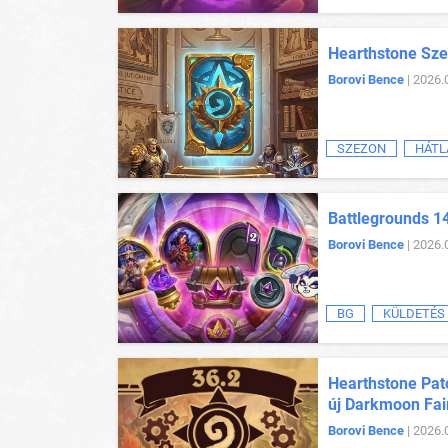
Hearthstone Sze
Borovi Bence
| 2026.
SZEZON
HÁTL
Battlegrounds 1
Borovi Bence
| 2026.
BG
KÜLDETÉS
Hearthstone Patc
új Darkmoon Fai
Borovi Bence
| 2026.