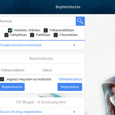
Bejelentkezés
Hírekben, Wikiben
Felhasználókban
Kártyákban
Paklikban
Fórumokban
További keresési lehetőségek
Bejelentkezés
Jegyezz meg ezen az eszközön.
Elfelejtett jelszó
Regisztráció
HS Blogok - A közösség hírei
Összes HS Blog megtekintése