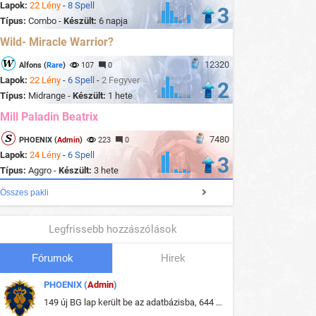
Lapok:
22 Lény
-
8 Spell
3
Típus:
Combo -
Készült:
6 napja
Wild- Miracle Warrior?
12320
Alfons (
Rare
)
107
0
Lapok:
22 Lény
-
6 Spell
-
2 Fegyver
2
Típus:
Midrange -
Készült:
1 hete
Mill Paladin Beatrix
7480
PHOENIX (
Admin
)
223
0
Lapok:
24 Lény
-
6 Spell
3
Típus:
Aggro -
Készült:
3 hete
Összes pakli
Legfrissebb hozzászólások
Fórumok
Hirek
PHOENIX (
Admin
)
149 új BG lap került be az adatbázisba, 644 db meglévő BG lap módosult, bekerültek az új képek a megváltozott lapokhoz is.