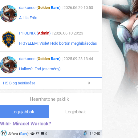
darkonee (
Golden
Rare
)
| 2026.06.29 10:53
A Lila Erőd
PHOENIX (
Admin
)
| 2026.06.10 20:23
FIGYELEM: Violet Hold börtön meghibásodás
darkonee (
Golden
Rare
)
| 2025.09.23 13:44
Hallow's End (esemény)
+ HS Blog beküldése
Hearthstone paklik
Legújabbak
Legjobbak
Wild- Miracel Warlock?
14240
Alfons (
Rare
)
57
0