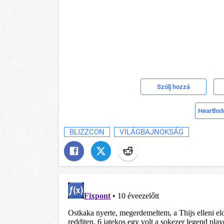
Szólj hozzá
Hearthst
BLIZZCON
VILÁGBAJNOKSÁG