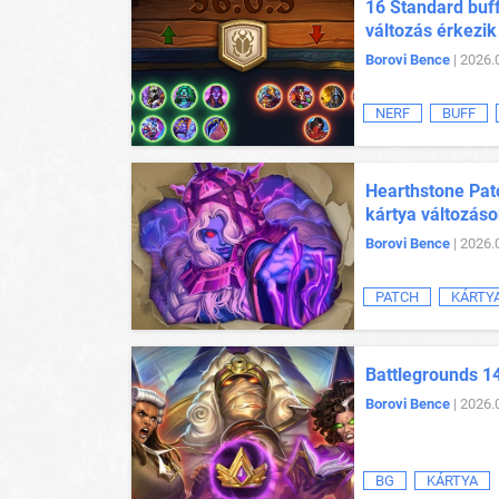
16 Standard buff
változás érkezik
Borovi Bence
| 2026.
NERF
BUFF
Hearthstone Patc
kártya változás
Borovi Bence
| 2026.
PATCH
KÁRTY
Battlegrounds 14
Borovi Bence
| 2026.
BG
KÁRTYA