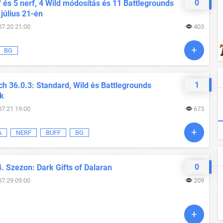
0
 és 5 nerf, 4 Wild módosítás és 11 Battlegrounds
 július 21-én
07.20 21:00
403
BG
1
h 36.0.3: Standard, Wild és Battlegrounds
ok
07.21 19:00
673
A
NERF
BUFF
BG
0
. Szezon: Dark Gifts of Dalaran
07.29 09:00
209