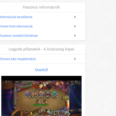
Hasznos információk
Információk kezdőknek
Violet Hold információk
Gyakran Ismételt Kérdések
Legjobb pillanatok - A közösség képei
Összes kép megtekintése
Overkill