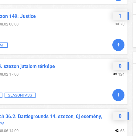
1
zon 149: Justice
08.02 08:00
78
AP
0
4. szezon jutalom térképe
08.02 17:00
124
SEASONPASS
0
h 36.2: Battlegrounds 14. szezon, új esemény,
re
08.06 14:00
68