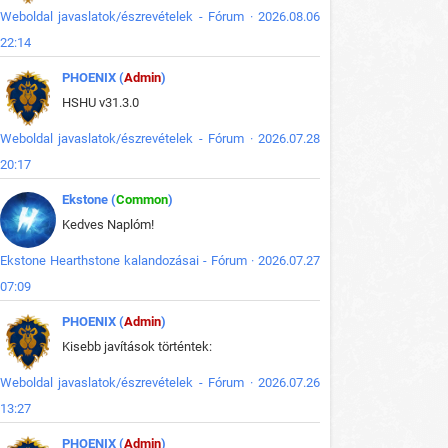
Weboldal javaslatok/észrevételek - Fórum · 2026.08.06
22:14
PHOENIX (
Admin
)
HSHU v31.3.0
Weboldal javaslatok/észrevételek - Fórum · 2026.07.28
20:17
Ekstone (
Common
)
Kedves Naplóm!
Ekstone Hearthstone kalandozásai - Fórum · 2026.07.27
07:09
PHOENIX (
Admin
)
Kisebb javítások történtek:
Weboldal javaslatok/észrevételek - Fórum · 2026.07.26
13:27
PHOENIX (
Admin
)