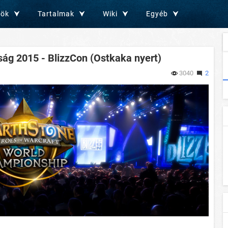
zök
Tartalmak
Wiki
Egyéb
ág 2015 - BlizzCon (Ostkaka nyert)
3040
2