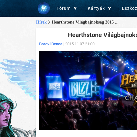
Fórum
Kártyák
Eszkö
Hírek
Hearthstone Világbajnokság 2015 ...
Hearthstone Világbajnoks
Borovi Bence
| 2015.11.07 21:00