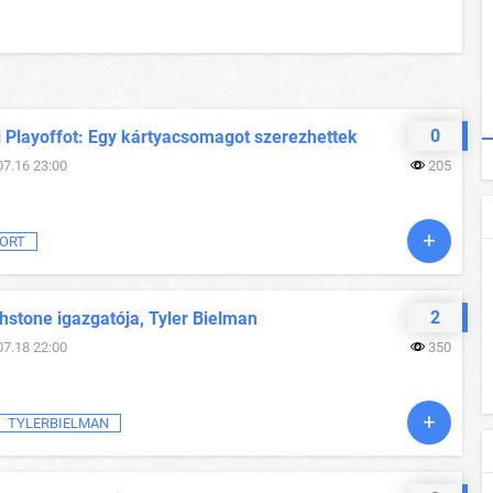
0
i Playoffot: Egy kártyacsomagot szerezhettek
07.16 23:00
205
ORT
2
hstone igazgatója, Tyler Bielman
07.18 22:00
350
TYLERBIELMAN