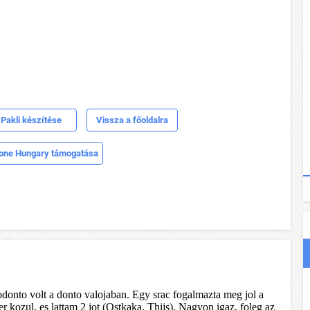
Pakli készítése
Vissza a főoldalra
one Hungary támogatása