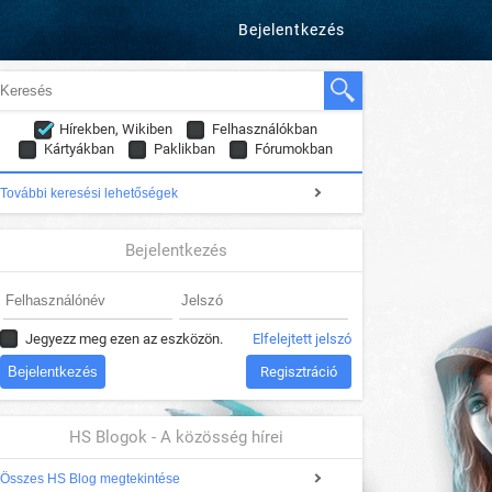
Bejelentkezés
Hírekben, Wikiben
Felhasználókban
Kártyákban
Paklikban
Fórumokban
További keresési lehetőségek
Bejelentkezés
Jegyezz meg ezen az eszközön.
Elfelejtett jelszó
Regisztráció
HS Blogok - A közösség hírei
Összes HS Blog megtekintése