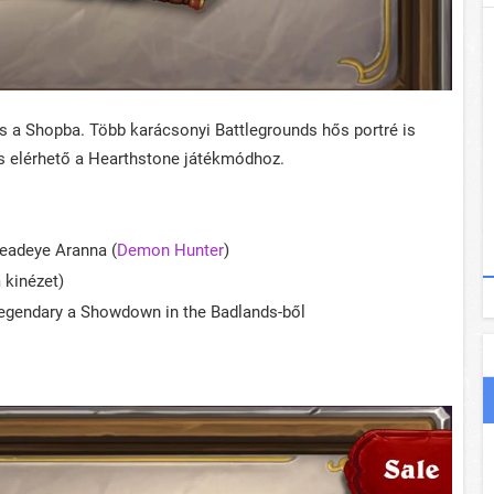
t is a Shopba. Több karácsonyi Battlegrounds hős portré is
 is elérhető a Hearthstone játékmódhoz.
Deadeye Aranna (
Demon Hunter
)
 kinézet)
 Legendary a Showdown in the Badlands-ből