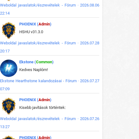
Weboldal javaslatok/észrevételek - Fórum · 2026.08.06
22:14
PHOENIX (
Admin
)
HSHU v31.3.0
Weboldal javaslatok/észrevételek - Fórum · 2026.07.28
20:17
Ekstone (
Common
)
Kedves Naplóm!
Ekstone Hearthstone kalandozásai - Fórum · 2026.07.27
07:09
PHOENIX (
Admin
)
Kisebb javítások történtek:
Weboldal javaslatok/észrevételek - Fórum · 2026.07.26
13:27
PHOENIX (
Admin
)