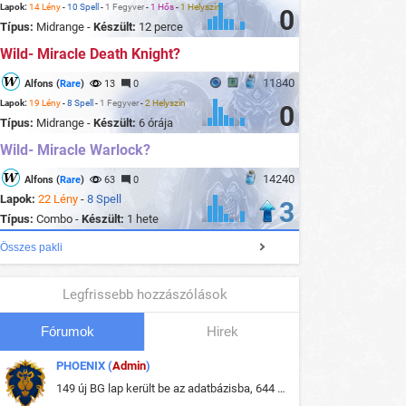
Lapok:
14 Lény
-
10 Spell
-
1 Fegyver
-
1 Hős
-
1 Helyszín
0
Típus:
Midrange -
Készült:
12 perce
Wild- Miracle Death Knight?
11840
Alfons (
Rare
)
13
0
Lapok:
19 Lény
-
8 Spell
-
1 Fegyver
-
2 Helyszín
0
Típus:
Midrange -
Készült:
6 órája
Wild- Miracle Warlock?
14240
Alfons (
Rare
)
63
0
Lapok:
22 Lény
-
8 Spell
3
Típus:
Combo -
Készült:
1 hete
Összes pakli
Legfrissebb hozzászólások
Fórumok
Hirek
PHOENIX (
Admin
)
149 új BG lap került be az adatbázisba, 644 db meglévő BG lap módosult, bekerültek az új képek a megváltozott lapokhoz is.