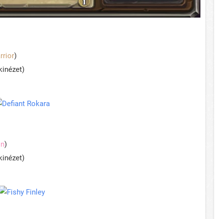
rrior
)
kinézet)
in
)
kinézet)