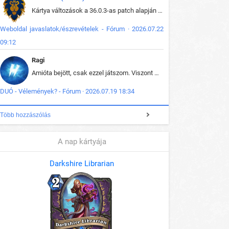
Kártya változások a 36.0.3-as patch alapján frissítve az adatbázisban (képek is cserélve).
Weboldal javaslatok/észrevételek - Fórum · 2026.07.22
09:12
Ragi
Amióta bejött, csak ezzel játszom. Viszont mint minden más - akár az alapjáték is, ez is baromira összetett lett. Néha már pár kör után is esélytelen az egész. Vagy irreállisan túltápol valaki, vagy lelép a partner, vagy csak hülye mint a segg. És amikor eljönne az én időm, na akkor jön el mindenki másé is. Engem jobban érdekelne, hogy ki milyen ratingen szokott játszani. Na ez lenne egy érdekes adat.
DUÓ - Vélemények? - Fórum · 2026.07.19 18:34
Több hozzászólás
A nap kártyája
Darkshire Librarian