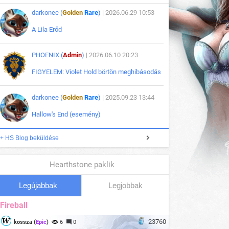
darkonee (
Golden
Rare
)
| 2026.06.29 10:53
A Lila Erőd
PHOENIX (
Admin
)
| 2026.06.10 20:23
FIGYELEM: Violet Hold börtön meghibásodás
darkonee (
Golden
Rare
)
| 2025.09.23 13:44
Hallow's End (esemény)
+ HS Blog beküldése
Hearthstone paklik
Legújabbak
Legjobbak
Fireball
23760
kossza (
Epic
)
6
0