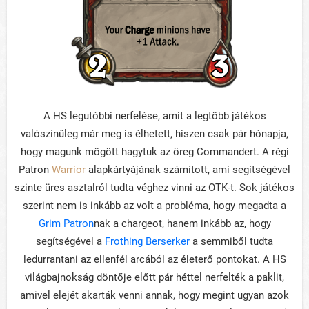
A HS legutóbbi nerfelése, amit a legtöbb játékos
valószínűleg már meg is élhetett, hiszen csak pár hónapja,
hogy magunk mögött hagytuk az öreg Commandert. A régi
Patron
Warrior
alapkártyájának számított, ami segítségével
szinte üres asztalról tudta véghez vinni az OTK-t. Sok játékos
szerint nem is inkább az volt a probléma, hogy megadta a
Grim Patron
nak a chargeot, hanem inkább az, hogy
segítségével a
Frothing Berserker
a semmiből tudta
ledurrantani az ellenfél arcából az életerő pontokat. A HS
világbajnokság döntője előtt pár héttel nerfelték a paklit,
amivel elejét akarták venni annak, hogy megint ugyan azok