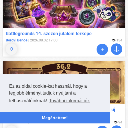
Battlegrounds 14. szezon jutalom térképe
Borovi Bence
| 2026.08.02 17:00
134
0
Ez az oldal cookie-kat használ, hogy a
legjobb élményt tudjuk nyújtani a
felhasználóinknak!
További információk
Hearthstone Patch 36.2: Battlegrounds 14. szezon, új
esemény, új Darkmoon Faire
Megértettem!
Borovi Bence
| 2026.08.06 14:00
94