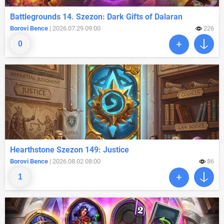
Battlegrounds 14. Szezon: Dark Gifts of Dalaran
Borovi Bence
| 2026.07.29 09:00
226
0
Hearthstone Szezon 149: Justice
Borovi Bence
| 2026.08.02 08:00
86
1