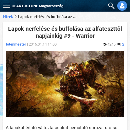
HEARTHSTONE
Magyarország
Hírek
Lapok nerfelése és buffolása az ...
Lapok nerfelése és buffolása az alfateszttől
napjainkig #9 - Warrior
totenmester
| 2016.01.14 14:00
4245
2
A lapokat érintő változtatásokat bemutató sorozat utolsó