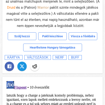
az unalmas matchupok menjenek le, mint a selejtezőben. (A
Druid
és a (Patron)
Warrior
paklit szinte mindegyik játékos
magával vitte a selejtezőkre.) A változtatás ellenére a pakli
nem tűnt el az éterben, mai napig használható, azonban már
nem éppen nevezhetjük a legjobbak között.
Szólj hozzá
Pakli készítése
Vissza a főoldalra
Hearthstone Hungary támogatása
KÁRTYA
VÁLTOZÁSOK
NERF
BUFF