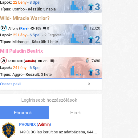
Lapok:
22 Lény
-
8 Spell
3
Típus:
Combo -
Készült:
5 napja
Wild- Miracle Warrior?
12320
Alfons (
Rare
)
105
0
Lapok:
22 Lény
-
6 Spell
-
2 Fegyver
2
Típus:
Midrange -
Készült:
1 hete
Mill Paladin Beatrix
7480
PHOENIX (
Admin
)
219
0
Lapok:
24 Lény
-
6 Spell
3
Típus:
Aggro -
Készült:
3 hete
Összes pakli
Legfrissebb hozzászólások
Fórumok
Hirek
PHOENIX (
Admin
)
149 új BG lap került be az adatbázisba, 644 db meglévő BG lap módosult, bekerültek az új képek a megváltozott lapokhoz is.