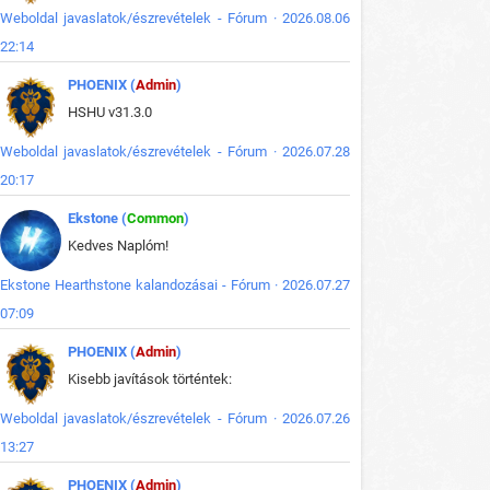
Weboldal javaslatok/észrevételek - Fórum · 2026.08.06
22:14
PHOENIX (
Admin
)
HSHU v31.3.0
Weboldal javaslatok/észrevételek - Fórum · 2026.07.28
20:17
Ekstone (
Common
)
Kedves Naplóm!
Ekstone Hearthstone kalandozásai - Fórum · 2026.07.27
07:09
PHOENIX (
Admin
)
Kisebb javítások történtek:
Weboldal javaslatok/észrevételek - Fórum · 2026.07.26
13:27
PHOENIX (
Admin
)