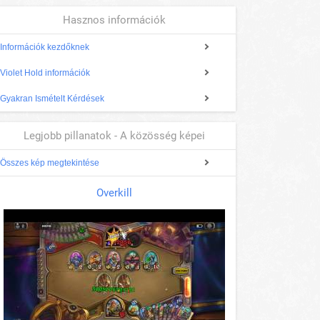
Hasznos információk
Információk kezdőknek
Violet Hold információk
Gyakran Ismételt Kérdések
Legjobb pillanatok - A közösség képei
Összes kép megtekintése
Overkill