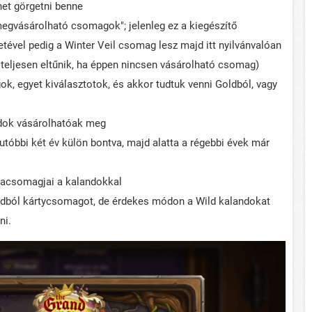
ehet görgetni benne
megvásárolható csomagok"; jelenleg ez a kiegészítő
tével pedig a Winter Veil csomag lesz majd itt nyilvánvalóan
z teljesen eltűnik, ha éppen nincsen vásárolható csomag)
k, egyet kiválasztotok, és akkor tudtuk venni Goldból, vagy
ndok vásárolhatóak meg
gutóbbi két év külön bontva, majd alatta a régebbi évek már
tyacsomagjai a kalandokkal
oldból kártycsomagot, de érdekes módon a Wild kalandokat
ni.