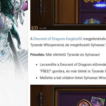
A
Descent of Dragons kiegészítő
megjelenésekor
Tyrande Whisperwind, de megérkezett Sylvanas 
Frissítés:
Már elérhető Tyrande és Sylvanas!
Lecserélte a Descent of Dragosn előrendel
"FREE!" gombra, és már tiétek is Tyrande 
Mellette a bal oldalon lehet Sylvanas Wind