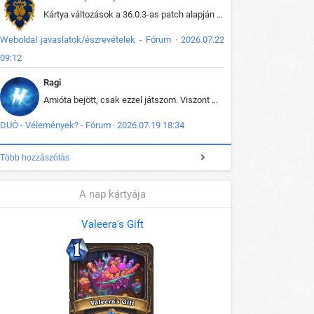
Kártya változások a 36.0.3-as patch alapján frissítve az adatbázisban (képek is cserélve).
Weboldal javaslatok/észrevételek - Fórum · 2026.07.22
09:12
Ragi
Amióta bejött, csak ezzel játszom. Viszont mint minden más - akár az alapjáték is, ez is baromira összetett lett. Néha már pár kör után is esélytelen az egész. Vagy irreállisan túltápol valaki, vagy lelép a partner, vagy csak hülye mint a segg. És amikor eljönne az én időm, na akkor jön el mindenki másé is. Engem jobban érdekelne, hogy ki milyen ratingen szokott játszani. Na ez lenne egy érdekes adat.
DUÓ - Vélemények? - Fórum · 2026.07.19 18:34
Több hozzászólás
A nap kártyája
Valeera's Gift