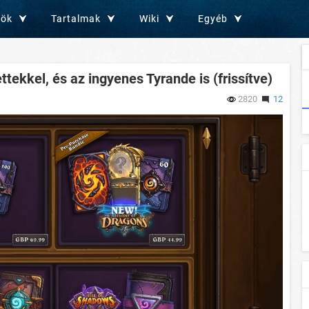
zök
Tartalmak
Wiki
Egyéb
tekkel, és az ingyenes Tyrande is (frissítve)
2820
12