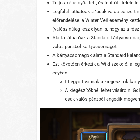
Teljes képernyős lett, és fentről - lefele l
Legfelül láthatóak a "csak valós pénzért 
előrendelése, a Winter Veil esemény kezde
(valószínűleg lesz olyan is, hogy az a rés
Alatta láthatóak a Standard kártyacsomago
valós pénzből kártyacsomagot
A kártyacsomagok alatt a Standard kala
Ezt követően érkezik a Wild szekció, a le
egyben
Itt együtt vannak a kiegészítők kár
A kiegészítőknél lehet vásárolni G
csak valós pénzből engedik megven