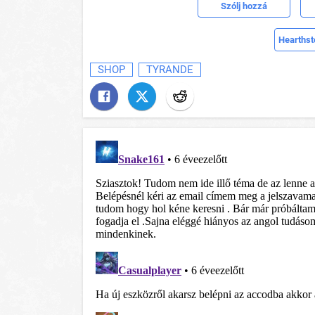
Szólj hozzá
Hearthst
SHOP
TYRANDE