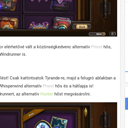
 elérhetővé vált a közönségkedvenc alternatív
Priest
hős,
Windrunner is.
ést! Csak kattintsatok Tyrande-re, majd a felugró ablakban a
Whisperwind alternatív
Priest
hős és a hátlapja is!
runnert, az alternatív
Hunter
hőst megvásárolni.