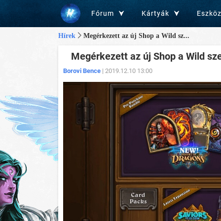
Fórum
Kártyák
Eszkö
Hírek
Megérkezett az új Shop a Wild sz...
Megérkezett az új Shop a Wild szet
Borovi Bence
| 2019.12.10 13:00