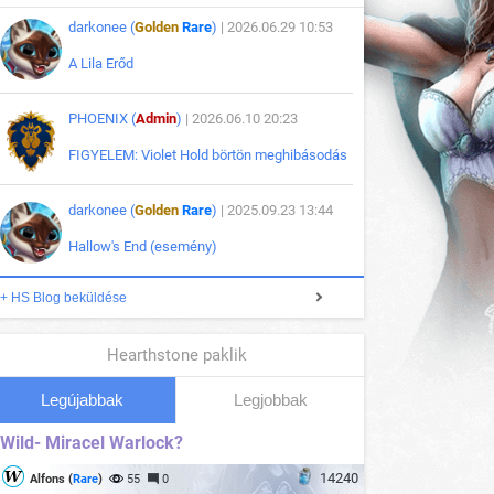
darkonee (
Golden
Rare
)
| 2026.06.29 10:53
A Lila Erőd
PHOENIX (
Admin
)
| 2026.06.10 20:23
FIGYELEM: Violet Hold börtön meghibásodás
darkonee (
Golden
Rare
)
| 2025.09.23 13:44
Hallow's End (esemény)
+ HS Blog beküldése
Hearthstone paklik
Legújabbak
Legjobbak
Wild- Miracel Warlock?
14240
Alfons (
Rare
)
55
0