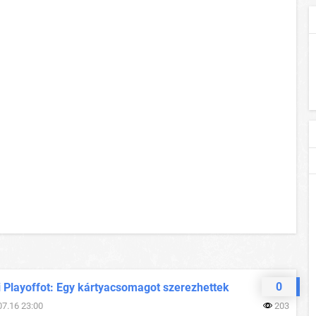
0
i Playoffot: Egy kártyacsomagot szerezhettek
07.16 23:00
203