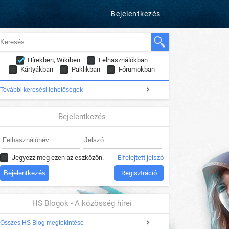
Bejelentkezés
Hírekben, Wikiben
Felhasználókban
Kártyákban
Paklikban
Fórumokban
További keresési lehetőségek
Bejelentkezés
Jegyezz meg ezen az eszközön.
Elfelejtett jelszó
Regisztráció
HS Blogok - A közösség hírei
Összes HS Blog megtekintése