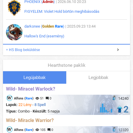
PHOENIX (
Admin
)
| 2026.06.10 20:23
FIGYELEM: Violet Hold börtön meghibásodás
darkonee (
Golden
Rare
)
| 2025.09.23 13:44
Hallow's End (esemény)
+ HS Blog beküldése
Hearthstone paklik
Legújabbak
Legjobbak
Wild- Miracel Warlock?
14240
Alfons (
Rare
)
51
0
Lapok:
22 Lény
-
8 Spell
2
Típus:
Combo -
Készült:
5 napja
Wild- Miracle Warrior?
12320
Alfons (
Rare
)
105
0