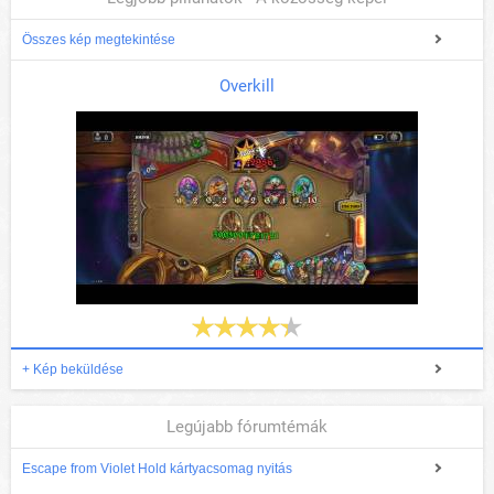
Összes kép megtekintése
Overkill
+ Kép beküldése
Legújabb fórumtémák
Escape from Violet Hold kártyacsomag nyitás