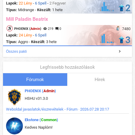
Lapok:
22 Lény
-
6 Spell
-
2 Fegyver
2
Típus:
Midrange -
Készült:
1 hete
Mill Paladin Beatrix
7480
PHOENIX (
Admin
)
219
0
Lapok:
24 Lény
-
6 Spell
3
Típus:
Aggro -
Készült:
3 hete
Összes pakli
Legfrissebb hozzászólások
Fórumok
Hirek
PHOENIX (
Admin
)
HSHU v31.3.0
Weboldal javaslatok/észrevételek - Fórum · 2026.07.28 20:17
Ekstone (
Common
)
Kedves Naplóm!