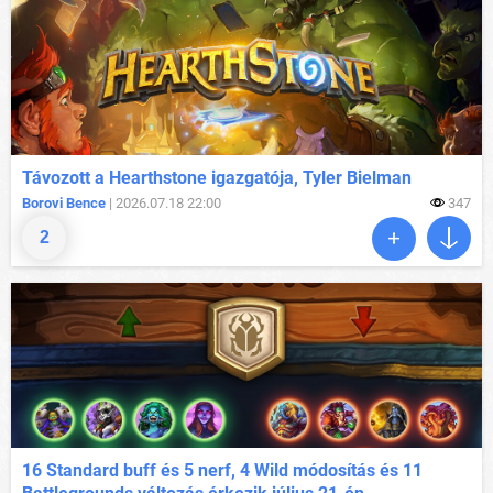
Távozott a Hearthstone igazgatója, Tyler Bielman
Borovi Bence
| 2026.07.18 22:00
347
2
16 Standard buff és 5 nerf, 4 Wild módosítás és 11