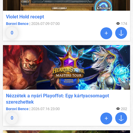
Violet Hold recept
Borovi Bence
| 2026.07.09 07:00
174
0
Nézzétek a nyári Playoffot: Egy kártyacsomagot
szerezhettek
Borovi Bence
| 2026.07.16 23:00
202
0