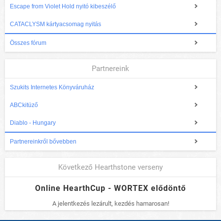
Escape from Violet Hold nyitó kibeszélő
CATACLYSM kártyacsomag nyitás
Összes fórum
Partnereink
Szukits Internetes Könyváruház
ABCkitüző
Diablo - Hungary
Partnereinkről bővebben
Következő Hearthstone verseny
Online HearthCup - WORTEX elődöntő
A jelentkezés lezárult, kezdés hamarosan!