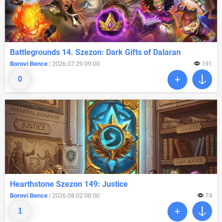
Battlegrounds 14. Szezon: Dark Gifts of Dalaran
Borovi Bence
| 2026.07.29 09:00
191
0
Hearthstone Szezon 149: Justice
Borovi Bence
| 2026.08.02 08:00
74
1