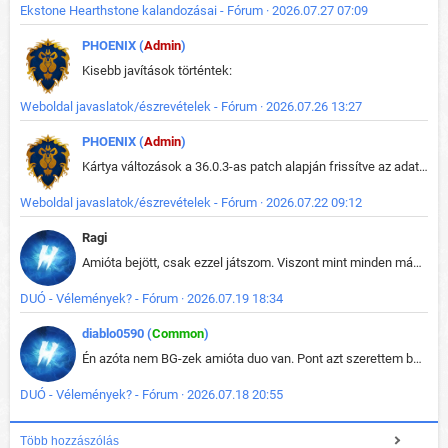
Ekstone Hearthstone kalandozásai - Fórum · 2026.07.27 07:09
PHOENIX (
Admin
)
Kisebb javítások történtek:
Weboldal javaslatok/észrevételek - Fórum · 2026.07.26 13:27
PHOENIX (
Admin
)
Kártya változások a 36.0.3-as patch alapján frissítve az adatbázisban (képek is cserélve).
Weboldal javaslatok/észrevételek - Fórum · 2026.07.22 09:12
Ragi
Amióta bejött, csak ezzel játszom. Viszont mint minden más - akár az alapjáték is, ez is baromira összetett lett. Néha már pár kör után is esélytelen az egész. Vagy irreállisan túltápol valaki, vagy lelép a partner, vagy csak hülye mint a segg. És amikor eljönne az én időm, na akkor jön el mindenki másé is. Engem jobban érdekelne, hogy ki milyen ratingen szokott játszani. Na ez lenne egy érdekes adat.
DUÓ - Vélemények? - Fórum · 2026.07.19 18:34
diablo0590 (
Common
)
Én azóta nem BG-zek amióta duo van. Pont azt szerettem benne, hogy rajtam múlik mi történik, nem pedig a társamon. Kérem vissza a régi BG-t :D
DUÓ - Vélemények? - Fórum · 2026.07.18 20:55
Több hozzászólás