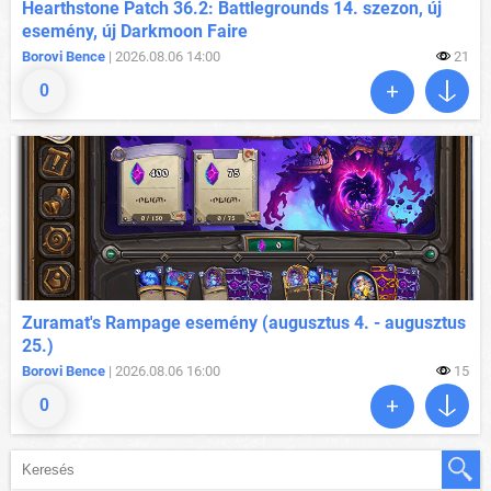
Hearthstone Patch 36.2: Battlegrounds 14. szezon, új
esemény, új Darkmoon Faire
Borovi Bence
| 2026.08.06 14:00
21
0
Zuramat's Rampage esemény (augusztus 4. - augusztus
25.)
Borovi Bence
| 2026.08.06 16:00
15
0