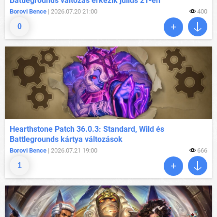
Battlegrounds változás érkezik július 21-én
Borovi Bence
| 2026.07.20 21:00
400
0
Hearthstone Patch 36.0.3: Standard, Wild és
Battlegrounds kártya változások
Borovi Bence
| 2026.07.21 19:00
666
1