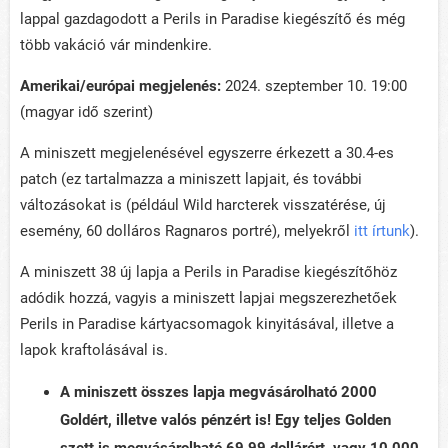
lappal gazdagodott a Perils in Paradise kiegészítő és még
több vakáció vár mindenkire.
Amerikai/európai megjelenés:
2024. szeptember 10. 19:00
(magyar idő szerint)
A miniszett megjelenésével egyszerre érkezett a 30.4-es
patch (ez tartalmazza a miniszett lapjait, és további
változásokat is (például Wild harcterek visszatérése, új
esemény, 60 dolláros Ragnaros portré), melyekről
itt írtunk
).
A miniszett 38 új lapja a Perils in Paradise kiegészítőhöz
adódik hozzá, vagyis a miniszett lapjai megszerezhetőek
Perils in Paradise kártyacsomagok kinyitásával, illetve a
lapok kraftolásával is.
A miniszett összes lapja megvásárolható 2000
Goldért, illetve valós pénzért is! Egy teljes Golden
szett is megvásárolható 69,99 dollárért, vagy 10 000