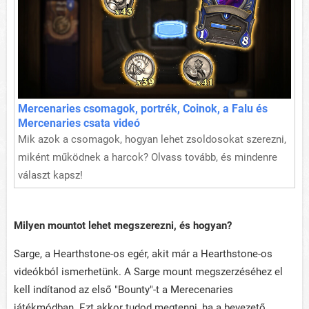
Mercenaries csomagok, portrék, Coinok, a Falu és
Mercenaries csata videó
Mik azok a csomagok, hogyan lehet zsoldosokat szerezni,
miként működnek a harcok? Olvass tovább, és mindenre
választ kapsz!
Milyen mountot lehet megszerezni, és hogyan?
Sarge, a Hearthstone-os egér, akit már a Hearthstone-os
videókból ismerhetünk. A Sarge mount megszerzéséhez el
kell indítanod az első "Bounty"-t a Merecenaries
játékmódban. Ezt akkor tudod megtenni, ha a bevezető