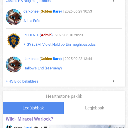
Összes HS Blog megtekintése
darkonee (
Golden
Rare
)
| 2026.06.29 10:53
A Lila Erőd
PHOENIX (
Admin
)
| 2026.06.10 20:23
FIGYELEM: Violet Hold börtön meghibásodás
darkonee (
Golden
Rare
)
| 2025.09.23 13:44
Hallow's End (esemény)
+ HS Blog beküldése
Hearthstone paklik
Legújabbak
Legjobbak
Wild- Miracel Warlock?