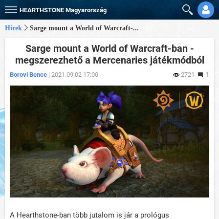
HEARTHSTONE
Magyarország
Hírek
Sarge mount a World of Warcraft-...
Sarge mount a World of Warcraft-ban -
megszerezhető a Mercenaries játékmódból
Borovi Bence
| 2021.09.02 17:00
2721
1
A Hearthstone-ban több jutalom is jár a prológus