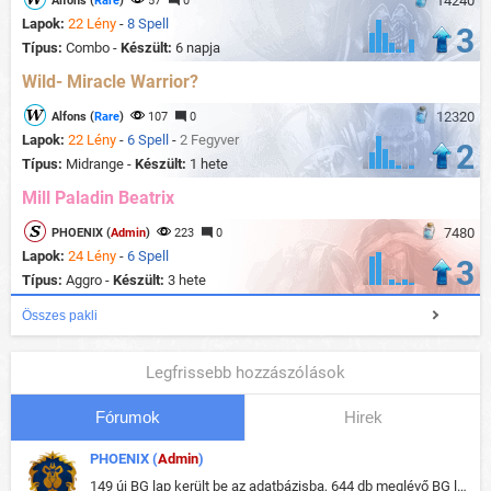
14240
Alfons (
Rare
)
57
0
Lapok:
22 Lény
-
8 Spell
3
Típus:
Combo -
Készült:
6 napja
Wild- Miracle Warrior?
12320
Alfons (
Rare
)
107
0
Lapok:
22 Lény
-
6 Spell
-
2 Fegyver
2
Típus:
Midrange -
Készült:
1 hete
Mill Paladin Beatrix
7480
PHOENIX (
Admin
)
223
0
Lapok:
24 Lény
-
6 Spell
3
Típus:
Aggro -
Készült:
3 hete
Összes pakli
Legfrissebb hozzászólások
Fórumok
Hirek
PHOENIX (
Admin
)
149 új BG lap került be az adatbázisba, 644 db meglévő BG lap módosult, bekerültek az új képek a megváltozott lapokhoz is.