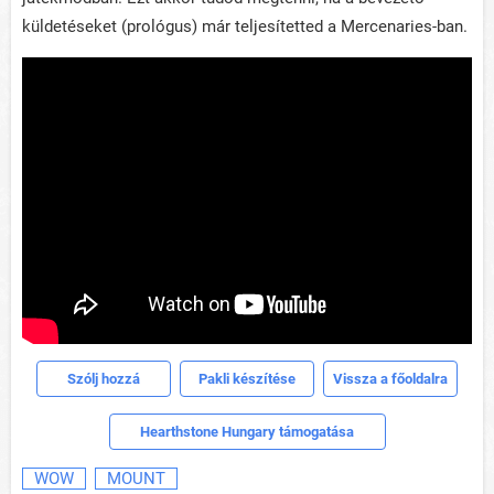
küldetéseket (prológus) már teljesítetted a Mercenaries-ban.
Szólj hozzá
Pakli készítése
Vissza a főoldalra
Hearthstone Hungary támogatása
WOW
MOUNT