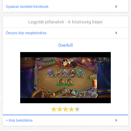
Gyakran Ismételt Kérdések
Legjobb pillanatok - A közösség képei
Összes kép megtekintése
Overkill
+ Kép beküldése