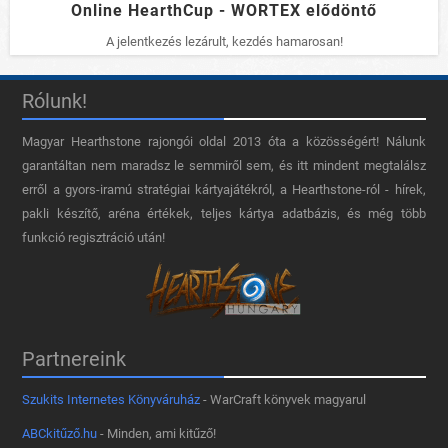
Online HearthCup - WORTEX elődöntő
A jelentkezés lezárult, kezdés hamarosan!
Rólunk!
Magyar Hearthstone​ rajongói oldal 2013 óta a közösségért! Nálunk
garantáltan nem maradsz le semmiről sem, és itt mindent megtalálsz
erről a gyors-iramú stratégiai kártyajátékról, a Hearthstone-ról - hírek,
pakli készítő, aréna értékek, teljes kártya adatbázis, és még több
funkció regisztráció után!
Partnereink
Szukits Internetes Könyváruház
- WarCraft könyvek magyarul
ABCkitűző.hu
- Minden, ami kitűző!