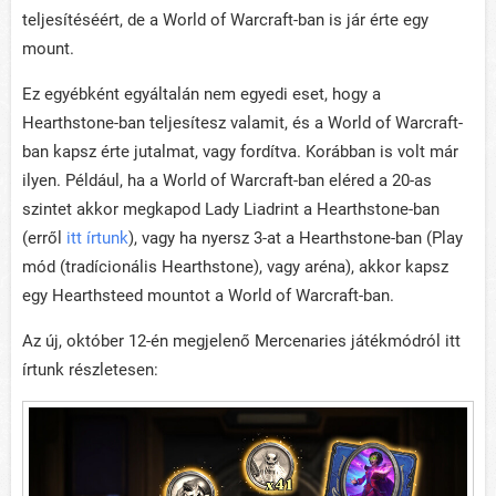
teljesítéséért, de a World of Warcraft-ban is jár érte egy
mount.
Ez egyébként egyáltalán nem egyedi eset, hogy a
Hearthstone-ban teljesítesz valamit, és a World of Warcraft-
ban kapsz érte jutalmat, vagy fordítva. Korábban is volt már
ilyen. Például, ha a World of Warcraft-ban eléred a 20-as
szintet akkor megkapod Lady Liadrint a Hearthstone-ban
(erről
itt írtunk
), vagy ha nyersz 3-at a Hearthstone-ban (Play
mód (tradícionális Hearthstone), vagy aréna), akkor kapsz
egy Hearthsteed mountot a World of Warcraft-ban.
Az új, október 12-én megjelenő Mercenaries játékmódról itt
írtunk részletesen: