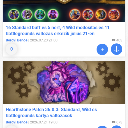
16 Standard buff és 5 nerf, 4 Wild módosítás és 11
Battlegrounds változás érkezik július 21-én
Borovi Bence
| 2026.07.20 21:00
403
0
Hearthstone Patch 36.0.3: Standard, Wild és
Battlegrounds kártya változások
Borovi Bence
| 2026.07.21 19:00
673