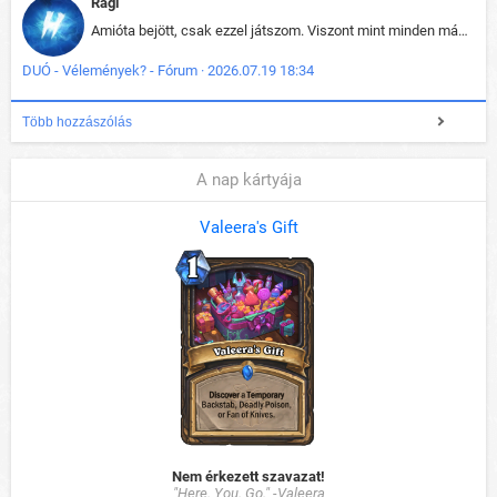
Ragi
Amióta bejött, csak ezzel játszom. Viszont mint minden más - akár az alapjáték is, ez is baromira összetett lett. Néha már pár kör után is esélytelen az egész. Vagy irreállisan túltápol valaki, vagy lelép a partner, vagy csak hülye mint a segg. És amikor eljönne az én időm, na akkor jön el mindenki másé is. Engem jobban érdekelne, hogy ki milyen ratingen szokott játszani. Na ez lenne egy érdekes adat.
DUÓ - Vélemények? - Fórum · 2026.07.19 18:34
Több hozzászólás
A nap kártyája
Valeera's Gift
Nem érkezett szavazat!
"Here. You. Go." -Valeera