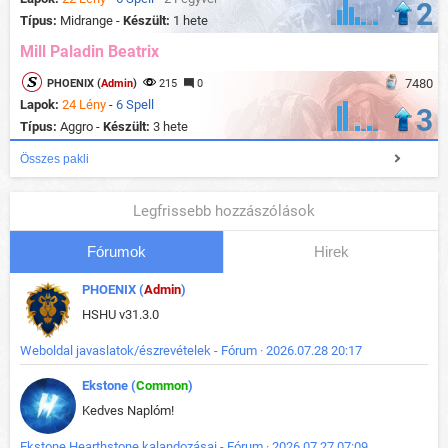
2
Típus:
Midrange -
Készült:
1 hete
Mill Paladin Beatrix
7480
PHOENIX (
Admin
)
215
0
Lapok:
24 Lény
-
6 Spell
3
Típus:
Aggro -
Készült:
3 hete
Összes pakli
Legfrissebb hozzászólások
Fórumok
Hirek
PHOENIX (
Admin
)
HSHU v31.3.0
Weboldal javaslatok/észrevételek - Fórum · 2026.07.28 20:17
Ekstone (
Common
)
Kedves Naplóm!
Ekstone Hearthstone kalandozásai - Fórum · 2026.07.27 07:09