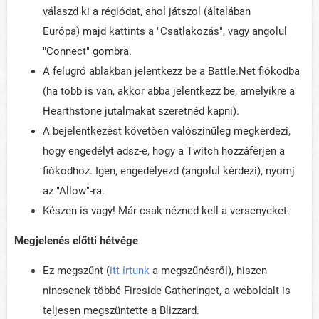
válaszd ki a régiódat, ahol játszol (általában
Európa) majd kattints a "Csatlakozás", vagy angolul
"Connect" gombra.
A felugró ablakban jelentkezz be a Battle.Net fiókodba
(ha több is van, akkor abba jelentkezz be, amelyikre a
Hearthstone jutalmakat szeretnéd kapni).
A bejelentkezést követően valószínűleg megkérdezi,
hogy engedélyt adsz-e, hogy a Twitch hozzáférjen a
fiókodhoz. Igen, engedélyezd (angolul kérdezi), nyomj
az "Allow"-ra.
Készen is vagy! Már csak nézned kell a versenyeket.
Megjelenés előtti hétvége
Ez megszűnt (
itt írtunk
a megszűnésről), hiszen
nincsenek többé Fireside Gatheringet, a weboldalt is
teljesen megszüntette a Blizzard.