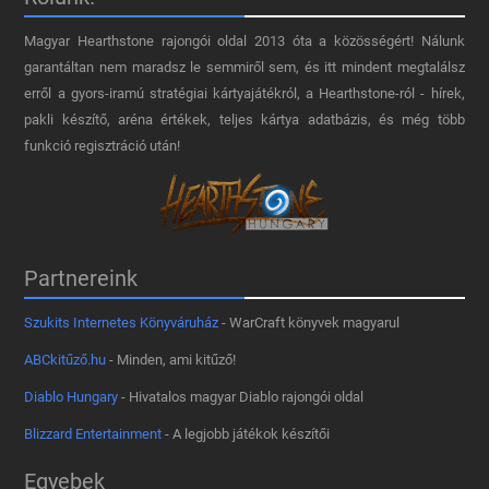
Magyar Hearthstone​ rajongói oldal 2013 óta a közösségért! Nálunk
garantáltan nem maradsz le semmiről sem, és itt mindent megtalálsz
erről a gyors-iramú stratégiai kártyajátékról, a Hearthstone-ról - hírek,
pakli készítő, aréna értékek, teljes kártya adatbázis, és még több
funkció regisztráció után!
Partnereink
Szukits Internetes Könyváruház
- WarCraft könyvek magyarul
ABCkitűző.hu
- Minden, ami kitűző!
Diablo Hungary
- Hivatalos magyar Diablo rajongói oldal
Blizzard Entertainment
- A legjobb játékok készítői
Egyebek