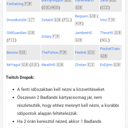
BunnyHoppor
🇬🇧
Danehearth
Jarla
🇬🇧
ForDaKing
🇫🇷
(🇩🇪/🇳🇴)
🇬🇧
(🇨🇿)
Reqvam
🇬🇧 (
Droodtund3r
🇮🇹
Zetalot
🇬🇧 (🇵🇱)
Vinz
🇫🇷
🇭🇷)
OldGuardian
🇬🇧
JambreHS
TheoHS
🇬🇧
Solary
🇫🇷
(🇫🇮)
🇬🇧
(🇳🇱)
PocketTrain
Berono
🇩🇪
TheFishou
🇫🇷
Feelink
🇪🇸
🇬🇧
MrYagut
🇬🇧 (🇩🇪)
MeatiHS
🇬🇧
Zhotan
🇪🇸
EnDjinn
🇬🇧
Twitch Dropok:
A fenti időszakban kell nézni a közvetítéseket.
Összesen 2 Badlands kártyacsomag jár, nem
részletezték, hogy ehhez mennyit kell nézni, a korábbi
időpontok alapján feltételezzük:
Ha 2 órán keresztül nézed, akkor 1 Badlands