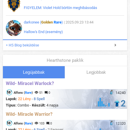
FIGYELEM: Violet Hold börtön meghibásodás
darkonee (
Golden
Rare
)
| 2025.09.23 13:44
Hallow's End (esemény)
+ HS Blog beküldése
Hearthstone paklik
Legújabbak
Legjobbak
Wild- Miracel Warlock?
14240
Alfons (
Rare
)
51
0
Lapok:
22 Lény
-
8 Spell
2
Típus:
Combo -
Készült:
4 napja
Wild- Miracle Warrior?
12320
Alfons (
Rare
)
103
0
Lapok:
22 Lény
-
6 Spell
-
2 Fegyver