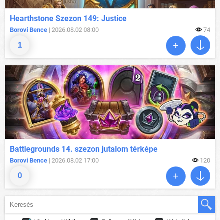
Hearthstone Szezon 149: Justice
Borovi Bence
| 2026.08.02 08:00
74
1
Battlegrounds 14. szezon jutalom térképe
Borovi Bence
| 2026.08.02 17:00
120
0