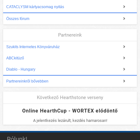
CATACLYSM kártyacsomag nyitás
Összes fórum
Partnereink
Szukits Internetes Könyváruház
ABCkitüző
Diablo - Hungary
Partnereinkről bővebben
Következő Hearthstone verseny
Online HearthCup - WORTEX elődöntő
A jelentkezés lezárult, kezdés hamarosan!
Rólunk!