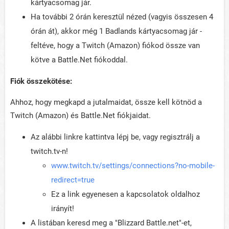
kártyacsomag jár.
Ha további 2 órán keresztül nézed (vagyis összesen 4
órán át), akkor még 1 Badlands kártyacsomag jár -
feltéve, hogy a Twitch (Amazon) fiókod össze van
kötve a Battle.Net fiókoddal.
Fiók összekötése:
Ahhoz, hogy megkapd a jutalmaidat, össze kell kötnöd a
Twitch (Amazon) és Battle.Net fiókjaidat.
Az alábbi linkre kattintva lépj be, vagy regisztrálj a
twitch.tv-n!
www.twitch.tv/settings/connections?no-mobile-
redirect=true
Ez a link egyenesen a kapcsolatok oldalhoz
irányít!
A listában keresd meg a "Blizzard Battle.net"-et,