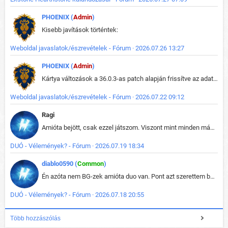
PHOENIX (
Admin
)
Kisebb javítások történtek:
Weboldal javaslatok/észrevételek - Fórum · 2026.07.26 13:27
PHOENIX (
Admin
)
Kártya változások a 36.0.3-as patch alapján frissítve az adatbázisban (képek is cserélve).
Weboldal javaslatok/észrevételek - Fórum · 2026.07.22 09:12
Ragi
Amióta bejött, csak ezzel játszom. Viszont mint minden más - akár az alapjáték is, ez is baromira összetett lett. Néha már pár kör után is esélytelen az egész. Vagy irreállisan túltápol valaki, vagy lelép a partner, vagy csak hülye mint a segg. És amikor eljönne az én időm, na akkor jön el mindenki másé is. Engem jobban érdekelne, hogy ki milyen ratingen szokott játszani. Na ez lenne egy érdekes adat.
DUÓ - Vélemények? - Fórum · 2026.07.19 18:34
diablo0590 (
Common
)
Én azóta nem BG-zek amióta duo van. Pont azt szerettem benne, hogy rajtam múlik mi történik, nem pedig a társamon. Kérem vissza a régi BG-t :D
DUÓ - Vélemények? - Fórum · 2026.07.18 20:55
Több hozzászólás