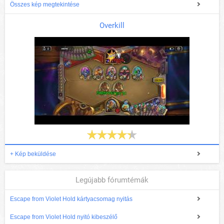
Összes kép megtekintése
Overkill
+ Kép beküldése
Legújabb fórumtémák
Escape from Violet Hold kártyacsomag nyitás
Escape from Violet Hold nyitó kibeszélő