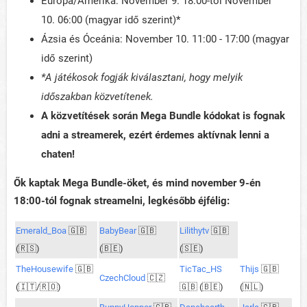
Európa/Amerika: November 9. 18:00-tól November
10. 06:00 (magyar idő szerint)*
Ázsia és Óceánia: November 10. 11:00 - 17:00 (magyar
idő szerint)
*A játékosok fogják kiválasztani, hogy melyik
időszakban közvetítenek.
A közvetítések során Mega Bundle kódokat is fognak
adni a streamerek, ezért érdemes aktívnak lenni a
chaten!
Ők kaptak Mega Bundle-öket, és mind november 9-én
18:00-tól fognak streamelni, legkésőbb éjfélig:
Emerald_Boa
🇬🇧
BabyBear
🇬🇧
Lilithytv
🇬🇧
(🇷🇸)
(🇧🇪)
(🇸🇪)
TheHousewife
🇬🇧
TicTac_HS
Thijs
🇬🇧
CzechCloud
🇨🇿
(🇮🇹/🇷🇴)
🇬🇧 (🇧🇪)
(🇳🇱)