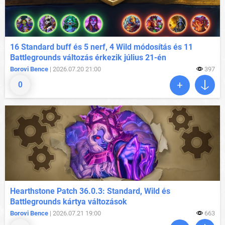
16 Standard buff és 5 nerf, 4 Wild módosítás és 11
Battlegrounds változás érkezik július 21-én
Borovi Bence
| 2026.07.20 21:00
397
0
Hearthstone Patch 36.0.3: Standard, Wild és
Battlegrounds kártya változások
Borovi Bence
| 2026.07.21 19:00
663