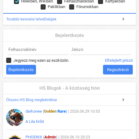
Hírekben, Wikiben
Felhasználókban
Kártyákban
Paklikban
Fórumokban
További keresési lehetőségek
Bejelentkezés
Jegyezz meg ezen az eszközön.
Elfelejtett jelszó
Regisztráció
HS Blogok - A közösség hírei
Összes HS Blog megtekintése
darkonee (
Golden
Rare
)
| 2026.06.29 10:53
A Lila Erőd
PHOENIX (
Admin
)
| 2026.06.10 20:23