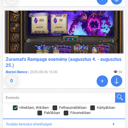
Zuramat's Rampage esemény (augusztus 4. - augusztus
25.)
Borovi Bence
| 2026.08.06 16:00
56
0
Hírekben, Wikiben
Felhasználókban
Kártyákban
Paklikban
Fórumokban
További keresési lehetőségek