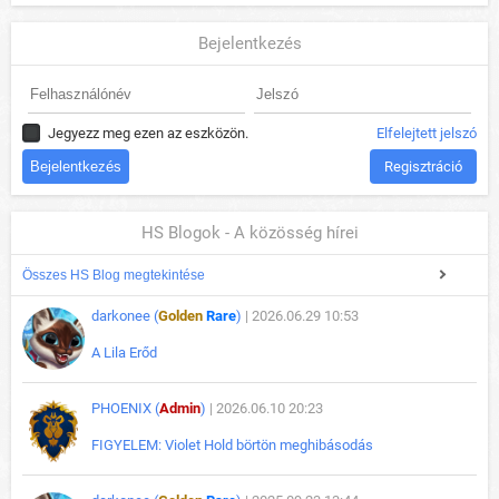
Bejelentkezés
Jegyezz meg ezen az eszközön.
Elfelejtett jelszó
Regisztráció
HS Blogok - A közösség hírei
Összes HS Blog megtekintése
darkonee (
Golden
Rare
)
| 2026.06.29 10:53
A Lila Erőd
PHOENIX (
Admin
)
| 2026.06.10 20:23
FIGYELEM: Violet Hold börtön meghibásodás