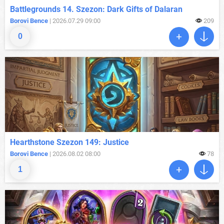
Battlegrounds 14. Szezon: Dark Gifts of Dalaran
Borovi Bence
| 2026.07.29 09:00
209
0
Hearthstone Szezon 149: Justice
Borovi Bence
| 2026.08.02 08:00
78
1