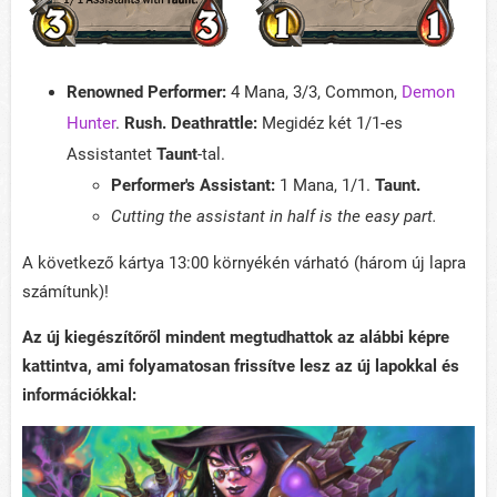
Renowned Performer:
4 Mana, 3/3, Common,
Demon
Hunter
.
Rush. Deathrattle:
Megidéz két 1/1-es
Assistantet
Taunt
-tal.
Performer's Assistant:
1 Mana, 1/1.
Taunt.
Cutting the assistant in half is the easy part.
A következő kártya 13:00 környékén várható (három új lapra
számítunk)!
Az új kiegészítőről mindent megtudhattok az alábbi képre
kattintva, ami folyamatosan frissítve lesz az új lapokkal és
információkkal: