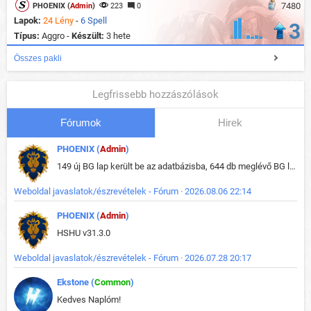
7480
PHOENIX (
Admin
)
223
0
Lapok:
24 Lény
-
6 Spell
3
Típus:
Aggro -
Készült:
3 hete
Összes pakli
Legfrissebb hozzászólások
Fórumok
Hirek
PHOENIX (
Admin
)
149 új BG lap került be az adatbázisba, 644 db meglévő BG lap módosult, bekerültek az új képek a megváltozott lapokhoz is.
Weboldal javaslatok/észrevételek - Fórum · 2026.08.06 22:14
PHOENIX (
Admin
)
HSHU v31.3.0
Weboldal javaslatok/észrevételek - Fórum · 2026.07.28 20:17
Ekstone (
Common
)
Kedves Naplóm!