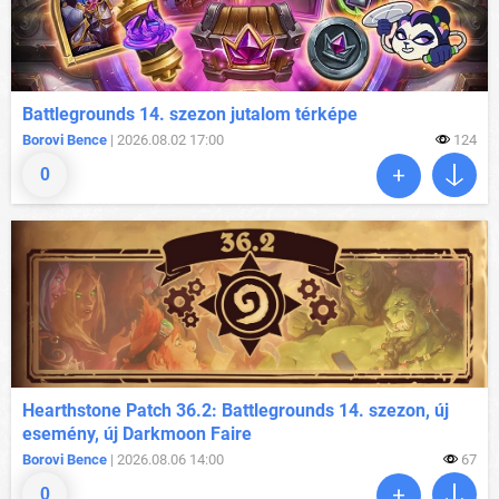
Battlegrounds 14. szezon jutalom térképe
Borovi Bence
| 2026.08.02 17:00
124
0
Hearthstone Patch 36.2: Battlegrounds 14. szezon, új
esemény, új Darkmoon Faire
Borovi Bence
| 2026.08.06 14:00
67
0