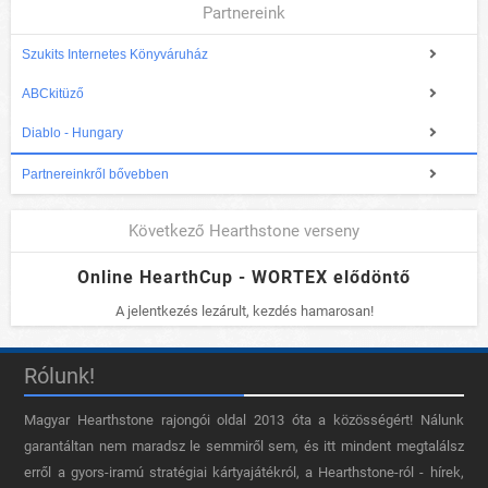
Partnereink
Szukits Internetes Könyváruház
ABCkitüző
Diablo - Hungary
Partnereinkről bővebben
Következő Hearthstone verseny
Online HearthCup - WORTEX elődöntő
A jelentkezés lezárult, kezdés hamarosan!
Rólunk!
Magyar Hearthstone​ rajongói oldal 2013 óta a közösségért! Nálunk
garantáltan nem maradsz le semmiről sem, és itt mindent megtalálsz
erről a gyors-iramú stratégiai kártyajátékról, a Hearthstone-ról - hírek,