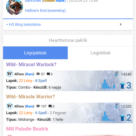
darkonee (
Golden
Rare
)
| 2025.09.23 13:44
Hallow's End (esemény)
+ HS Blog beküldése
Hearthstone paklik
Legújabbak
Legjobbak
Wild- Miracel Warlock?
14240
Alfons (
Rare
)
57
0
Lapok:
22 Lény
-
8 Spell
3
Típus:
Combo -
Készült:
6 napja
Wild- Miracle Warrior?
12320
Alfons (
Rare
)
107
0
Lapok:
22 Lény
-
6 Spell
-
2 Fegyver
2
Típus:
Midrange -
Készült:
1 hete
Mill Paladin Beatrix