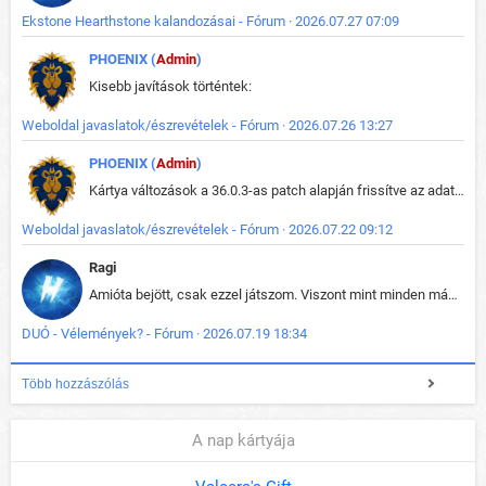
Ekstone Hearthstone kalandozásai - Fórum · 2026.07.27 07:09
PHOENIX (
Admin
)
Kisebb javítások történtek:
Weboldal javaslatok/észrevételek - Fórum · 2026.07.26 13:27
PHOENIX (
Admin
)
Kártya változások a 36.0.3-as patch alapján frissítve az adatbázisban (képek is cserélve).
Weboldal javaslatok/észrevételek - Fórum · 2026.07.22 09:12
Ragi
Amióta bejött, csak ezzel játszom. Viszont mint minden más - akár az alapjáték is, ez is baromira összetett lett. Néha már pár kör után is esélytelen az egész. Vagy irreállisan túltápol valaki, vagy lelép a partner, vagy csak hülye mint a segg. És amikor eljönne az én időm, na akkor jön el mindenki másé is. Engem jobban érdekelne, hogy ki milyen ratingen szokott játszani. Na ez lenne egy érdekes adat.
DUÓ - Vélemények? - Fórum · 2026.07.19 18:34
Több hozzászólás
A nap kártyája