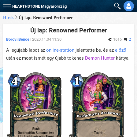
HEARTHSTONE
Magyarország
Hírek
Új lap: Renowned Performer
Új lap: Renowned Performer
Borovi Bence
| 2020.11.04 11:30
1616
2
A legújabb lapot az
online-station
jelentette be, és az
előző
után ez most ismét egy újabb tokenes
Demon Hunter
kártya.