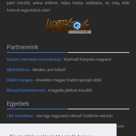
pakli készítő, aréna értékek, teljes kártya adatbázis, és még több
funkció regisztráció után!
Partnereink
Szukits Internetes Könyváruház
- WarCraft könyvek magyarul
ABCkitűző.hu
- Minden, ami kitűző!
Diablo Hungary
- Hivatalos magyar Diablo rajongói oldal
Blizzard Entertainment
- A legjobb játékok készítői
Egyebek
Cikk beküldése
- Van egy nagyszerű cikked? Küldd be nekünk!
Támogass minket
- Tetszik az oldal? Segíts, hogy fennmaradhasson!