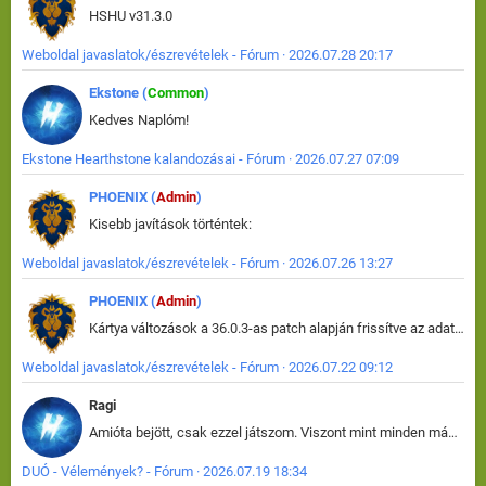
HSHU v31.3.0
Weboldal javaslatok/észrevételek - Fórum · 2026.07.28 20:17
Ekstone (
Common
)
Kedves Naplóm!
Ekstone Hearthstone kalandozásai - Fórum · 2026.07.27 07:09
PHOENIX (
Admin
)
Kisebb javítások történtek:
Weboldal javaslatok/észrevételek - Fórum · 2026.07.26 13:27
PHOENIX (
Admin
)
Kártya változások a 36.0.3-as patch alapján frissítve az adatbázisban (képek is cserélve).
Weboldal javaslatok/észrevételek - Fórum · 2026.07.22 09:12
Ragi
Amióta bejött, csak ezzel játszom. Viszont mint minden más - akár az alapjáték is, ez is baromira összetett lett. Néha már pár kör után is esélytelen az egész. Vagy irreállisan túltápol valaki, vagy lelép a partner, vagy csak hülye mint a segg. És amikor eljönne az én időm, na akkor jön el mindenki másé is. Engem jobban érdekelne, hogy ki milyen ratingen szokott játszani. Na ez lenne egy érdekes adat.
DUÓ - Vélemények? - Fórum · 2026.07.19 18:34