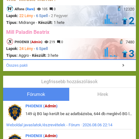
12320
Alfons (
Rare
)
105
0
Lapok:
22 Lény
-
6 Spell
-
2 Fegyver
2
Típus:
Midrange -
Készült:
1 hete
Mill Paladin Beatrix
7480
PHOENIX (
Admin
)
219
0
Lapok:
24 Lény
-
6 Spell
3
Típus:
Aggro -
Készült:
3 hete
Összes pakli
Legfrissebb hozzászólások
Fórumok
Hirek
PHOENIX (
Admin
)
149 új BG lap került be az adatbázisba, 644 db meglévő BG lap módosult, bekerültek az új képek a megváltozott lapokhoz is.
Weboldal javaslatok/észrevételek - Fórum · 2026.08.06 22:14
PHOENIX (
Admin
)