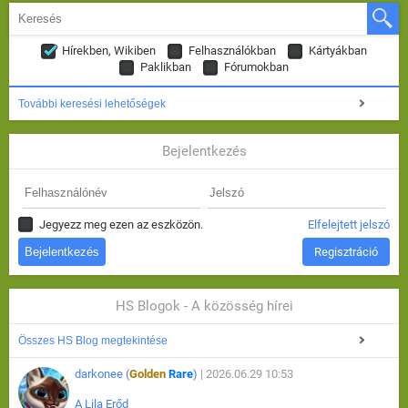
Hírekben, Wikiben
Felhasználókban
Kártyákban
Paklikban
Fórumokban
További keresési lehetőségek
Bejelentkezés
Jegyezz meg ezen az eszközön.
Elfelejtett jelszó
Regisztráció
HS Blogok - A közösség hírei
Összes HS Blog megtekintése
darkonee (
Golden
Rare
)
| 2026.06.29 10:53
A Lila Erőd