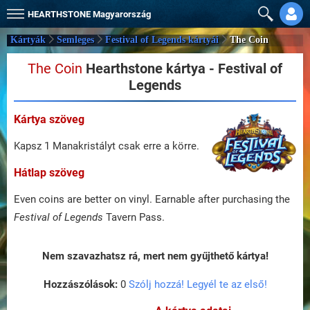
HEARTHSTONE
Magyarország
Kártyák
Semleges
Festival of Legends kártyái
The Coin
The Coin
Hearthstone kártya - Festival of
Legends
Kártya szöveg
Kapsz 1 Manakristályt csak erre a körre.
Hátlap szöveg
Even coins are better on vinyl. Earnable after purchasing the
Festival of Legends
Tavern Pass.
Nem szavazhatsz rá, mert nem gyűjthető kártya!
Hozzászólások:
0
Szólj hozzá! Legyél te az első!