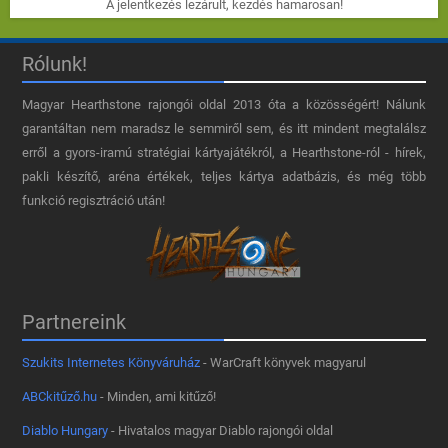
A jelentkezés lezárult, kezdés hamarosan!
Rólunk!
Magyar Hearthstone​ rajongói oldal 2013 óta a közösségért! Nálunk
garantáltan nem maradsz le semmiről sem, és itt mindent megtalálsz
erről a gyors-iramú stratégiai kártyajátékról, a Hearthstone-ról - hírek,
pakli készítő, aréna értékek, teljes kártya adatbázis, és még több
funkció regisztráció után!
Partnereink
Szukits Internetes Könyváruház
- WarCraft könyvek magyarul
ABCkitűző.hu
- Minden, ami kitűző!
Diablo Hungary
- Hivatalos magyar Diablo rajongói oldal