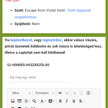
The Coin
Szett:
Escape from Violet Hold -
Szett lapjainak
megtekintése
Gyűjthető:
Nem
Ha
bejelentkezel
, vagy
regisztrálsz
, akkor válasz írására,
privát üzenetek küldésére és sok másra is lehetőséged lesz,
illetve a captchát sem kell kitöltened!
ÚJ VENDÉG HOZZÁSZÓLÁS
Stílus
Formátum