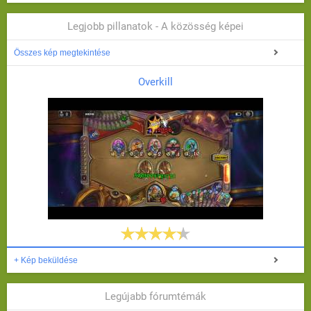
Legjobb pillanatok - A közösség képei
Összes kép megtekintése
Overkill
+ Kép beküldése
Legújabb fórumtémák