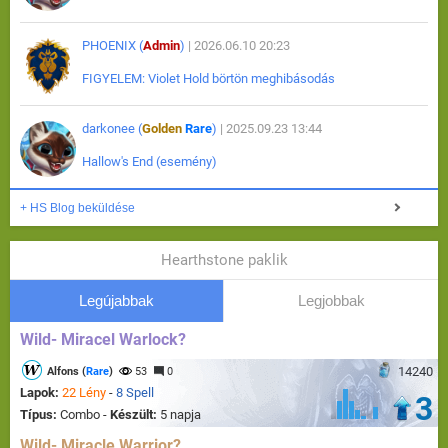
PHOENIX (
Admin
)
| 2026.06.10 20:23
FIGYELEM: Violet Hold börtön meghibásodás
darkonee (
Golden
Rare
)
| 2025.09.23 13:44
Hallow's End (esemény)
+ HS Blog beküldése
Hearthstone paklik
Legújabbak
Legjobbak
Wild- Miracel Warlock?
14240
Alfons (
Rare
)
53
0
Lapok:
22 Lény
-
8 Spell
3
Típus:
Combo -
Készült:
5 napja
Wild- Miracle Warrior?