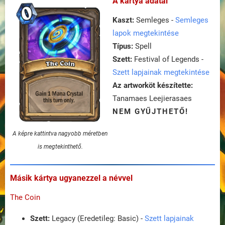
A kártya adatai
Kaszt:
Semleges -
Semleges
lapok megtekintése
Típus:
Spell
Szett:
Festival of Legends -
Szett lapjainak megtekintése
Az artworköt készítette:
Tanamaes Leejierasaes
NEM GYŰJTHETŐ!
A képre kattintva nagyobb méretben
is megtekinthető.
Másik kártya ugyanezzel a névvel
The Coin
Szett:
Legacy (Eredetileg: Basic) -
Szett lapjainak