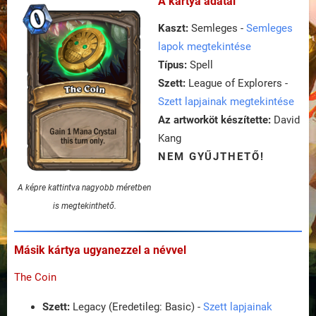
A kártya adatai
Kaszt:
Semleges -
Semleges
lapok megtekintése
Típus:
Spell
Szett:
League of Explorers -
Szett lapjainak megtekintése
Az artworköt készítette:
David
Kang
NEM GYŰJTHETŐ!
A képre kattintva nagyobb méretben
is megtekinthető.
Másik kártya ugyanezzel a névvel
The Coin
Szett:
Legacy (Eredetileg: Basic) -
Szett lapjainak