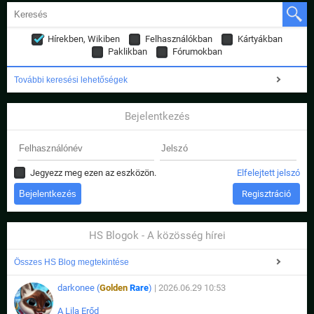
Hírekben, Wikiben
Felhasználókban
Kártyákban
Paklikban
Fórumokban
További keresési lehetőségek
Bejelentkezés
Jegyezz meg ezen az eszközön.
Elfelejtett jelszó
Regisztráció
HS Blogok - A közösség hírei
Összes HS Blog megtekintése
darkonee (
Golden
Rare
)
| 2026.06.29 10:53
A Lila Erőd