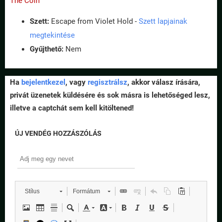
The Coin
Szett:
Escape from Violet Hold -
Szett lapjainak
megtekintése
Gyűjthető:
Nem
Ha
bejelentkezel
, vagy
regisztrálsz
, akkor válasz írására,
privát üzenetek küldésére és sok másra is lehetőséged lesz,
illetve a captchát sem kell kitöltened!
ÚJ VENDÉG HOZZÁSZÓLÁS
Stílus
Formátum