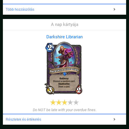
Több hozzászólás
A nap kártyája
Darkshire Librarian
Do NOT be late with your overdue fines.
Részletek és értékelés