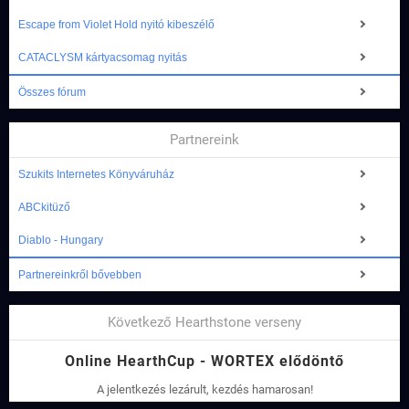
Escape from Violet Hold nyitó kibeszélő
CATACLYSM kártyacsomag nyitás
Összes fórum
Partnereink
Szukits Internetes Könyváruház
ABCkitüző
Diablo - Hungary
Partnereinkről bővebben
Következő Hearthstone verseny
Online HearthCup - WORTEX elődöntő
A jelentkezés lezárult, kezdés hamarosan!