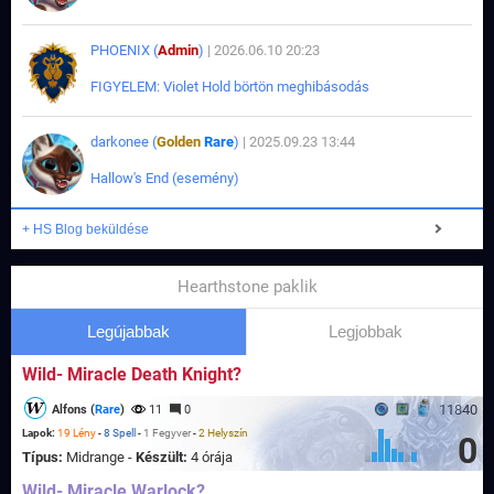
PHOENIX (
Admin
)
| 2026.06.10 20:23
FIGYELEM: Violet Hold börtön meghibásodás
darkonee (
Golden
Rare
)
| 2025.09.23 13:44
Hallow's End (esemény)
+ HS Blog beküldése
Hearthstone paklik
Legújabbak
Legjobbak
Wild- Miracle Death Knight?
11840
Alfons (
Rare
)
11
0
Lapok:
19 Lény
-
8 Spell
-
1 Fegyver
-
2 Helyszín
0
Típus:
Midrange -
Készült:
4 órája
Wild- Miracle Warlock?