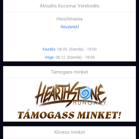
Aktuális Kocsmai Verekedés
Henchmania
Részletek
!
Kezdés:
08.05. (Szerda) - 19:00
Vége:
08.12. (Szerda) - 18:00
Támogass minket
Kövess minket