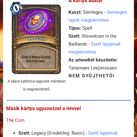
A kártya adatai
Kaszt:
Semleges -
Semleges
lapok megtekintése
Típus:
Spell
Szett:
Showdown in the
Badlands -
Szett lapjainak
megtekintése
Az artworköt készítette:
Tanamaes Leejierasaes
NEM GYŰJTHETŐ!
A képre kattintva nagyobb méretben
is megtekinthető.
Másik kártya ugyanezzel a névvel
The Coin
Szett:
Legacy (Eredetileg: Basic) -
Szett lapjainak