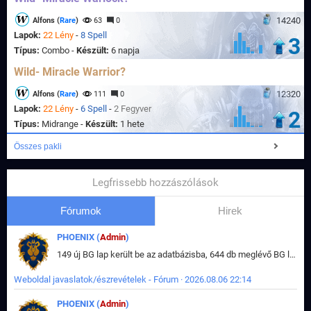
14240
Alfons (
Rare
)
63
0
Lapok:
22 Lény
-
8 Spell
3
Típus:
Combo -
Készült:
6 napja
Wild- Miracle Warrior?
12320
Alfons (
Rare
)
111
0
Lapok:
22 Lény
-
6 Spell
-
2 Fegyver
2
Típus:
Midrange -
Készült:
1 hete
Összes pakli
Legfrissebb hozzászólások
Fórumok
Hirek
PHOENIX (
Admin
)
149 új BG lap került be az adatbázisba, 644 db meglévő BG lap módosult, bekerültek az új képek a megváltozott lapokhoz is.
Weboldal javaslatok/észrevételek - Fórum · 2026.08.06 22:14
PHOENIX (
Admin
)