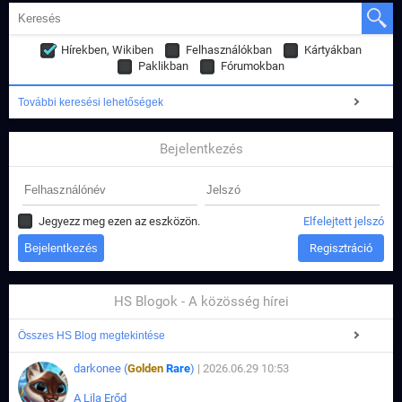
Hírekben, Wikiben
Felhasználókban
Kártyákban
Paklikban
Fórumokban
További keresési lehetőségek
Bejelentkezés
Jegyezz meg ezen az eszközön.
Elfelejtett jelszó
Regisztráció
HS Blogok - A közösség hírei
Összes HS Blog megtekintése
darkonee (
Golden
Rare
)
| 2026.06.29 10:53
A Lila Erőd