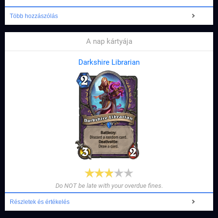
Több hozzászólás
A nap kártyája
Darkshire Librarian
Do NOT be late with your overdue fines.
Részletek és értékelés