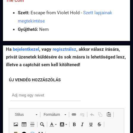
The Coin
Szett:
Escape from Violet Hold -
Szett lapjainak
megtekintése
Gyűjthető:
Nem
Ha
bejelentkezel
, vagy
regisztrálsz
, akkor válasz írására,
privát üzenetek küldésére és sok másra is lehetőséged lesz,
illetve a captchát sem kell kitöltened!
ÚJ VENDÉG HOZZÁSZÓLÁS
Stílus
Formátum