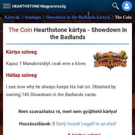
HEARTHSTONE
Magyarország
Kártyák
Semleges
Showdown in the Badlands kártyái
The Coin
The Coin
Hearthstone kártya - Showdown in
the Badlands
Kártya szöveg
Kapsz 1 Manakristályt csak erre a körre.
Hátlap szöveg
I see now why he always keeps his hat on. Obtained by
owning 145
Showdown in the Badlands
cards.
Nem szavazhatsz rá, mert nem gyűjthető kártya!
Hozzászólások:
0
Szólj hozzá! Legyél te az első!