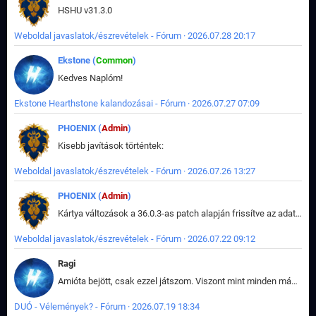
HSHU v31.3.0
Weboldal javaslatok/észrevételek - Fórum · 2026.07.28 20:17
Ekstone (
Common
)
Kedves Naplóm!
Ekstone Hearthstone kalandozásai - Fórum · 2026.07.27 07:09
PHOENIX (
Admin
)
Kisebb javítások történtek:
Weboldal javaslatok/észrevételek - Fórum · 2026.07.26 13:27
PHOENIX (
Admin
)
Kártya változások a 36.0.3-as patch alapján frissítve az adatbázisban (képek is cserélve).
Weboldal javaslatok/észrevételek - Fórum · 2026.07.22 09:12
Ragi
Amióta bejött, csak ezzel játszom. Viszont mint minden más - akár az alapjáték is, ez is baromira összetett lett. Néha már pár kör után is esélytelen az egész. Vagy irreállisan túltápol valaki, vagy lelép a partner, vagy csak hülye mint a segg. És amikor eljönne az én időm, na akkor jön el mindenki másé is. Engem jobban érdekelne, hogy ki milyen ratingen szokott játszani. Na ez lenne egy érdekes adat.
DUÓ - Vélemények? - Fórum · 2026.07.19 18:34