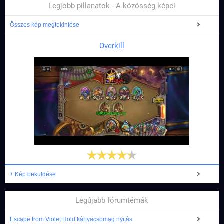
Legjobb pillanatok - A közösség képei
Összes kép megtekintése
Overkill
+ Kép beküldése
Legújabb fórumtémák
Escape from Violet Hold kártyacsomag nyitás