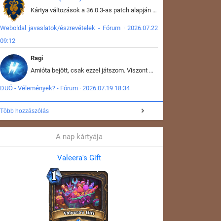
Kártya változások a 36.0.3-as patch alapján frissítve az adatbázisban (képek is cserélve).
Weboldal javaslatok/észrevételek - Fórum · 2026.07.22
09:12
Ragi
Amióta bejött, csak ezzel játszom. Viszont mint minden más - akár az alapjáték is, ez is baromira összetett lett. Néha már pár kör után is esélytelen az egész. Vagy irreállisan túltápol valaki, vagy lelép a partner, vagy csak hülye mint a segg. És amikor eljönne az én időm, na akkor jön el mindenki másé is. Engem jobban érdekelne, hogy ki milyen ratingen szokott játszani. Na ez lenne egy érdekes adat.
DUÓ - Vélemények? - Fórum · 2026.07.19 18:34
Több hozzászólás
A nap kártyája
Valeera's Gift