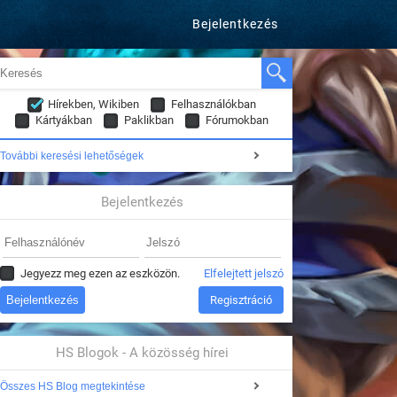
Bejelentkezés
Hírekben, Wikiben
Felhasználókban
Kártyákban
Paklikban
Fórumokban
További keresési lehetőségek
Bejelentkezés
Jegyezz meg ezen az eszközön.
Elfelejtett jelszó
Regisztráció
HS Blogok - A közösség hírei
Összes HS Blog megtekintése