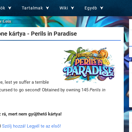
zök
Tartalmak
Wiki
Egyéb
e Coin
e kártya - Perils in Paradise
, lest ye suffer a terrible
e cursed to go second! Obtained by owning 145
Perils in
rá, mert nem gyűjthető kártya!
0
Szólj hozzá! Legyél te az első!