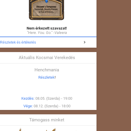
Nem érkezett szavazat!
"Here. You. Go." -Valeera
Részletek és értékelés
Aktuális Kocsmai Verekedés
Henchmania
Részletek
!
Kezdés:
08.05. (Szerda) - 19:00
Vége:
08.12. (Szerda) - 18:00
Támogass minket