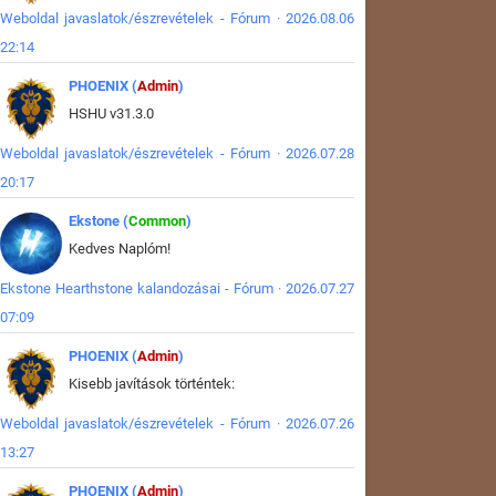
Weboldal javaslatok/észrevételek - Fórum · 2026.08.06
22:14
PHOENIX (
Admin
)
HSHU v31.3.0
Weboldal javaslatok/észrevételek - Fórum · 2026.07.28
20:17
Ekstone (
Common
)
Kedves Naplóm!
Ekstone Hearthstone kalandozásai - Fórum · 2026.07.27
07:09
PHOENIX (
Admin
)
Kisebb javítások történtek:
Weboldal javaslatok/észrevételek - Fórum · 2026.07.26
13:27
PHOENIX (
Admin
)