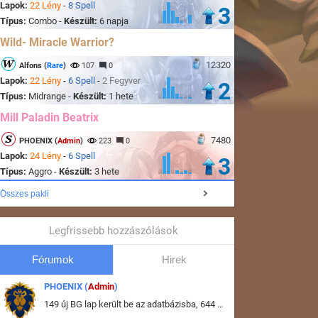
Lapok:
22 Lény
-
8 Spell
3
Típus:
Combo -
Készült:
6 napja
Wild- Miracle Warrior?
12320
Alfons (
Rare
)
107
0
Lapok:
22 Lény
-
6 Spell
-
2 Fegyver
2
Típus:
Midrange -
Készült:
1 hete
Mill Paladin Beatrix
7480
PHOENIX (
Admin
)
223
0
Lapok:
24 Lény
-
6 Spell
3
Típus:
Aggro -
Készült:
3 hete
Összes pakli
Legfrissebb hozzászólások
Fórumok
Hirek
PHOENIX (
Admin
)
149 új BG lap került be az adatbázisba, 644 db meglévő BG lap módosult, bekerültek az új képek a megváltozott lapokhoz is.