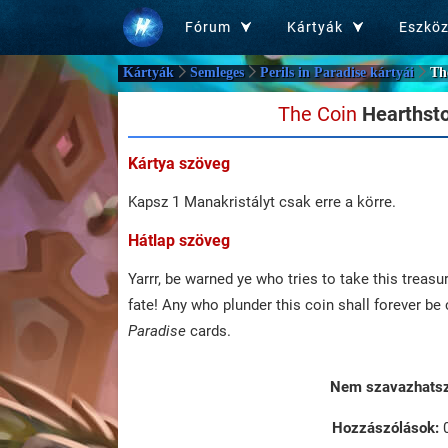
Fórum
Kártyák
Eszkö
Kártyák
Semleges
Perils in Paradise kártyái
Th
The Coin
Hearthston
Kártya szöveg
Kapsz 1 Manakristályt csak erre a körre.
Hátlap szöveg
Yarrr, be warned ye who tries to take this treasure
fate! Any who plunder this coin shall forever b
Paradise
cards.
Nem szavazhatsz 
Hozzászólások: