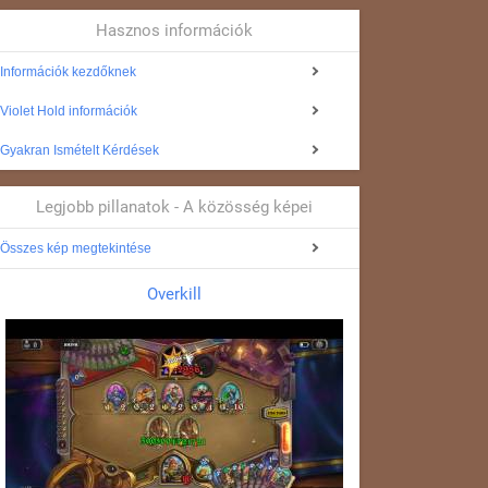
Hasznos információk
Információk kezdőknek
Violet Hold információk
Gyakran Ismételt Kérdések
Legjobb pillanatok - A közösség képei
Összes kép megtekintése
Overkill