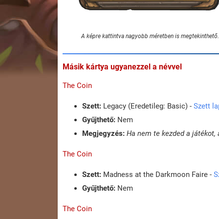
A képre kattintva nagyobb méretben is megtekinthető.
Másik kártya ugyanezzel a névvel
The Coin
Szett:
Legacy (Eredetileg: Basic) -
Szett l
Gyűjthető:
Nem
Megjegyzés:
Ha nem te kezded a játékot, 
The Coin
Szett:
Madness at the Darkmoon Faire -
S
Gyűjthető:
Nem
The Coin