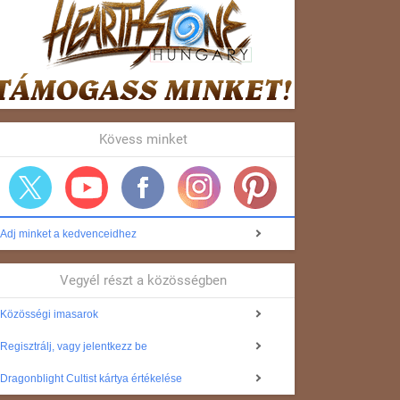
Kövess minket
Adj minket a kedvenceidhez
Vegyél részt a közösségben
Közösségi imasarok
Regisztrálj, vagy jelentkezz be
Dragonblight Cultist kártya értékelése