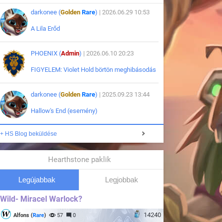
darkonee (
Golden
Rare
)
| 2026.06.29 10:53
A Lila Erőd
PHOENIX (
Admin
)
| 2026.06.10 20:23
FIGYELEM: Violet Hold börtön meghibásodás
darkonee (
Golden
Rare
)
| 2025.09.23 13:44
Hallow's End (esemény)
+ HS Blog beküldése
Hearthstone paklik
Legújabbak
Legjobbak
Wild- Miracel Warlock?
14240
Alfons (
Rare
)
57
0