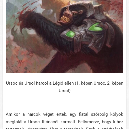
Ursoc és Ursol harcol a Légió ellen (1. képen Ursoc, 2. képen
Ursol)
Amikor a harcok véget értek, egy fiatal szőrbolg kölyök
megtalálta Ursoc titánacél karmait. Felismerve, hogy kihez