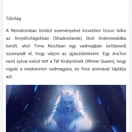
Túlvilág
A Rémálomban történt eseményeket követően Ursoc lelke
az Árnyékvilágokban (Shadowlands) lévő Ardenwealdba
került, ahol Tirna Nochban egy vadmagban (wildseed)
szunnyadt el, hogy várjon az újjászületésére. Egy Ara'lon
nevű sylvar esküt tett a Tél Királynőnek (Winter Queen), hogy
vigyáz a medveisten vadmagjára, és friss animával táplálja
azt.