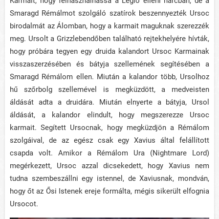
Karmait, hogy felhasználhassa a Légió elleni harcban, de a
Smaragd Rémálmot szolgáló szatírok beszennyezték Ursoc
birodalmát az Álomban, hogy a karmait maguknak szerezzék
meg.
Ursolt a Grizzlebendőben található rejtekhelyére hívták,
hogy próbára tegyen egy druida kalandort Ursoc Karmainak
visszaszerzésében és bátyja szellemének segítésében a
Smaragd Rémálom ellen. Miután a kalandor több, Ursolhoz
hű szőrbolg szellemével is megküzdött, a medveisten
áldását adta a druidára.
Miután elnyerte a bátyja, Ursol
áldását, a kalandor elindult, hogy megszerezze Ursoc
karmait. Segített Ursocnak, hogy megküzdjön a Rémálom
szolgáival, de az egész csak egy Xavius által felállított
csapda volt. Amikor a Rémálom Ura (Nightmare Lord)
megérkezett, Ursoc azzal dicsekedett, hogy Xavius nem
tudna szembeszállni egy istennel, de Xaviusnak, mondván,
hogy őt az Ősi Istenek ereje formálta, mégis sikerült elfognia
Ursocot.