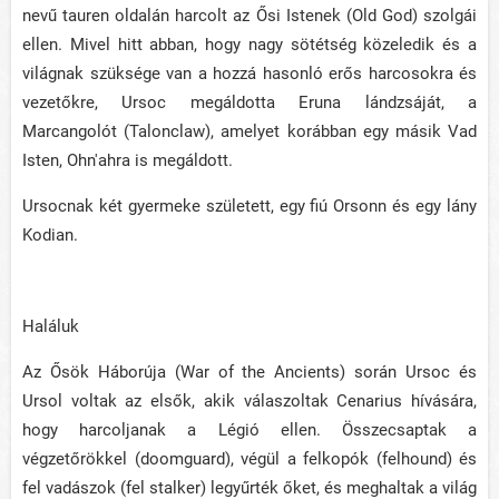
nevű tauren oldalán harcolt az Ősi Istenek (Old God) szolgái
ellen. Mivel hitt abban, hogy nagy sötétség közeledik és a
világnak szüksége van a hozzá hasonló erős harcosokra és
vezetőkre, Ursoc megáldotta Eruna lándzsáját, a
Marcangolót (Talonclaw), amelyet korábban egy másik Vad
Isten, Ohn'ahra is megáldott.
Ursocnak két gyermeke született, egy fiú Orsonn és egy lány
Kodian.
Haláluk
Az Ősök Háborúja (War of the Ancients) során Ursoc és
Ursol voltak az elsők, akik válaszoltak Cenarius hívására,
hogy harcoljanak a Légió ellen. Összecsaptak a
végzetőrökkel (doomguard), végül a felkopók (felhound) és
fel vadászok (fel stalker) legyűrték őket, és meghaltak a világ