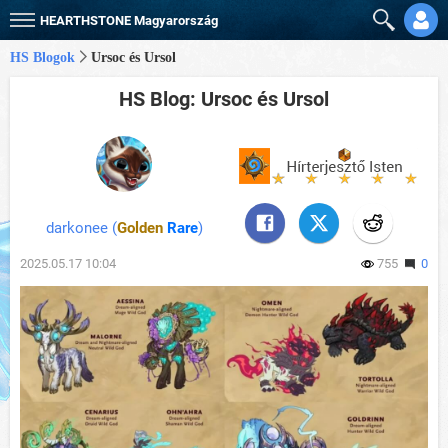
HEARTHSTONE
Magyarország
HS Blogok
Ursoc és Ursol
HS Blog: Ursoc és Ursol
darkonee (
Golden
Rare
)
2025.05.17 10:04
755
0