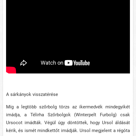
A sárkányok visszatérése
Míg a legtöbb szőrbolg törzs az ikermedvék mindegyikét
imádja, a Télirha Szőrbolgok (Winterpelt Furbolg) csak
Ursocot imádták. Végül úgy döntöttek, hogy Ursol áldását
kérik, és ismét mindkettőt imádják. Ursol megjelent a régóta