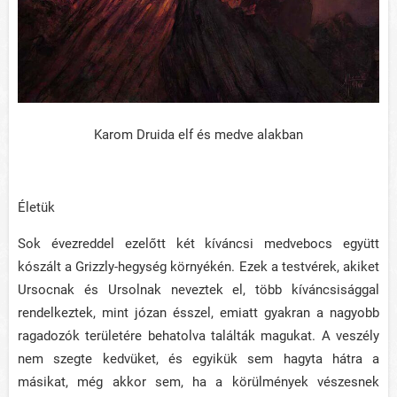
Karom Druida elf és medve alakban
Életük
Sok évezreddel ezelőtt két kíváncsi medvebocs együtt
kószált a Grizzly-hegység környékén. Ezek a testvérek, akiket
Ursocnak és Ursolnak neveztek el, több kíváncsisággal
rendelkeztek, mint józan ésszel, emiatt gyakran a nagyobb
ragadozók területére behatolva találták magukat. A veszély
nem szegte kedvüket, és egyikük sem hagyta hátra a
másikat, még akkor sem, ha a körülmények vészesnek