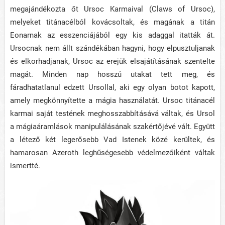
megajándékozta őt Ursoc Karmaival (Claws of Ursoc),
melyeket titánacélból kovácsoltak, és magának a titán
Eonarnak az esszenciájából egy kis adaggal itatták át.
Ursocnak nem állt szándékában hagyni, hogy elpusztuljanak
és elkorhadjanak, Ursoc az erejük elsajátításának szentelte
magát. Minden nap hosszú utakat tett meg, és
fáradhatatlanul edzett Ursollal, aki egy olyan botot kapott,
amely megkönnyítette a mágia használatát. Ursoc titánacél
karmai saját testének meghosszabbításává váltak, és Ursol
a mágiaáramlások manipulálásának szakértőjévé vált. Együtt
a létező két legerősebb Vad Istenek közé kerültek, és
hamarosan Azeroth leghűségesebb védelmezőiként váltak
ismertté.