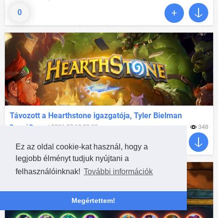
0
Távozott a Hearthstone igazgatója, Tyler Bielman
Borovi Bence
| 2026.07.18 22:00
348
2
Ez az oldal cookie-kat használ, hogy a
legjobb élményt tudjuk nyújtani a
felhasználóinknak!
További információk
Megértettem!