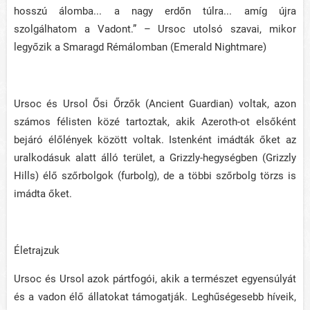
hosszú álomba... a nagy erdőn túlra... amíg újra
szolgálhatom a Vadont.” – Ursoc utolsó szavai, mikor
legyőzik a Smaragd Rémálomban (Emerald Nightmare)
Ursoc és Ursol Ősi Őrzők (Ancient Guardian) voltak, azon
számos félisten közé tartoztak, akik Azeroth-ot elsőként
bejáró élőlények között voltak. Istenként imádták őket az
uralkodásuk alatt álló terület, a Grizzly-hegységben (Grizzly
Hills) élő szőrbolgok (furbolg), de a többi szőrbolg törzs is
imádta őket.
Életrajzuk
Ursoc és Ursol azok pártfogói, akik a természet egyensúlyát
és a vadon élő állatokat támogatják. Leghűségesebb híveik,