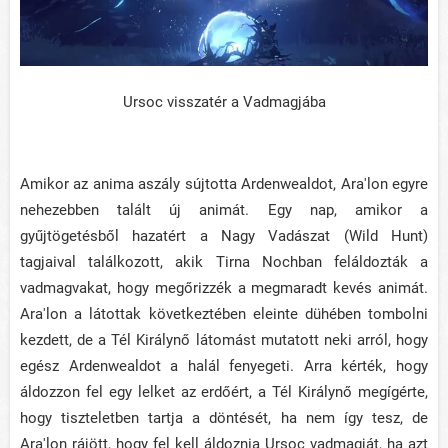
Ursoc visszatér a Vadmagjába
Amikor az anima aszály sújtotta Ardenwealdot, Ara'lon egyre
nehezebben talált új animát. Egy nap, amikor a
gyűjtögetésből hazatért a Nagy Vadászat (Wild Hunt)
tagjaival találkozott, akik Tirna Nochban feláldozták a
vadmagvakat, hogy megőrizzék a megmaradt kevés animát.
Ara'lon a látottak következtében eleinte dühében tombolni
kezdett, de a Tél Királynő látomást mutatott neki arról, hogy
egész Ardenwealdot a halál fenyegeti. Arra kérték, hogy
áldozzon fel egy lelket az erdőért, a Tél Királynő megígérte,
hogy tiszteletben tartja a döntését, ha nem így tesz, de
Ara'lon rájött, hogy fel kell áldoznia Ursoc vadmagját, ha azt