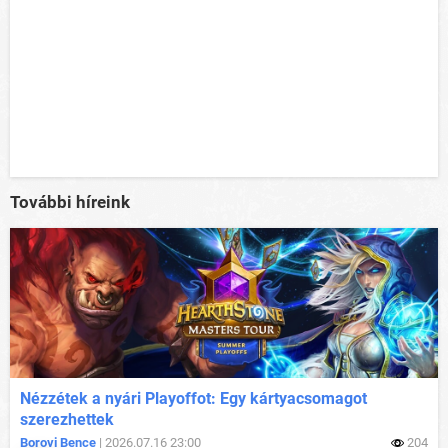
További híreink
Nézzétek a nyári Playoffot: Egy kártyacsomagot
szerezhettek
Borovi Bence
| 2026.07.16 23:00
204