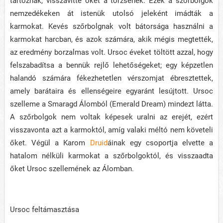
tartoznak, visszavitte őket a törzsének. Ezek a szőrbolgok
nemzedékeken át istenük utolsó jeleként imádták a
karmokat. Kevés szőrbolgnak volt bátorsága használni a
karmokat harcban, és azok számára, akik mégis megtették,
az eredmény borzalmas volt. Ursoc éveket töltött azzal, hogy
felszabadítsa a bennük rejlő lehetőségeket; egy képzetlen
halandó számára fékezhetetlen vérszomjat ébresztettek,
amely barátaira és ellenségeire egyaránt lesújtott. Ursoc
szelleme a Smaragd Álomból (Emerald Dream) mindezt látta.
A szőrbolgok nem voltak képesek uralni az erejét, ezért
visszavonta azt a karmoktól, amíg valaki méltó nem követeli
őket. Végül a Karom
Druid
áinak egy csoportja elvette a
hatalom nélküli karmokat a szőrbolgoktól, és visszaadta
őket Ursoc szellemének az Álomban.
Ursoc feltámasztása