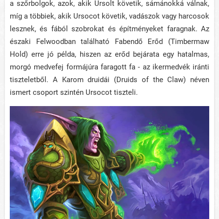
a szőrbolgok, azok, akik Ursolt követik, sámánokká válnak,
míg a többiek, akik Ursocot követik, vadászok vagy harcosok
lesznek, és fából szobrokat és építményeket faragnak. Az
északi Felwoodban található Fabendő Erőd (Timbermaw
Hold) erre jó példa, hiszen az erőd bejárata egy hatalmas,
morgó medvefej formájúra faragott fa - az ikermedvék iránti
tiszteletből. A Karom druidái (Druids of the Claw) néven
ismert csoport szintén Ursocot tiszteli.