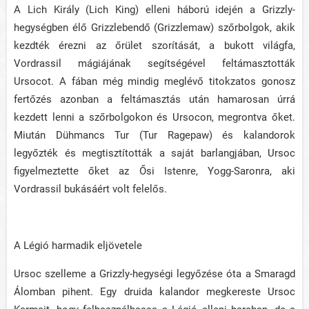
A Lich Király (Lich King) elleni háború idején a Grizzly-
hegységben élő Grizzlebendő (Grizzlemaw) szőrbolgok, akik
kezdték érezni az őrület szorítását, a bukott világfa,
Vordrassil mágiájának segítségével feltámasztották
Ursocot. A fában még mindig meglévő titokzatos gonosz
fertőzés azonban a feltámasztás után hamarosan úrrá
kezdett lenni a szőrbolgokon és Ursocon, megrontva őket.
Miután Dühmancs Tur (Tur Ragepaw) és kalandorok
legyőzték és megtisztították a saját barlangjában, Ursoc
figyelmeztette őket az Ősi Istenre, Yogg-Saronra, aki
Vordrassil bukásáért volt felelős.
A Légió harmadik eljövetele
Ursoc szelleme a Grizzly-hegységi legyőzése óta a Smaragd
Álomban pihent. Egy druida kalandor megkereste Ursoc