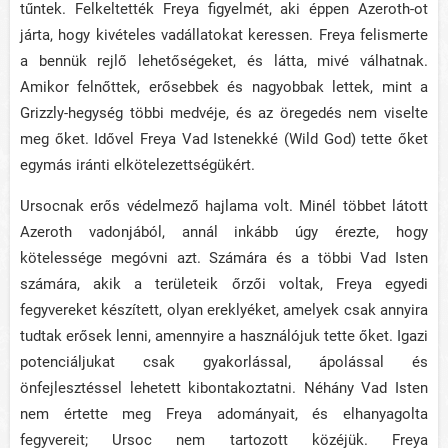
tűntek. Felkeltették Freya figyelmét, aki éppen Azeroth-ot
járta, hogy kivételes vadállatokat keressen. Freya felismerte
a bennük rejlő lehetőségeket, és látta, mivé válhatnak.
Amikor felnőttek, erősebbek és nagyobbak lettek, mint a
Grizzly-hegység többi medvéje, és az öregedés nem viselte
meg őket. Idővel Freya Vad Istenekké (Wild God) tette őket
egymás iránti elkötelezettségükért.
Ursocnak erős védelmező hajlama volt. Minél többet látott
Azeroth vadonjából, annál inkább úgy érezte, hogy
kötelessége megóvni azt. Számára és a többi Vad Isten
számára, akik a területeik őrzői voltak, Freya egyedi
fegyvereket készített, olyan ereklyéket, amelyek csak annyira
tudtak erősek lenni, amennyire a használójuk tette őket. Igazi
potenciáljukat csak gyakorlással, ápolással és
önfejlesztéssel lehetett kibontakoztatni. Néhány Vad Isten
nem értette meg Freya adományait, és elhanyagolta
fegyvereit; Ursoc nem tartozott közéjük. Freya