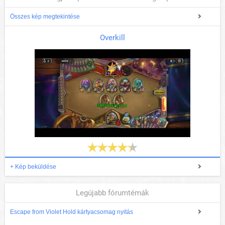
Összes kép megtekintése
Overkill
+ Kép beküldése
Legújabb fórumtémák
Escape from Violet Hold kártyacsomag nyitás