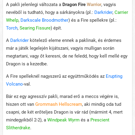
A pakli jelenlegi változata a
Dragon Fire
Warrior
, vagyis
nevéből is tudható, hogy a sárkányokra (pl.:
Darkrider
,
Carrier
Whelp
,
Darkscale Broodmother
) és a Fire spellekre (pl.:
Torch
,
Searing Fissure
) épít.
A
Darkrider
kötelező eleme ennek a paklinak, és érdemes
már a játék legelején kijátszani, vagyis mulligan során
megtartani, vagy őt keresni, de ne feledd, hogy kell mellé egy
Dragon is a kezedbe.
A Fire spelleknél nagyszerű az együttműködés az
Erupting
Volcano
-val.
Bár ez egy agresszív pakli, marad erő a meccs végére is,
hiszen ott van
Grommash Hellscream
, aki mindig oda tud
csapni, de két erőteljes Dragon is vár rád (mármint 4, mert
mindegyikből 2-2), a
Windpeak Wyrm
és a
Prescient
Slitherdrake
.