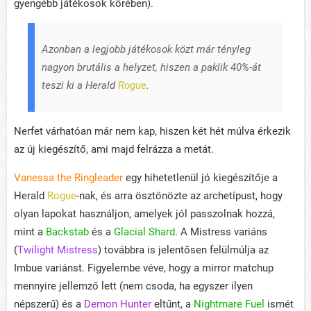
gyengébb játékosok körében).
Azonban a legjobb játékosok közt már tényleg
nagyon brutális a helyzet, hiszen a paklik 40%-át
teszi ki a Herald
Rogue
.
Nerfet várhatóan már nem kap, hiszen két hét múlva érkezik
az új kiegészítő, ami majd felrázza a metát.
Vanessa the Ringleader
egy hihetetlenül jó kiegészítője a
Herald
Rogue
-nak, és arra ösztönözte az archetípust, hogy
olyan lapokat használjon, amelyek jól passzolnak hozzá,
mint a
Backstab
és a
Glacial Shard
. A Mistress variáns
(
Twilight Mistress
) továbbra is jelentősen felülmúlja az
Imbue variánst. Figyelembe véve, hogy a mirror matchup
mennyire jellemző lett (nem csoda, ha egyszer ilyen
népszerű) és a
Demon Hunter
eltűnt, a
Nightmare Fuel
ismét