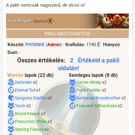
A pakli nemcsak nagyszerű, de olcsó is!
Fire Dragon
Warrior
PAKLI MEGTEKINTÉSE
Készítő:
PHOENIX (
Admin
)
-
Kraftolás:
1740
Hiányzó
Dust:
-
Összes értékelés:
2
Értékeld a pakli
oldalán!
Warrior
lapok
(22 db)
Semleges lapok
(8 db)
Darkrider
x2
Carrier Whelp
x2
Eternal Toil
x1
Petal Peddler
x2
Sanguine Depths
x2
Darkscale Broodmother
x2
Torch
x2
Prescient Slitherdrake
x2
Brood Keeper
x2
Precursory Strike
x2
Searing Fissure
x2