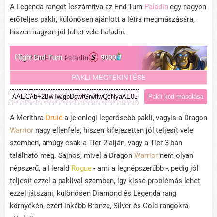
A Legenda rangot leszámítva az End-Turn
Paladin
egy nagyon
erőteljes pakli, különösen ajánlott a létra megmászására,
hiszen nagyon jól lehet vele haladni.
Flight End-Turn
Paladin
9000
PAKLI MEGTEKINTÉSE
Pakli kód másolása
A Merithra
Druid
a jelenlegi legerősebb pakli, vagyis a Dragon
Warrior
nagy ellenfele, hiszen kifejezetten jól teljesít vele
szemben, amúgy csak a Tier 2 alján, vagy a Tier 3-ban
található meg. Sajnos, mivel a Dragon
Warrior
nem olyan
népszerű, a Herald
Rogue
- ami a legnépszerűbb -, pedig jól
teljesít ezzel a paklival szemben, így kissé problémás lehet
ezzel játszani, különösen Diamond és Legenda rang
környékén, ezért inkább Bronze, Silver és Gold rangokra