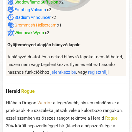
Shadowflame Suffusion
x2
Erupting Volcano
x2
Stadium Announcer
x2
Grommash Hellscream
x1
Windpeak Wyrm
x2
Gyűjteményed alapján hiányzó lapok:
A hiányzó dustot és a neked hiányzó lapokat nem láthatod,
hiszen nem vagy bejelentkezve. Ilyen és ehhez hasonló
hasznos funkciókhoz
jelentkezz be
, vagy
regisztrálj
!
Herald
Rogue
Hiába a Dragon
Warrior
a legerősebb, hiszen mindössze a
játékosok 4-5 százaléka játszik vele a különböző rangokon,
ezzel szemben az összes rangot tekintve a Herald
Rogue
20% körüli népszerűséggel bír (kisebb a népszerűsége a