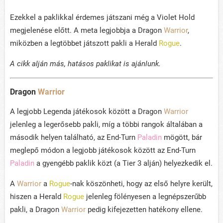
Ezekkel a paklikkal érdemes játszani még a Violet Hold
megjelenése előtt. A meta legjobbja a Dragon
Warrior
,
miközben a legtöbbet játszott pakli a Herald
Rogue
.
A cikk alján más, hatásos paklikat is ajánlunk.
Dragon
Warrior
A legjobb Legenda játékosok között a Dragon
Warrior
jelenleg a legerősebb pakli, míg a többi rangok általában a
második helyen található, az End-Turn
Paladin
mögött, bár
meglepő módon a legjobb játékosok között az End-Turn
Paladin
a gyengébb paklik közt (a Tier 3 alján) helyezkedik el.
A
Warrior
a
Rogue
-nak köszönheti, hogy az első helyre került,
hiszen a Herald
Rogue
jelenleg fölényesen a legnépszerűbb
pakli, a Dragon
Warrior
pedig kifejezetten hatékony ellene.