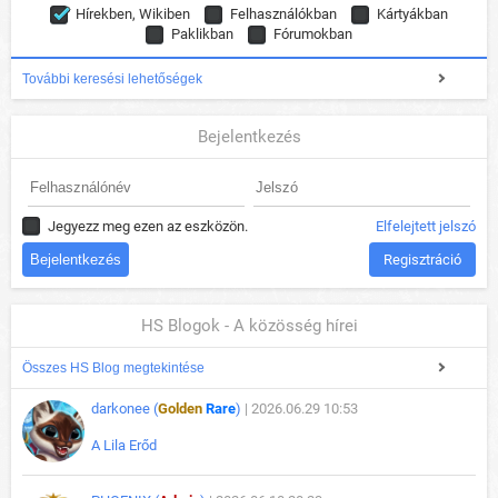
Hírekben, Wikiben
Felhasználókban
Kártyákban
Paklikban
Fórumokban
További keresési lehetőségek
Bejelentkezés
Jegyezz meg ezen az eszközön.
Elfelejtett jelszó
Regisztráció
HS Blogok - A közösség hírei
Összes HS Blog megtekintése
darkonee (
Golden
Rare
)
| 2026.06.29 10:53
A Lila Erőd