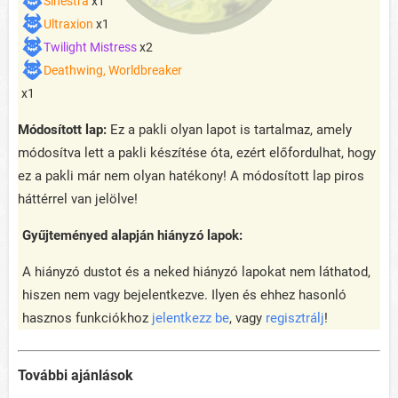
Sinestra
x1
Ultraxion
x1
Twilight Mistress
x2
Deathwing, Worldbreaker
x1
Módosított lap:
Ez a pakli olyan lapot is tartalmaz, amely
módosítva lett a pakli készítése óta, ezért előfordulhat, hogy
ez a pakli már nem olyan hatékony! A módosított lap piros
háttérrel van jelölve!
Gyűjteményed alapján hiányzó lapok:
A hiányzó dustot és a neked hiányzó lapokat nem láthatod,
hiszen nem vagy bejelentkezve. Ilyen és ehhez hasonló
hasznos funkciókhoz
jelentkezz be
, vagy
regisztrálj
!
További ajánlások