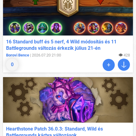
16 Standard buff és 5 nerf, 4 Wild módosítás és 11
Battlegrounds változás érkezik július 21-én
Borovi Bence
| 2026.07.20 21:00
428
0
Hearthstone Patch 36.0.3: Standard, Wild és
Battlegrounds kártya változások