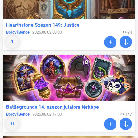
Hearthstone Szezon 149: Justice
Borovi Bence
| 2026.08.02 08:00
94
1
Battlegrounds 14. szezon jutalom térképe
Borovi Bence
| 2026.08.02 17:00
147
0