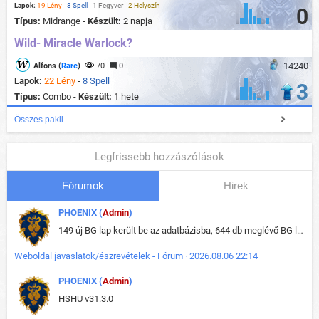
Lapok:
19 Lény
-
8 Spell
-
1 Fegyver
-
2 Helyszín
0
Típus:
Midrange -
Készült:
2 napja
Wild- Miracle Warlock?
14240
Alfons (
Rare
)
70
0
Lapok:
22 Lény
-
8 Spell
3
Típus:
Combo -
Készült:
1 hete
Összes pakli
Legfrissebb hozzászólások
Fórumok
Hirek
PHOENIX (
Admin
)
149 új BG lap került be az adatbázisba, 644 db meglévő BG lap módosult, bekerültek az új képek a megváltozott lapokhoz is.
Weboldal javaslatok/észrevételek - Fórum · 2026.08.06 22:14
PHOENIX (
Admin
)
HSHU v31.3.0