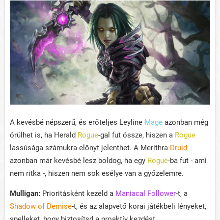
A kevésbé népszerű, és erőteljes Leyline
Mage
azonban még
örülhet is, ha Herald
Rogue
-gal fut össze, hiszen a
Rogue
lassúsága számukra előnyt jelenthet. A Merithra
Druid
azonban már kevésbé lesz boldog, ha egy
Rogue
-ba fut - ami
nem ritka -, hiszen nem sok esélye van a győzelemre.
Mulligan:
Prioritásként kezeld a
Maniacal Follower
-t, a
Shadow of Demise
-t, és az alapvető korai játékbeli lényeket,
spelleket, hogy biztosítsd a proaktív kezdést.