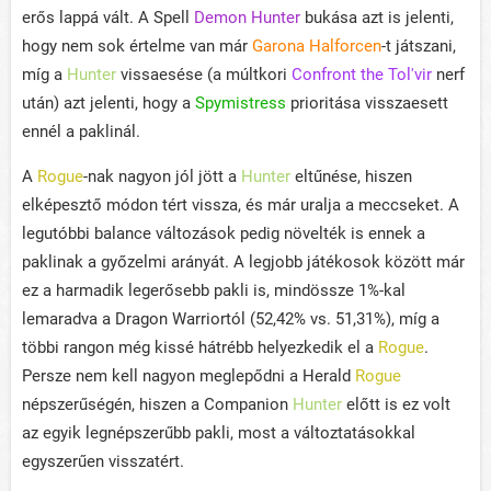
erős lappá vált. A Spell
Demon Hunter
bukása azt is jelenti,
hogy nem sok értelme van már
Garona Halforcen
-t játszani,
míg a
Hunter
vissaesése (a múltkori
Confront the Tol'vir
nerf
után) azt jelenti, hogy a
Spymistress
prioritása visszaesett
ennél a paklinál.
A
Rogue
-nak nagyon jól jött a
Hunter
eltűnése, hiszen
elképesztő módon tért vissza, és már uralja a meccseket. A
legutóbbi balance változások pedig növelték is ennek a
paklinak a győzelmi arányát. A legjobb játékosok között már
ez a harmadik legerősebb pakli is, mindössze 1%-kal
lemaradva a Dragon Warriortól (52,42% vs. 51,31%), míg a
többi rangon még kissé hátrébb helyezkedik el a
Rogue
.
Persze nem kell nagyon meglepődni a Herald
Rogue
népszerűségén, hiszen a Companion
Hunter
előtt is ez volt
az egyik legnépszerűbb pakli, most a változtatásokkal
egyszerűen visszatért.