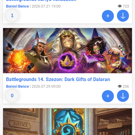
Borovi Bence
| 2026.07.21 19:00
723
1
Battlegrounds 14. Szezon: Dark Gifts of Dalaran
Borovi Bence
| 2026.07.29 09:00
236
0