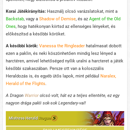
Korai Játékirányítás:
Használj olcsó varázslatokat, mint a
Backstab
, vagy a
Shadow of Demise
, és az
Agent of the Old
Ones
, hogy hatékonyan kiirtsd az ellenséges lényeket, és
előkészítsd a későbbi köröket.
A későbbi körök:
Vanessa the Ringleader
hatalmasat dobott
ezen a paklin, és neki köszönhetően mindig lesz lényed a
harctéren, amivel lehetőséged nyílik uralni a harcteret a játék
későbbi szakaszában. Persze ott van a koloszzális
Heraldozás is, és egyéb ütős lapok, mint például
Naralex,
Herald of the Flights
.
A Dragon
Warrior
olcsó volt, hát ez a teljes ellentéte, ez egy
nagyon drága pakli sok-sok Legendary-val!
Mistress Herald
Rogue