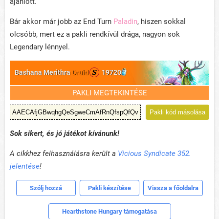
ajánlott.
Bár akkor már jobb az End Turn
Paladin
, hiszen sokkal
olcsóbb, mert ez a pakli rendkívül drága, nagyon sok
Legendary lénnyel.
Bashana Merithra
Druid
19720
PAKLI MEGTEKINTÉSE
Pakli kód másolása
Sok sikert, és jó játékot kívánunk!
A cikkhez felhasználásra került a
Vicious Syndicate 352.
jelentése
!
Szólj hozzá
Pakli készítése
Vissza a főoldalra
Hearthstone Hungary támogatása