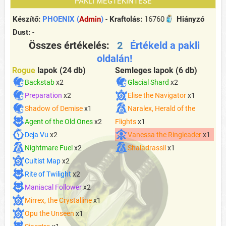
PAKLI MEGTEKINTÉSE
Készítő:
PHOENIX (
Admin
)
-
Kraftolás:
16760
Hiányzó
Dust:
-
Összes értékelés:
2
Értékeld a pakli
oldalán!
Rogue
lapok
(24 db)
Semleges lapok
(6 db)
Backstab
x2
Glacial Shard
x2
Preparation
x2
Elise the Navigator
x1
Shadow of Demise
x1
Naralex, Herald of the
Agent of the Old Ones
x2
Flights
x1
Deja Vu
x2
Vanessa the Ringleader
x1
Nightmare Fuel
x2
Shaladrassil
x1
Cultist Map
x2
Rite of Twilight
x2
Maniacal Follower
x2
Mirrex, the Crystalline
x1
Opu the Unseen
x1