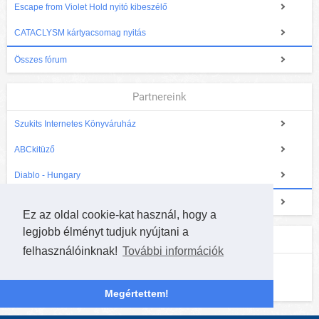
Escape from Violet Hold nyitó kibeszélő
CATACLYSM kártyacsomag nyitás
Összes fórum
Partnereink
Szukits Internetes Könyváruház
ABCkitüző
Diablo - Hungary
Partnereinkről bővebben
Ez az oldal cookie-kat használ, hogy a
legjobb élményt tudjuk nyújtani a
Következő Hearthstone verseny
felhasználóinknak!
További információk
Online HearthCup - WORTEX elődöntő
A jelentkezés lezárult, kezdés hamarosan!
Megértettem!