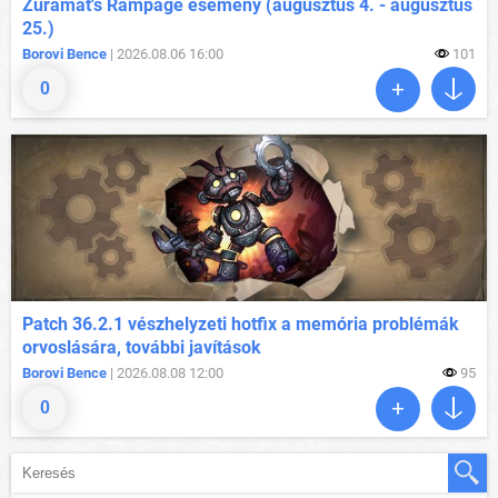
Zuramat's Rampage esemény (augusztus 4. - augusztus
25.)
Borovi Bence
| 2026.08.06 16:00
101
0
Patch 36.2.1 vészhelyzeti hotfix a memória problémák
orvoslására, további javítások
Borovi Bence
| 2026.08.08 12:00
95
0