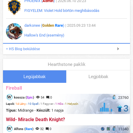
PHOENIX (
Admin
)
| 2026.06.10 20:23
FIGYELEM: Violet Hold börtön meghibásodás
darkonee (
Golden
Rare
)
| 2025.09.23 13:44
Hallow's End (esemény)
+ HS Blog beküldése
Hearthstone paklik
Legújabbak
Legjobbak
Fireball
23760
kossza (
Epic
)
54
0
Lapok:
14 Lény
-
10 Spell
-
1 Fegyver
-
1 Hős
-
1 Helyszín
3
Típus:
Midrange -
Készült:
1 napja
Wild- Miracle Death Knight?
11840
Alfons (
Rare
)
32
0