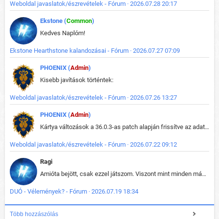
Weboldal javaslatok/észrevételek - Fórum · 2026.07.28 20:17
Ekstone (
Common
)
Kedves Naplóm!
Ekstone Hearthstone kalandozásai - Fórum · 2026.07.27 07:09
PHOENIX (
Admin
)
Kisebb javítások történtek:
Weboldal javaslatok/észrevételek - Fórum · 2026.07.26 13:27
PHOENIX (
Admin
)
Kártya változások a 36.0.3-as patch alapján frissítve az adatbázisban (képek is cserélve).
Weboldal javaslatok/észrevételek - Fórum · 2026.07.22 09:12
Ragi
Amióta bejött, csak ezzel játszom. Viszont mint minden más - akár az alapjáték is, ez is baromira összetett lett. Néha már pár kör után is esélytelen az egész. Vagy irreállisan túltápol valaki, vagy lelép a partner, vagy csak hülye mint a segg. És amikor eljönne az én időm, na akkor jön el mindenki másé is. Engem jobban érdekelne, hogy ki milyen ratingen szokott játszani. Na ez lenne egy érdekes adat.
DUÓ - Vélemények? - Fórum · 2026.07.19 18:34
Több hozzászólás