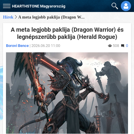
HEARTHSTONE
Magyarország
Hírek
A meta legjobb paklija (Dragon W...
A meta legjobb paklija (Dragon Warrior) és
legnépszerűbb paklija (Herald Rogue)
Borovi Bence
| 2026.06.20 11:00
508
0