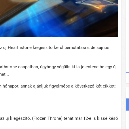
z új Hearthstone kiegészítő kerül bemutatásra, de sajnos
hstone csapatban, úgyhogy végülis ki is jelentene be egy új
et...
m hónapot, annak ajánljuk figyelmébe a következő két cikket:
az új kiegészítő, (Frozen Throne) tehát már 12-e is kissé késő