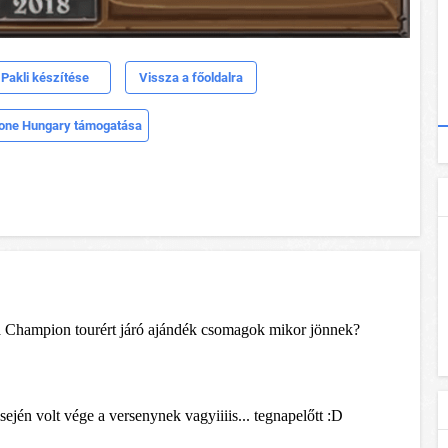
Pakli készítése
Vissza a főoldalra
one Hungary támogatása