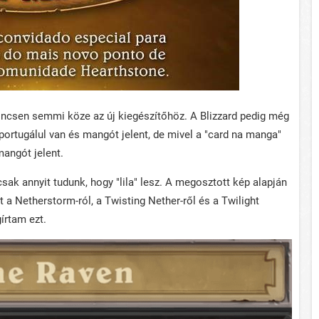
nincsen semmi köze az új kiegészítőhöz. A Blizzard pedig még
 portugálul van és mangót jelent, de mivel a "card na manga"
angót jelent.
sak annyit tudunk, hogy "lila" lesz. A megosztott kép alapján
 a Netherstorm-ról, a Twisting Nether-ről és a Twilight
írtam ezt.