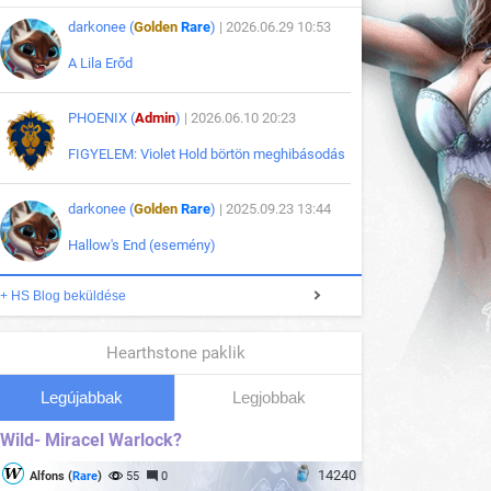
darkonee (
Golden
Rare
)
| 2026.06.29 10:53
A Lila Erőd
PHOENIX (
Admin
)
| 2026.06.10 20:23
FIGYELEM: Violet Hold börtön meghibásodás
darkonee (
Golden
Rare
)
| 2025.09.23 13:44
Hallow's End (esemény)
+ HS Blog beküldése
Hearthstone paklik
Legújabbak
Legjobbak
Wild- Miracel Warlock?
14240
Alfons (
Rare
)
55
0