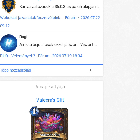
Kártya változások a 36.0.3-as patch alapján frissítve az adatbázisban (képek is cserélve).
Weboldal javaslatok/észrevételek - Fórum · 2026.07.22
09:12
Ragi
Amióta bejött, csak ezzel játszom. Viszont mint minden más - akár az alapjáték is, ez is baromira összetett lett. Néha már pár kör után is esélytelen az egész. Vagy irreállisan túltápol valaki, vagy lelép a partner, vagy csak hülye mint a segg. És amikor eljönne az én időm, na akkor jön el mindenki másé is. Engem jobban érdekelne, hogy ki milyen ratingen szokott játszani. Na ez lenne egy érdekes adat.
DUÓ - Vélemények? - Fórum · 2026.07.19 18:34
Több hozzászólás
A nap kártyája
Valeera's Gift