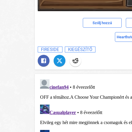
Szólj hozzá
Hearthst
FIRESIDE
KIEGÉSZÍTŐ