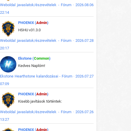
Weboldal javaslatok/észrevételek - Fórum · 2026.08.06
22:14
PHOENIX (
Admin
)
HSHU v31.3.0
Weboldal javaslatok/észrevételek - Fórum · 2026.07.28
20:17
Ekstone (
Common
)
Kedves Naplóm!
Ekstone Hearthstone kalandozásai - Fórum · 2026.07.27
07:09
PHOENIX (
Admin
)
Kisebb javítások történtek:
Weboldal javaslatok/észrevételek - Fórum · 2026.07.26
13:27
PHOENIX (
Admin
)