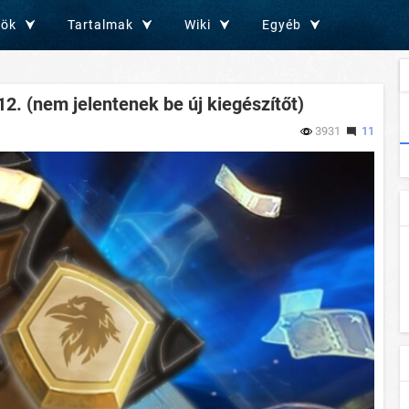
zök
Tartalmak
Wiki
Egyéb
 12. (nem jelentenek be új kiegészítőt)
3931
11