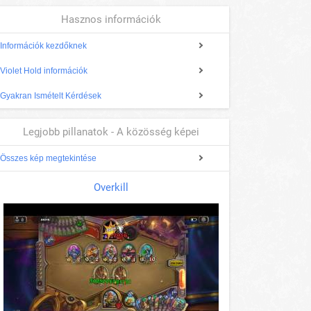
Hasznos információk
Információk kezdőknek
Violet Hold információk
Gyakran Ismételt Kérdések
Legjobb pillanatok - A közösség képei
Összes kép megtekintése
Overkill