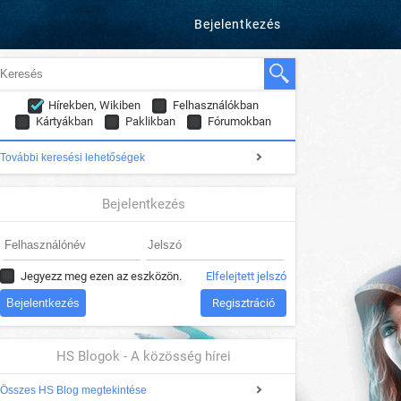
Bejelentkezés
Hírekben, Wikiben
Felhasználókban
Kártyákban
Paklikban
Fórumokban
További keresési lehetőségek
Bejelentkezés
Jegyezz meg ezen az eszközön.
Elfelejtett jelszó
Regisztráció
HS Blogok - A közösség hírei
Összes HS Blog megtekintése