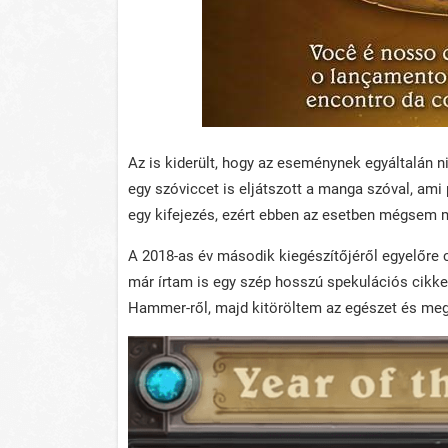
Az is kiderült, hogy az eseménynek egyáltalán 
egy szóviccet is eljátszott a manga szóval, ami
egy kifejezés, ezért ebben az esetben mégsem m
A 2018-as év második kiegészítőjéről egyelőre c
már írtam is egy szép hosszú spekulációs cikket
Hammer-ről, majd kitöröltem az egészet és meg