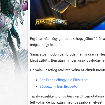
Egyértelműen úgy gondoltuk, hogy július 12-én a
mégsem így lesz.
Sajnálatos módon Ben Brode már nincsen a Heart
kiegészítőt... Ben után minden csak csalódás leh
Ha valaki esetleg átaludta volna az elmúlt háro
Ben Brode elhagyta a Blizzardot
Búcsúzunk Ben Brode-tól
Tavaly egyébként július 6-án került bemutatásra 
lett volna, de így aztán még rosszabb a helyzet.