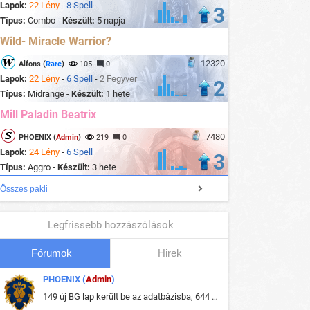
Lapok:
22 Lény
-
8 Spell
3
Típus:
Combo -
Készült:
5 napja
Wild- Miracle Warrior?
12320
Alfons (
Rare
)
105
0
Lapok:
22 Lény
-
6 Spell
-
2 Fegyver
2
Típus:
Midrange -
Készült:
1 hete
Mill Paladin Beatrix
7480
PHOENIX (
Admin
)
219
0
Lapok:
24 Lény
-
6 Spell
3
Típus:
Aggro -
Készült:
3 hete
Összes pakli
Legfrissebb hozzászólások
Fórumok
Hirek
PHOENIX (
Admin
)
149 új BG lap került be az adatbázisba, 644 db meglévő BG lap módosult, bekerültek az új képek a megváltozott lapokhoz is.