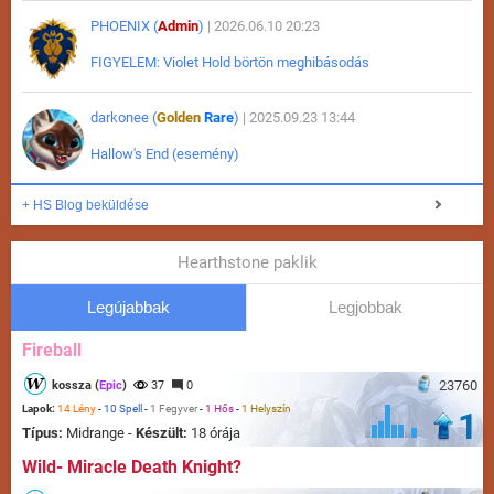
PHOENIX (
Admin
)
| 2026.06.10 20:23
FIGYELEM: Violet Hold börtön meghibásodás
darkonee (
Golden
Rare
)
| 2025.09.23 13:44
Hallow's End (esemény)
+ HS Blog beküldése
Hearthstone paklik
Legújabbak
Legjobbak
Fireball
23760
kossza (
Epic
)
37
0
Lapok:
14 Lény
-
10 Spell
-
1 Fegyver
-
1 Hős
-
1 Helyszín
1
Típus:
Midrange -
Készült:
18 órája
Wild- Miracle Death Knight?