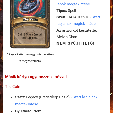
lapok megtekintése
Típus:
Spell
Szett:
CATACLYSM -
Szett
lapjainak megtekintése
Az artworköt készítette:
Melvin Chan
NEM GYŰJTHETŐ!
A képre kattintva nagyobb méretben
is megtekinthető.
Másik kártya ugyanezzel a névvel
The Coin
Szett:
Legacy (Eredetileg: Basic) -
Szett lapjainak
megtekintése
Gyűjthető:
Nem