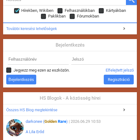
Hírekben, Wikiben
Felhasználókban
Kártyákban
Paklikban
Fórumokban
További keresési lehetőségek
Bejelentkezés
Jegyezz meg ezen az eszközön.
Elfelejtett jelszó
Regisztráció
HS Blogok - A közösség hírei
Összes HS Blog megtekintése
darkonee (
Golden
Rare
)
| 2026.06.29 10:53
A Lila Erőd