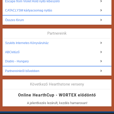
Escape from Violet Hold nyitó kibeszélő
CATACLYSM kártyacsomag nyitás
Összes fórum
Partnereink
Szukits Internetes Könyváruház
ABCkitüző
Diablo - Hungary
Partnereinkről bővebben
Következő Hearthstone verseny
Online HearthCup - WORTEX elődöntő
A jelentkezés lezárult, kezdés hamarosan!