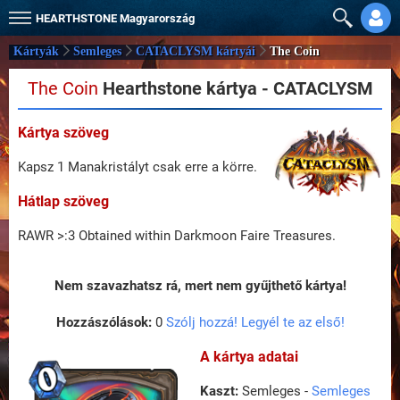
HEARTHSTONE
Magyarország
Kártyák
Semleges
CATACLYSM kártyái
The Coin
The Coin
Hearthstone kártya - CATACLYSM
Kártya szöveg
Kapsz 1 Manakristályt csak erre a körre.
Hátlap szöveg
RAWR >:3 Obtained within Darkmoon Faire Treasures.
Nem szavazhatsz rá, mert nem gyűjthető kártya!
Hozzászólások:
0
Szólj hozzá! Legyél te az első!
A kártya adatai
Kaszt:
Semleges -
Semleges