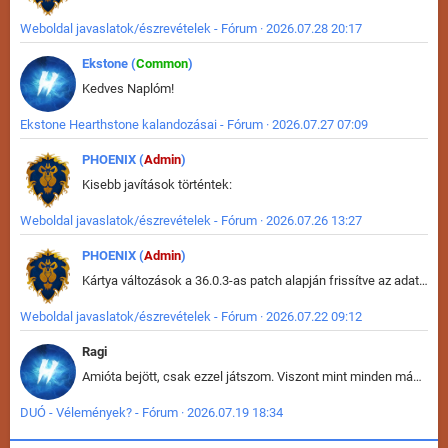
Weboldal javaslatok/észrevételek - Fórum · 2026.07.28 20:17
Ekstone (
Common
)
Kedves Naplóm!
Ekstone Hearthstone kalandozásai - Fórum · 2026.07.27 07:09
PHOENIX (
Admin
)
Kisebb javítások történtek:
Weboldal javaslatok/észrevételek - Fórum · 2026.07.26 13:27
PHOENIX (
Admin
)
Kártya változások a 36.0.3-as patch alapján frissítve az adatbázisban (képek is cserélve).
Weboldal javaslatok/észrevételek - Fórum · 2026.07.22 09:12
Ragi
Amióta bejött, csak ezzel játszom. Viszont mint minden más - akár az alapjáték is, ez is baromira összetett lett. Néha már pár kör után is esélytelen az egész. Vagy irreállisan túltápol valaki, vagy lelép a partner, vagy csak hülye mint a segg. És amikor eljönne az én időm, na akkor jön el mindenki másé is. Engem jobban érdekelne, hogy ki milyen ratingen szokott játszani. Na ez lenne egy érdekes adat.
DUÓ - Vélemények? - Fórum · 2026.07.19 18:34