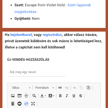
Szett:
Escape from Violet Hold -
Szett lapjainak
megtekintése
Gyűjthető:
Nem
Ha
bejelentkezel
, vagy
regisztrálsz
, akkor válasz írására,
privát üzenetek küldésére és sok másra is lehetőséged lesz,
illetve a captchát sem kell kitöltened!
ÚJ VENDÉG HOZZÁSZÓLÁS
Stílus
Formátum