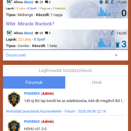
11840
Alfons (
Rare
)
28
0
Lapok:
19 Lény
-
8 Spell
-
1 Fegyver
-
2 Helyszín
0
Típus:
Midrange -
Készült:
1 napja
Wild- Miracle Warlock?
14240
Alfons (
Rare
)
68
0
Lapok:
22 Lény
-
8 Spell
3
Típus:
Combo -
Készült:
1 hete
Összes pakli
Legfrissebb hozzászólások
Fórumok
Hirek
PHOENIX (
Admin
)
149 új BG lap került be az adatbázisba, 644 db meglévő BG lap módosult, bekerültek az új képek a megváltozott lapokhoz is.
Weboldal javaslatok/észrevételek - Fórum · 2026.08.06 22:14
PHOENIX (
Admin
)
HSHU v31.3.0