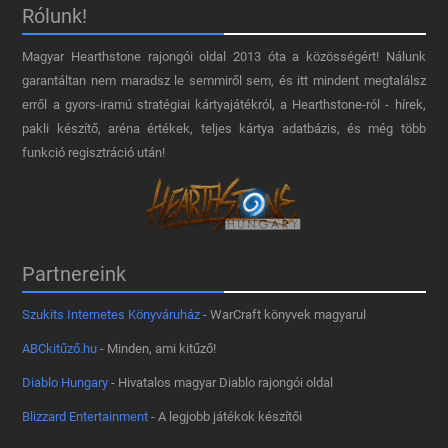
Rólunk!
Magyar Hearthstone​ rajongói oldal 2013 óta a közösségért! Nálunk
garantáltan nem maradsz le semmiről sem, és itt mindent megtalálsz
erről a gyors-iramú stratégiai kártyajátékról, a Hearthstone-ról - hírek,
pakli készítő, aréna értékek, teljes kártya adatbázis, és még több
funkció regisztráció után!
Partnereink
Szukits Internetes Könyváruház
- WarCraft könyvek magyarul
ABCkitűző.hu
- Minden, ami kitűző!
Diablo Hungary
- Hivatalos magyar Diablo rajongói oldal
Blizzard Entertainment
- A legjobb játékok készítői