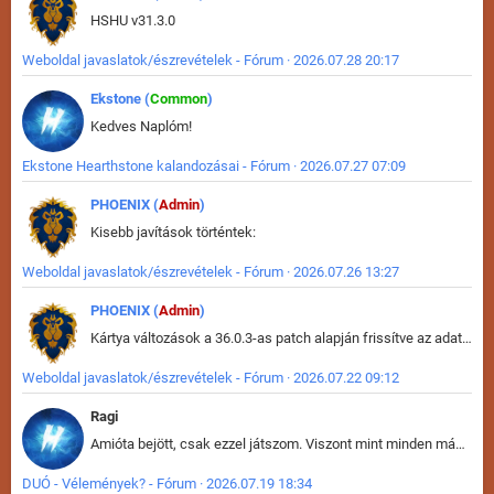
HSHU v31.3.0
Weboldal javaslatok/észrevételek - Fórum · 2026.07.28 20:17
Ekstone (
Common
)
Kedves Naplóm!
Ekstone Hearthstone kalandozásai - Fórum · 2026.07.27 07:09
PHOENIX (
Admin
)
Kisebb javítások történtek:
Weboldal javaslatok/észrevételek - Fórum · 2026.07.26 13:27
PHOENIX (
Admin
)
Kártya változások a 36.0.3-as patch alapján frissítve az adatbázisban (képek is cserélve).
Weboldal javaslatok/észrevételek - Fórum · 2026.07.22 09:12
Ragi
Amióta bejött, csak ezzel játszom. Viszont mint minden más - akár az alapjáték is, ez is baromira összetett lett. Néha már pár kör után is esélytelen az egész. Vagy irreállisan túltápol valaki, vagy lelép a partner, vagy csak hülye mint a segg. És amikor eljönne az én időm, na akkor jön el mindenki másé is. Engem jobban érdekelne, hogy ki milyen ratingen szokott játszani. Na ez lenne egy érdekes adat.
DUÓ - Vélemények? - Fórum · 2026.07.19 18:34