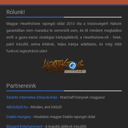
Rólunk!
Magyar Hearthstone​ rajongói oldal 2013 óta a közösségért! Nálunk
garantáltan nem maradsz le semmiről sem, és itt mindent megtalálsz
erről a gyors-iramú stratégiai kártyajátékról, a Hearthstone-ról - hírek,
pakli készítő, aréna értékek, teljes kártya adatbázis, és még több
funkció regisztráció után!
Partnereink
Szukits Internetes Könyváruház
- WarCraft könyvek magyarul
ABCkitűző.hu
- Minden, ami kitűző!
Diablo Hungary
- Hivatalos magyar Diablo rajongói oldal
Blizzard Entertainment
- A legjobb játékok készítői