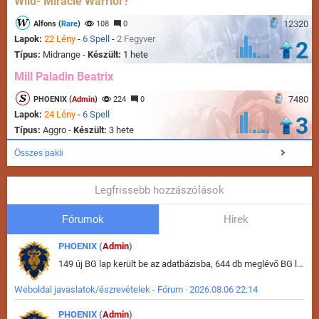
Wild- Miracle Warrior?
12320
Alfons (
Rare
)
108
0
Lapok:
22 Lény
-
6 Spell
-
2 Fegyver
2
Típus:
Midrange -
Készült:
1 hete
Mill Paladin Beatrix
7480
PHOENIX (
Admin
)
224
0
Lapok:
24 Lény
-
6 Spell
3
Típus:
Aggro -
Készült:
3 hete
Összes pakli
Legfrissebb hozzászólások
Fórumok
Hirek
PHOENIX (
Admin
)
149 új BG lap került be az adatbázisba, 644 db meglévő BG lap módosult, bekerültek az új képek a megváltozott lapokhoz is.
Weboldal javaslatok/észrevételek - Fórum · 2026.08.06 22:14
PHOENIX (
Admin
)