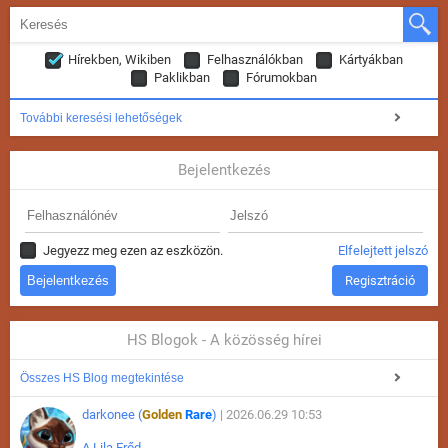
Hírekben, Wikiben
Felhasználókban
Kártyákban
Paklikban
Fórumokban
További keresési lehetőségek
Bejelentkezés
Jegyezz meg ezen az eszközön.
Elfelejtett jelszó
Regisztráció
HS Blogok - A közösség hírei
Összes HS Blog megtekintése
darkonee (
Golden
Rare
)
| 2026.06.29 10:53
A Lila Erőd