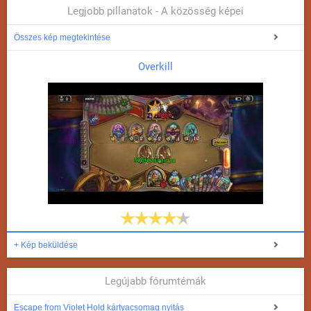
Legjobb pillanatok - A közösség képei
Összes kép megtekintése
Overkill
+ Kép beküldése
Legújabb fórumtémák
Escape from Violet Hold kártyacsomag nyitás