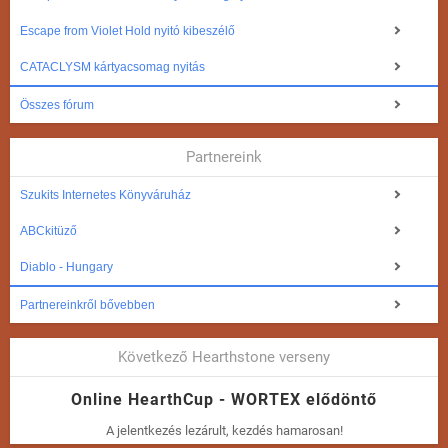
Escape from Violet Hold nyitó kibeszélő
CATACLYSM kártyacsomag nyitás
Összes fórum
Partnereink
Szukits Internetes Könyváruház
ABCkitüző
Diablo - Hungary
Partnereinkről bővebben
Következő Hearthstone verseny
Online HearthCup - WORTEX elődöntő
A jelentkezés lezárult, kezdés hamarosan!