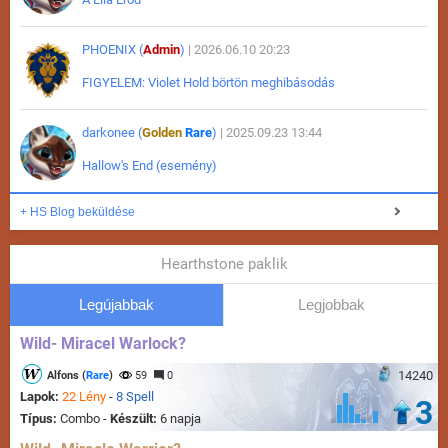
PHOENIX (
Admin
)
| 2026.06.10 20:23
FIGYELEM: Violet Hold börtön meghibásodás
darkonee (
Golden
Rare
)
| 2025.09.23 13:44
Hallow's End (esemény)
+ HS Blog beküldése
Hearthstone paklik
Legújabbak
Legjobbak
Wild- Miracel Warlock?
14240
Alfons (
Rare
)
59
0
Lapok:
22 Lény
-
8 Spell
3
Típus:
Combo -
Készült:
6 napja