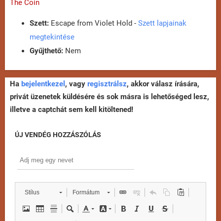
The Coin
Szett:
Escape from Violet Hold -
Szett lapjainak
megtekintése
Gyűjthető:
Nem
Ha
bejelentkezel
, vagy
regisztrálsz
, akkor válasz írására,
privát üzenetek küldésére és sok másra is lehetőséged lesz,
illetve a captchát sem kell kitöltened!
ÚJ VENDÉG HOZZÁSZÓLÁS
Stílus
Formátum