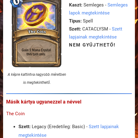
Kaszt:
Semleges -
Semleges
lapok megtekintése
Típus:
Spell
Szett:
CATACLYSM -
Szett
lapjainak megtekintése
NEM GYŰJTHETŐ!
A képre kattintva nagyobb méretben
is megtekinthető.
Másik kártya ugyanezzel a névvel
The Coin
Szett:
Legacy (Eredetileg: Basic) -
Szett lapjainak
megtekintése