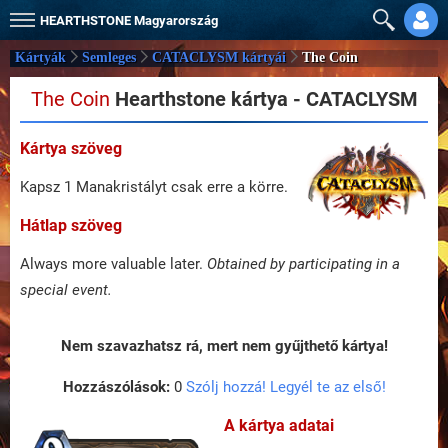
HEARTHSTONE
Magyarország
Kártyák
Semleges
CATACLYSM kártyái
The Coin
The Coin
Hearthstone kártya - CATACLYSM
Kártya szöveg
Kapsz 1 Manakristályt csak erre a körre.
Hátlap szöveg
Always more valuable later.
Obtained by participating in a
special event.
Nem szavazhatsz rá, mert nem gyűjthető kártya!
Hozzászólások:
0
Szólj hozzá! Legyél te az első!
A kártya adatai