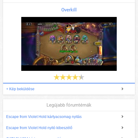
Overkill
+ Kép beküldése
Legújabb fórumtémák
Escape from Violet Hold kártyacsomag nyitás
Escape from Violet Hold nyitó kibeszélő