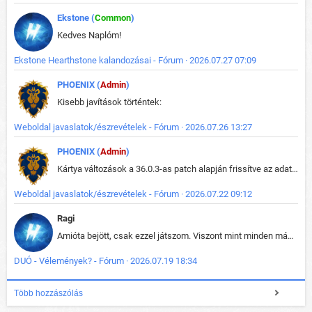
Ekstone (
Common
)
Kedves Naplóm!
Ekstone Hearthstone kalandozásai - Fórum · 2026.07.27 07:09
PHOENIX (
Admin
)
Kisebb javítások történtek:
Weboldal javaslatok/észrevételek - Fórum · 2026.07.26 13:27
PHOENIX (
Admin
)
Kártya változások a 36.0.3-as patch alapján frissítve az adatbázisban (képek is cserélve).
Weboldal javaslatok/észrevételek - Fórum · 2026.07.22 09:12
Ragi
Amióta bejött, csak ezzel játszom. Viszont mint minden más - akár az alapjáték is, ez is baromira összetett lett. Néha már pár kör után is esélytelen az egész. Vagy irreállisan túltápol valaki, vagy lelép a partner, vagy csak hülye mint a segg. És amikor eljönne az én időm, na akkor jön el mindenki másé is. Engem jobban érdekelne, hogy ki milyen ratingen szokott játszani. Na ez lenne egy érdekes adat.
DUÓ - Vélemények? - Fórum · 2026.07.19 18:34
Több hozzászólás