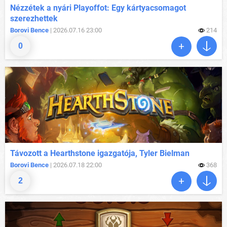
Nézzétek a nyári Playoffot: Egy kártyacsomagot
szerezhettek
Borovi Bence
| 2026.07.16 23:00
214
0
Távozott a Hearthstone igazgatója, Tyler Bielman
Borovi Bence
| 2026.07.18 22:00
368
2