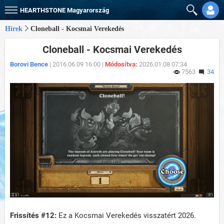
HEARTHSTONE
Magyarország
Hírek
Cloneball - Kocsmai Verekedés
Cloneball - Kocsmai Verekedés
Borovi Bence
| 2016.06.09 16:00 |
Módosítva:
2026.01.08 07:34
7563
34
Frissítés #12:
Ez a Kocsmai Verekedés visszatért 2026.