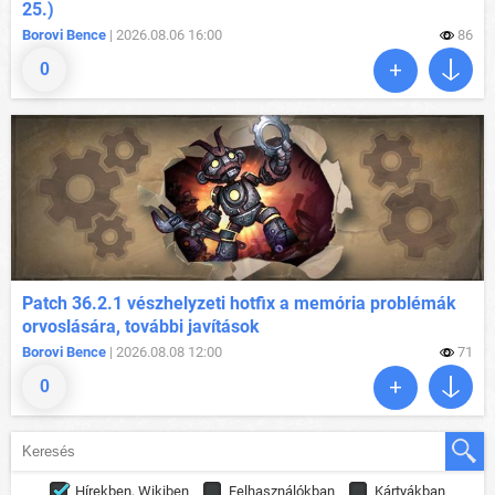
25.)
Borovi Bence
| 2026.08.06 16:00
86
0
Patch 36.2.1 vészhelyzeti hotfix a memória problémák
orvoslására, további javítások
Borovi Bence
| 2026.08.08 12:00
71
0
Hírekben, Wikiben
Felhasználókban
Kártyákban