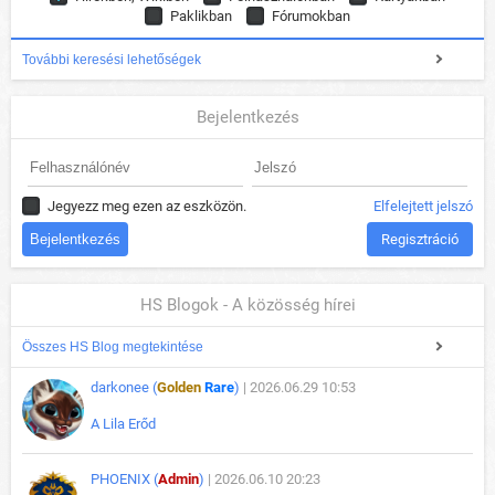
Paklikban
Fórumokban
További keresési lehetőségek
Bejelentkezés
Jegyezz meg ezen az eszközön.
Elfelejtett jelszó
Regisztráció
HS Blogok - A közösség hírei
Összes HS Blog megtekintése
darkonee (
Golden
Rare
)
| 2026.06.29 10:53
A Lila Erőd
PHOENIX (
Admin
)
| 2026.06.10 20:23