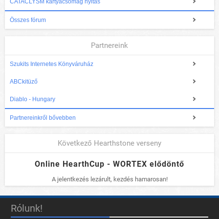
CATACLYSM kártyacsomag nyitás
Összes fórum
Partnereink
Szukits Internetes Könyváruház
ABCkitüző
Diablo - Hungary
Partnereinkről bővebben
Következő Hearthstone verseny
Online HearthCup - WORTEX elődöntő
A jelentkezés lezárult, kezdés hamarosan!
Rólunk!