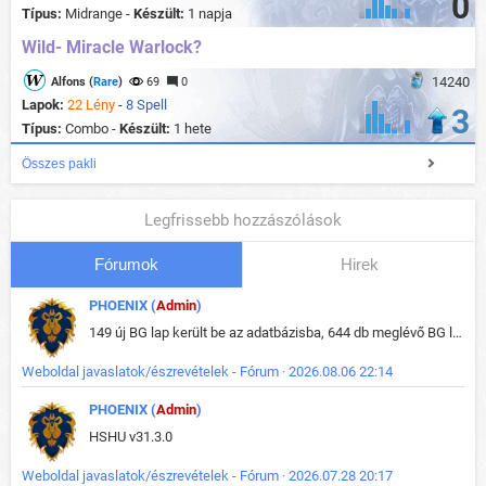
0
Típus:
Midrange -
Készült:
1 napja
Wild- Miracle Warlock?
14240
Alfons (
Rare
)
69
0
Lapok:
22 Lény
-
8 Spell
3
Típus:
Combo -
Készült:
1 hete
Összes pakli
Legfrissebb hozzászólások
Fórumok
Hirek
PHOENIX (
Admin
)
149 új BG lap került be az adatbázisba, 644 db meglévő BG lap módosult, bekerültek az új képek a megváltozott lapokhoz is.
Weboldal javaslatok/észrevételek - Fórum · 2026.08.06 22:14
PHOENIX (
Admin
)
HSHU v31.3.0
Weboldal javaslatok/észrevételek - Fórum · 2026.07.28 20:17