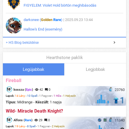
FIGYELEM: Violet Hold börtön meghibásodás
darkonee (
Golden
Rare
)
| 2025.09.23 13:44
Hallow's End (esemény)
+ HS Blog beküldése
Hearthstone paklik
Legújabbak
Legjobbak
Fireball
23760
kossza (
Epic
)
42
0
Lapok:
14 Lény
-
10 Spell
-
1 Fegyver
-
1 Hős
-
1 Helyszín
1
Típus:
Midrange -
Készült:
1 napja
Wild- Miracle Death Knight?
11840
Alfons (
Rare
)
29
0
Lapok:
19 Lény
-
8 Spell
-
1 Fegyver
-
2 Helyszín