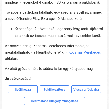
mindegyik legendből 4 darabot (30 kártya van a paklidban).
Továbbá a paklidban található egy speciális spell is, aminek
a neve Offensive Play. Ez a spell 0 Manába kerül.
Képessége: A következő Legendary lény, amit kijátszol
és annak az összes másolata 3-mal kevesebbe kerül.
Az összes eddigi Kocsmai Verekedés információját
megtalálhatjátok a Hearthstone Wiki >
Kocsmai Verekedés
oldalon.
Az első győzelemért továbbra is jár egy kártyacsomag!
Jó szórakozást!
Szólj hozzá
Pakli készítése
Vissza a főoldalra
Hearthstone Hungary támogatása