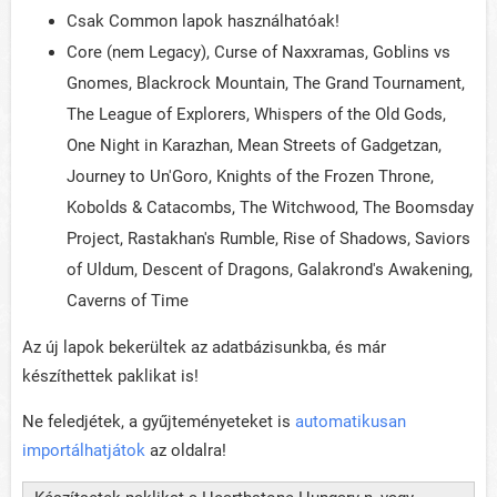
Csak Common lapok használhatóak!
Core (nem Legacy), Curse of Naxxramas, Goblins vs
Gnomes, Blackrock Mountain, The Grand Tournament,
The League of Explorers, Whispers of the Old Gods,
One Night in Karazhan, Mean Streets of Gadgetzan,
Journey to Un'Goro, Knights of the Frozen Throne,
Kobolds & Catacombs, The Witchwood, The Boomsday
Project, Rastakhan's Rumble, Rise of Shadows, Saviors
of Uldum, Descent of Dragons, Galakrond's Awakening,
Caverns of Time
Az új lapok bekerültek az adatbázisunkba, és már
készíthettek paklikat is!
Ne feledjétek, a gyűjteményeteket is
automatikusan
importálhatjátok
az oldalra!