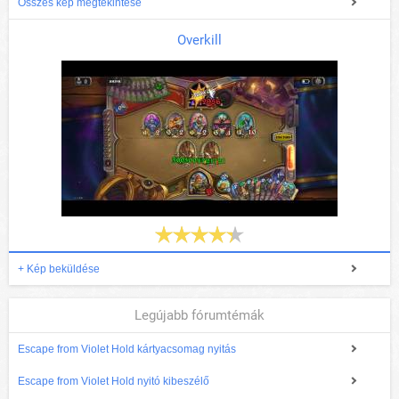
Összes kép megtekintése
Overkill
+ Kép beküldése
Legújabb fórumtémák
Escape from Violet Hold kártyacsomag nyitás
Escape from Violet Hold nyitó kibeszélő