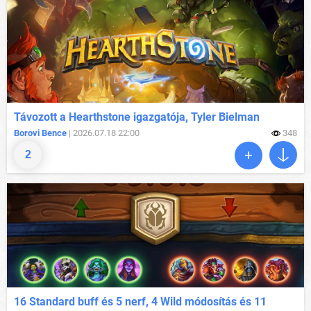
Távozott a Hearthstone igazgatója, Tyler Bielman
Borovi Bence
| 2026.07.18 22:00
348
2
16 Standard buff és 5 nerf, 4 Wild módosítás és 11