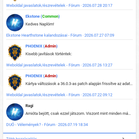
Weboldal javaslatok/észrevételek - Fórum · 2026.07.28 20:17
Ekstone (
Common
)
Kedves Naplóm!
Ekstone Hearthstone kalandozásai - Fórum · 2026.07.27 07:09
PHOENIX (
Admin
)
Kisebb javítások történtek:
Weboldal javaslatok/észrevételek - Fórum · 2026.07.26 13:27
PHOENIX (
Admin
)
Kártya változások a 36.0.3-as patch alapján frissítve az adatbázisban (képek is cserélve).
Weboldal javaslatok/észrevételek - Fórum · 2026.07.22 09:12
Ragi
Amióta bejött, csak ezzel játszom. Viszont mint minden más - akár az alapjáték is, ez is baromira összetett lett. Néha már pár kör után is esélytelen az egész. Vagy irreállisan túltápol valaki, vagy lelép a partner, vagy csak hülye mint a segg. És amikor eljönne az én időm, na akkor jön el mindenki másé is. Engem jobban érdekelne, hogy ki milyen ratingen szokott játszani. Na ez lenne egy érdekes adat.
DUÓ - Vélemények? - Fórum · 2026.07.19 18:34