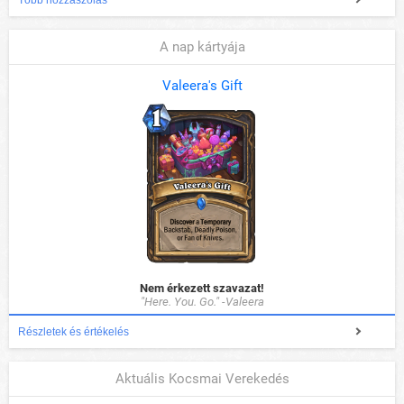
Több hozzászólás
A nap kártyája
Valeera's Gift
Nem érkezett szavazat!
"Here. You. Go." -Valeera
Részletek és értékelés
Aktuális Kocsmai Verekedés