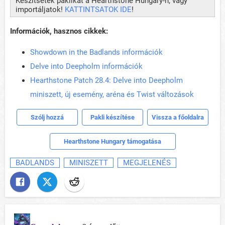
Készítsetek paklikat a Hearthstone Hungary-n, vagy
importáljatok!
KATTINTSATOK IDE
!
Információk, hasznos cikkek:
Showdown in the Badlands információk
Delve into Deepholm információk
Hearthstone Patch 28.4: Delve into Deepholm
miniszett, új esemény, aréna és Twist változások
Szólj hozzá
Pakli készítése
Vissza a főoldalra
Hearthstone Hungary támogatása
BADLANDS
MINISZETT
MEGJELENÉS