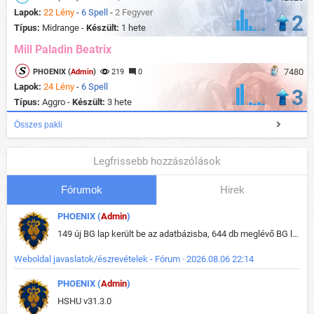
Lapok:
22 Lény
-
6 Spell
-
2 Fegyver
2
Típus:
Midrange -
Készült:
1 hete
Mill Paladin Beatrix
7480
PHOENIX (
Admin
)
219
0
Lapok:
24 Lény
-
6 Spell
3
Típus:
Aggro -
Készült:
3 hete
Összes pakli
Legfrissebb hozzászólások
Fórumok
Hirek
PHOENIX (
Admin
)
149 új BG lap került be az adatbázisba, 644 db meglévő BG lap módosult, bekerültek az új képek a megváltozott lapokhoz is.
Weboldal javaslatok/észrevételek - Fórum · 2026.08.06 22:14
PHOENIX (
Admin
)
HSHU v31.3.0