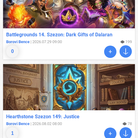
Battlegrounds 14. Szezon: Dark Gifts of Dalaran
Borovi Bence
| 2026.07.29 09:00
199
0
Hearthstone Szezon 149: Justice
Borovi Bence
| 2026.08.02 08:00
78
1