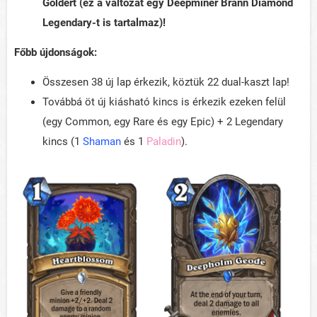
Goldért (ez a változat egy Deepminer Brann Diamond
Legendary-t is tartalmaz)!
Főbb újdonságok:
Összesen 38 új lap érkezik, köztük 22 dual-kaszt lap!
Továbbá öt új kiásható kincs is érkezik ezeken felül
(egy Common, egy Rare és egy Epic) + 2 Legendary
kincs (1
Shaman
és 1
Paladin
).