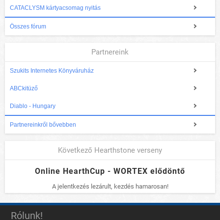
CATACLYSM kártyacsomag nyitás
Összes fórum
Partnereink
Szukits Internetes Könyváruház
ABCkitüző
Diablo - Hungary
Partnereinkről bővebben
Következő Hearthstone verseny
Online HearthCup - WORTEX elődöntő
A jelentkezés lezárult, kezdés hamarosan!
Rólunk!