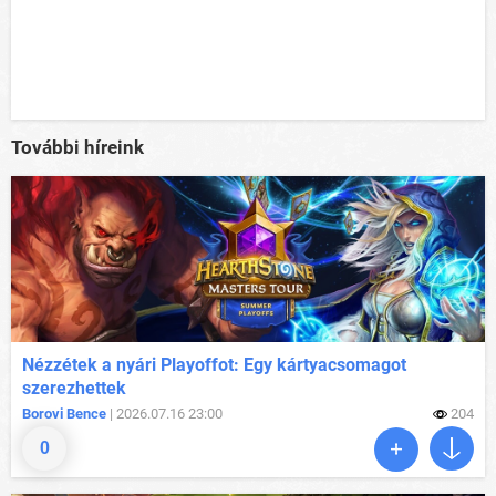
További híreink
Nézzétek a nyári Playoffot: Egy kártyacsomagot
szerezhettek
Borovi Bence
| 2026.07.16 23:00
204
0