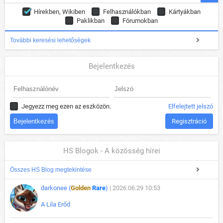
Hírekben, Wikiben
Felhasználókban
Kártyákban
Paklikban
Fórumokban
További keresési lehetőségek
Bejelentkezés
Jegyezz meg ezen az eszközön.
Elfelejtett jelszó
Regisztráció
HS Blogok - A közösség hírei
Összes HS Blog megtekintése
darkonee (
Golden
Rare
)
| 2026.06.29 10:53
A Lila Erőd