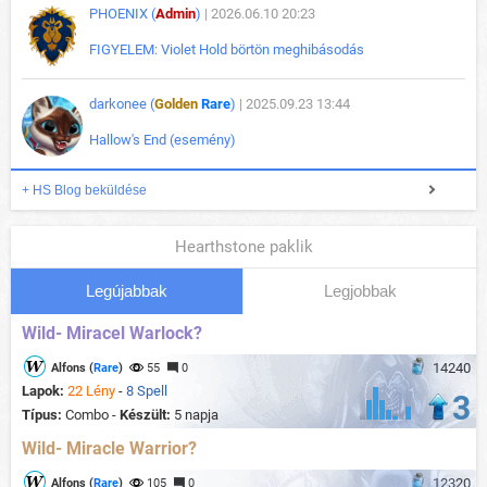
PHOENIX (
Admin
)
| 2026.06.10 20:23
FIGYELEM: Violet Hold börtön meghibásodás
darkonee (
Golden
Rare
)
| 2025.09.23 13:44
Hallow's End (esemény)
+ HS Blog beküldése
Hearthstone paklik
Legújabbak
Legjobbak
Wild- Miracel Warlock?
14240
Alfons (
Rare
)
55
0
Lapok:
22 Lény
-
8 Spell
3
Típus:
Combo -
Készült:
5 napja
Wild- Miracle Warrior?
12320
Alfons (
Rare
)
105
0