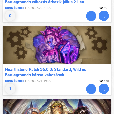
Battlegrounds változás érkezik július 21-én
Borovi Bence
| 2026.07.20 21:00
401
0
Hearthstone Patch 36.0.3: Standard, Wild és
Battlegrounds kártya változások
Borovi Bence
| 2026.07.21 19:00
668
1