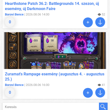
Hearthstone Patch 36.2: Battlegrounds 14. szezon, új
esemény, új Darkmoon Faire
Borovi Bence
| 2026.08.06 14:00
52
0
Zuramat's Rampage esemény (augusztus 4. - augusztus
25.)
Borovi Bence
| 2026.08.06 16:00
41
0