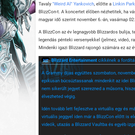
Tavaly
"Weird Al" Yankovich
, előtte a
Linkin Park
BlizzCon-t. A koncertet élőben nézhetitek, ha v
magyar idő szerint november 6.-án, vasárnap 02:3
A BlizzCon az év legnagyobb Blizzardos bulija, t
legendás pénteki versenyekkel (jelmez, videó, ra
Mindenki igazi Blizzard rajongó számára ez az 
Blizzard Entertainment
cikkének a fordítá
A Grammy díjas együttes szombaton, november 
epikusan búcsúztassanak mindenkit az idei Bl
nem sikerült jegyet szerezned a műsorra, hisz
élvezheted végig.
Idén tovább lett fejlesztve a virtuális egy és 
virtuális jeggyel iden már a BlizzCon előtt is
videók, utazás a Blizzard Vaultba és egyéb izg