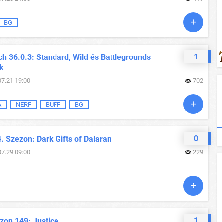
BG
1
h 36.0.3: Standard, Wild és Battlegrounds
ok
07.21 19:00
702
A
NERF
BUFF
BG
0
. Szezon: Dark Gifts of Dalaran
07.29 09:00
229
1
zon 149: Justice