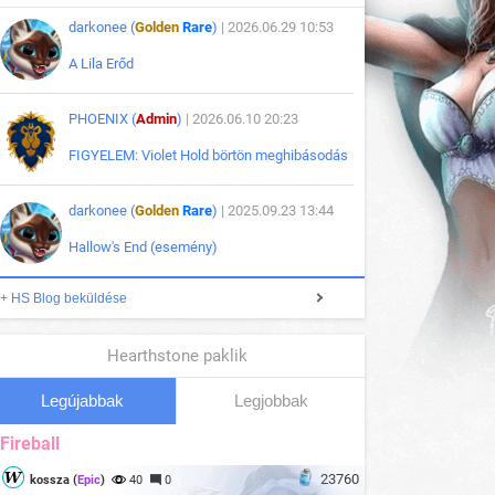
darkonee (
Golden
Rare
)
| 2026.06.29 10:53
A Lila Erőd
PHOENIX (
Admin
)
| 2026.06.10 20:23
FIGYELEM: Violet Hold börtön meghibásodás
darkonee (
Golden
Rare
)
| 2025.09.23 13:44
Hallow's End (esemény)
+ HS Blog beküldése
Hearthstone paklik
Legújabbak
Legjobbak
Fireball
23760
kossza (
Epic
)
40
0