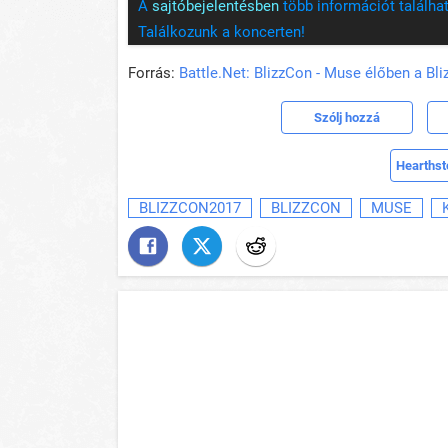
A
sajtóbejelentésben
több információt találhat
Találkozunk a koncerten!
Forrás:
Battle.Net: BlizzCon - Muse élőben a Bl
Szólj hozzá
Hearthst
BLIZZCON2017
BLIZZCON
MUSE