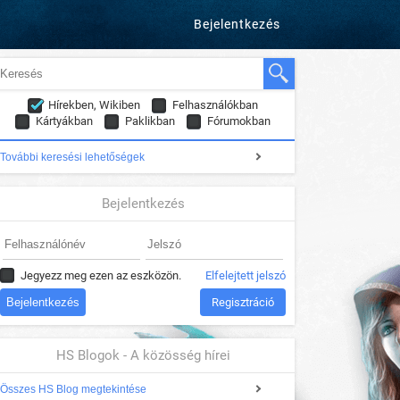
Bejelentkezés
Hírekben, Wikiben
Felhasználókban
Kártyákban
Paklikban
Fórumokban
További keresési lehetőségek
Bejelentkezés
Jegyezz meg ezen az eszközön.
Elfelejtett jelszó
Regisztráció
HS Blogok - A közösség hírei
Összes HS Blog megtekintése