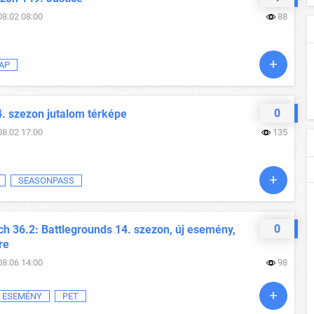
08.02 08:00
88
AP
0
4. szezon jutalom térképe
08.02 17:00
135
SEASONPASS
0
h 36.2: Battlegrounds 14. szezon, új esemény,
re
08.06 14:00
98
ESEMÉNY
PET