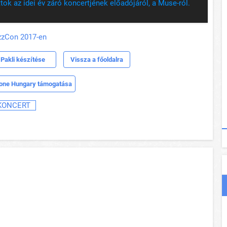
tok az idei év záró koncertjének előadójáról, a Muse-ról.
izzCon 2017-en
Pakli készítése
Vissza a főoldalra
one Hungary támogatása
KONCERT