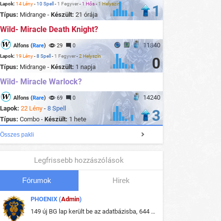
Lapok:
14 Lény
-
10 Spell
-
1 Fegyver
-
1 Hős
-
1 Helyszín
1
Típus:
Midrange -
Készült:
21 órája
Wild- Miracle Death Knight?
11840
Alfons (
Rare
)
29
0
Lapok:
19 Lény
-
8 Spell
-
1 Fegyver
-
2 Helyszín
0
Típus:
Midrange -
Készült:
1 napja
Wild- Miracle Warlock?
14240
Alfons (
Rare
)
69
0
Lapok:
22 Lény
-
8 Spell
3
Típus:
Combo -
Készült:
1 hete
Összes pakli
Legfrissebb hozzászólások
Fórumok
Hirek
PHOENIX (
Admin
)
149 új BG lap került be az adatbázisba, 644 db meglévő BG lap módosult, bekerültek az új képek a megváltozott lapokhoz is.