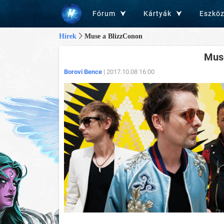
Fórum
Kártyák
Eszkö
Hírek
Muse a BlizzConon
Muse
Borovi Bence
| 2017.10.08 16:00