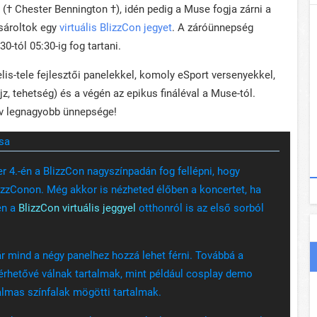
(† Chester Bennington †), idén pedig a Muse fogja zárni a
ásároltok egy
virtuális BlizzCon jegyet
. A záróünnepség
0-tól 05:30-ig fog tartani.
elis-tele fejlesztői panelekkel, komoly eSport versenyekkel,
jz, tehetség) és a végén az epikus fináléval a Muse-tól.
év legnagyobb ünnepsége!
sa
4.-én a BlizzCon nagyszínpadán fog fellépni, hogy
izzConon. Még akkor is nézheted élőben a koncertet, ha
en a
BlizzCon virtuális jeggyel
otthonról is az első sorból
már mind a négy panelhez hozzá lehet férni. Továbbá a
 elérhetővé válnak tartalmak, mint például cosplay demo
almas színfalak mögötti tartalmak.