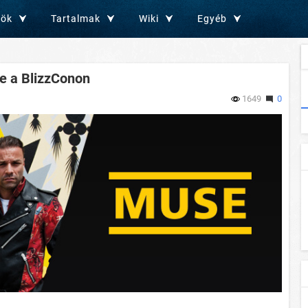
zök
Tartalmak
Wiki
Egyéb
 a BlizzConon
1649
0