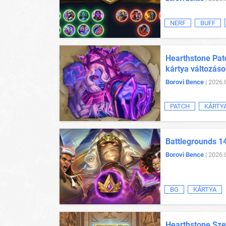
NERF
BUFF
Hearthstone Patc
kártya változás
Borovi Bence
| 2026.
PATCH
KÁRTY
Battlegrounds 14
Borovi Bence
| 2026.
BG
KÁRTYA
Hearthstone Sze