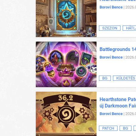
Borovi Bence
| 2026.
SZEZON
HÁTL
Battlegrounds 1
Borovi Bence
| 2026.
BG
KÜLDETÉS
Hearthstone Patc
új Darkmoon Fai
Borovi Bence
| 2026.
PATCH
BG