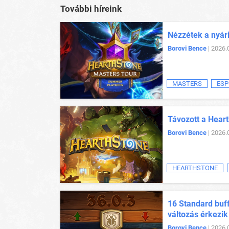
További híreink
Nézzétek a nyár
Borovi Bence
| 2026.
MASTERS
ESP
Távozott a Heart
Borovi Bence
| 2026.
HEARTHSTONE
16 Standard buff
változás érkezik
Borovi Bence
| 2026.