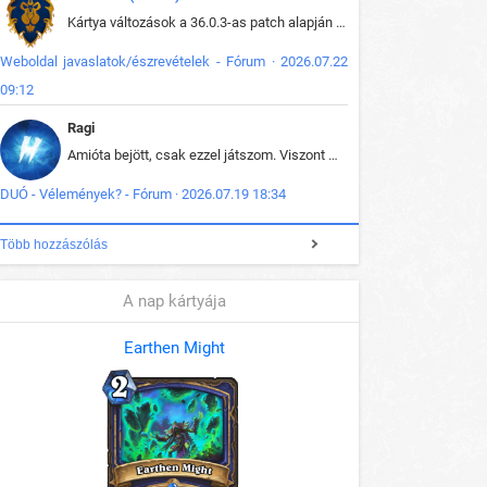
Kártya változások a 36.0.3-as patch alapján frissítve az adatbázisban (képek is cserélve).
Weboldal javaslatok/észrevételek - Fórum · 2026.07.22
09:12
Ragi
Amióta bejött, csak ezzel játszom. Viszont mint minden más - akár az alapjáték is, ez is baromira összetett lett. Néha már pár kör után is esélytelen az egész. Vagy irreállisan túltápol valaki, vagy lelép a partner, vagy csak hülye mint a segg. És amikor eljönne az én időm, na akkor jön el mindenki másé is. Engem jobban érdekelne, hogy ki milyen ratingen szokott játszani. Na ez lenne egy érdekes adat.
DUÓ - Vélemények? - Fórum · 2026.07.19 18:34
Több hozzászólás
A nap kártyája
Earthen Might