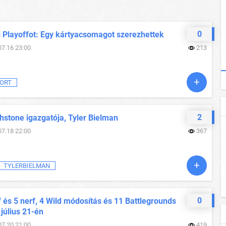
0
i Playoffot: Egy kártyacsomagot szerezhettek
07.16 23:00
213
ORT
2
hstone igazgatója, Tyler Bielman
07.18 22:00
367
TYLERBIELMAN
0
 és 5 nerf, 4 Wild módosítás és 11 Battlegrounds
 július 21-én
07.20 21:00
419