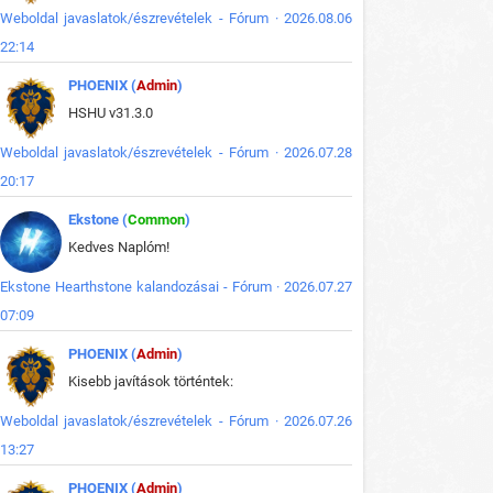
Weboldal javaslatok/észrevételek - Fórum · 2026.08.06
22:14
PHOENIX (
Admin
)
HSHU v31.3.0
Weboldal javaslatok/észrevételek - Fórum · 2026.07.28
20:17
Ekstone (
Common
)
Kedves Naplóm!
Ekstone Hearthstone kalandozásai - Fórum · 2026.07.27
07:09
PHOENIX (
Admin
)
Kisebb javítások történtek:
Weboldal javaslatok/észrevételek - Fórum · 2026.07.26
13:27
PHOENIX (
Admin
)