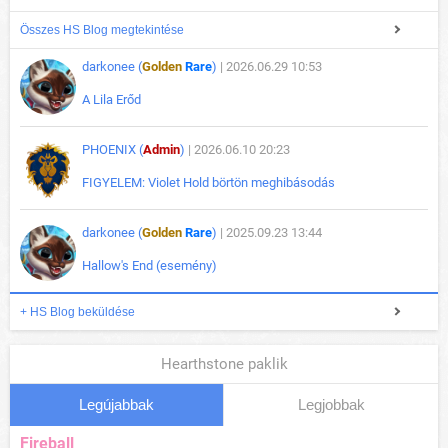
Összes HS Blog megtekintése
darkonee (
Golden
Rare
)
| 2026.06.29 10:53
A Lila Erőd
PHOENIX (
Admin
)
| 2026.06.10 20:23
FIGYELEM: Violet Hold börtön meghibásodás
darkonee (
Golden
Rare
)
| 2025.09.23 13:44
Hallow's End (esemény)
+ HS Blog beküldése
Hearthstone paklik
Legújabbak
Legjobbak
Fireball