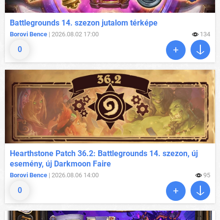
Battlegrounds 14. szezon jutalom térképe
Borovi Bence
| 2026.08.02 17:00
134
0
Hearthstone Patch 36.2: Battlegrounds 14. szezon, új
esemény, új Darkmoon Faire
Borovi Bence
| 2026.08.06 14:00
95
0