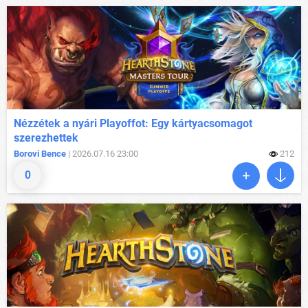
Nézzétek a nyári Playoffot: Egy kártyacsomagot
szerezhettek
Borovi Bence
| 2026.07.16 23:00
212
0