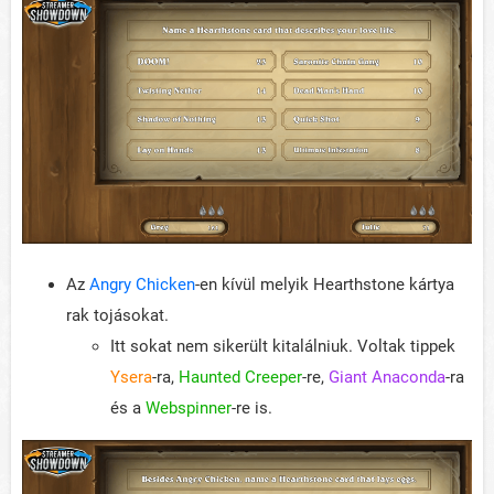
Az
Angry Chicken
-en kívül melyik Hearthstone kártya
rak tojásokat.
Itt sokat nem sikerült kitalálniuk. Voltak tippek
Ysera
-ra,
Haunted Creeper
-re,
Giant Anaconda
-ra
és a
Webspinner
-re is.