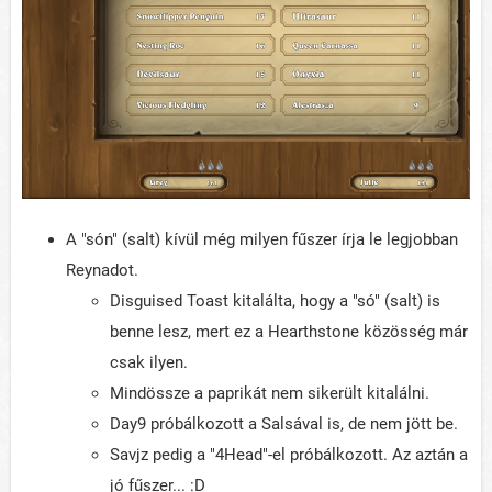
A "són" (salt) kívül még milyen fűszer írja le legjobban
Reynadot.
Disguised Toast kitalálta, hogy a "só" (salt) is
benne lesz, mert ez a Hearthstone közösség már
csak ilyen.
Mindössze a paprikát nem sikerült kitalálni.
Day9 próbálkozott a Salsával is, de nem jött be.
Savjz pedig a "4Head"-el próbálkozott. Az aztán a
jó fűszer... :D