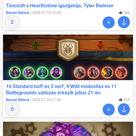
Távozott a Hearthstone igazgatója, Tyler Bielman
Borovi Bence
| 2026.07.18 22:00
366
2
16 Standard buff és 5 nerf, 4 Wild módosítás és 11
Battlegrounds változás érkezik július 21-én
Borovi Bence
| 2026.07.20 21:00
418
0