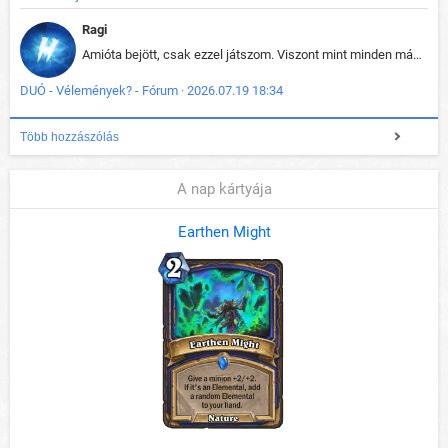
Ragi
Amióta bejött, csak ezzel játszom. Viszont mint minden más - akár az alapjáték is, ez is baromira összetett lett. Néha már pár kör után is esélytelen az egész. Vagy irreállisan túltápol valaki, vagy lelép a partner, vagy csak hülye mint a segg. És amikor eljönne az én időm, na akkor jön el mindenki másé is. Engem jobban érdekelne, hogy ki milyen ratingen szokott játszani. Na ez lenne egy érdekes adat.
DUÓ - Vélemények? - Fórum · 2026.07.19 18:34
Több hozzászólás
A nap kártyája
Earthen Might