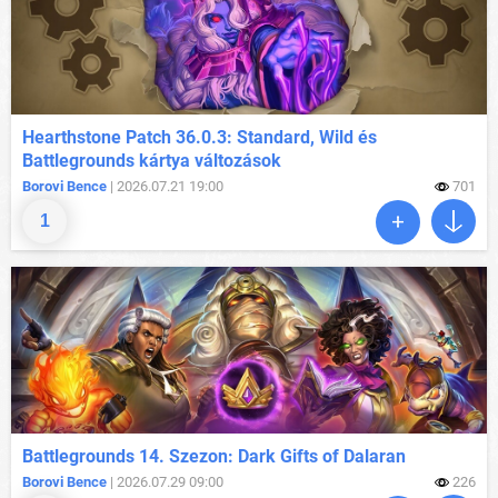
Hearthstone Patch 36.0.3: Standard, Wild és
Battlegrounds kártya változások
Borovi Bence
| 2026.07.21 19:00
701
1
Battlegrounds 14. Szezon: Dark Gifts of Dalaran
Borovi Bence
| 2026.07.29 09:00
226