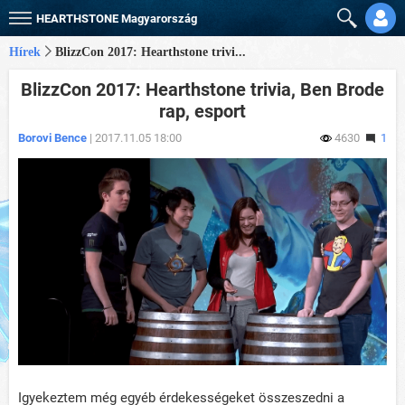
HEARTHSTONE
Magyarország
Hírek
BlizzCon 2017: Hearthstone trivi...
BlizzCon 2017: Hearthstone trivia, Ben Brode
rap, esport
Borovi Bence
| 2017.11.05 18:00
4630
1
Igyekeztem még egyéb érdekességeket összeszedni a