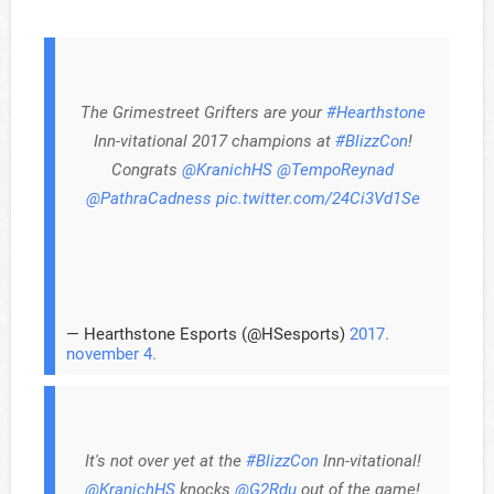
The Grimestreet Grifters are your
#Hearthstone
Inn-vitational 2017 champions at
#BlizzCon
!
Congrats
@KranichHS
@TempoReynad
@PathraCadness
pic.twitter.com/24Ci3Vd1Se
— Hearthstone Esports (@HSesports)
2017.
november 4.
It's not over yet at the
#BlizzCon
Inn-vitational!
@KranichHS
knocks
@G2Rdu
out of the game!