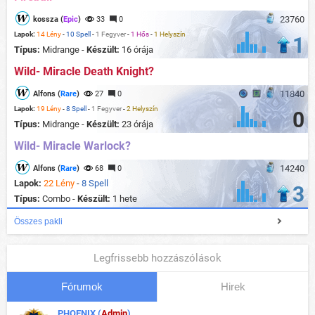
23760
kossza (
Epic
)
33
0
Lapok:
14 Lény
-
10 Spell
-
1 Fegyver
-
1 Hős
-
1 Helyszín
1
Típus:
Midrange -
Készült:
16 órája
Wild- Miracle Death Knight?
11840
Alfons (
Rare
)
27
0
Lapok:
19 Lény
-
8 Spell
-
1 Fegyver
-
2 Helyszín
0
Típus:
Midrange -
Készült:
23 órája
Wild- Miracle Warlock?
14240
Alfons (
Rare
)
68
0
Lapok:
22 Lény
-
8 Spell
3
Típus:
Combo -
Készült:
1 hete
Összes pakli
Legfrissebb hozzászólások
Fórumok
Hirek
PHOENIX (
Admin
)