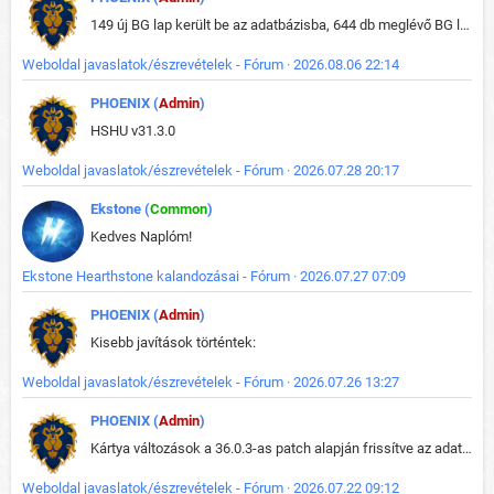
149 új BG lap került be az adatbázisba, 644 db meglévő BG lap módosult, bekerültek az új képek a megváltozott lapokhoz is.
Weboldal javaslatok/észrevételek - Fórum · 2026.08.06 22:14
PHOENIX (
Admin
)
HSHU v31.3.0
Weboldal javaslatok/észrevételek - Fórum · 2026.07.28 20:17
Ekstone (
Common
)
Kedves Naplóm!
Ekstone Hearthstone kalandozásai - Fórum · 2026.07.27 07:09
PHOENIX (
Admin
)
Kisebb javítások történtek:
Weboldal javaslatok/észrevételek - Fórum · 2026.07.26 13:27
PHOENIX (
Admin
)
Kártya változások a 36.0.3-as patch alapján frissítve az adatbázisban (képek is cserélve).
Weboldal javaslatok/észrevételek - Fórum · 2026.07.22 09:12