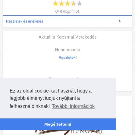
Or it might not.
Részletek és értékelés
Aktuális Kocsmai Verekedés
Henchmania
Részletek
!
Kezdés:
08.05. (Szerda) - 19:00
Vége:
08.12. (Szerda) - 18:00
Ez az oldal cookie-kat használ, hogy a
legjobb élményt tudjuk nyújtani a
Támogass minket
felhasználóinknak!
További információk
Megértettem!