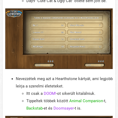
Day9 "Cute Cat & Ugly Cat" ötlete sem jött be.
Nevezzétek meg azt a Hearthstone kártyát, ami legjobb
leírja a szerelmi életeteket.
Itt csak a
DOOM!
-ot sikerült kitalálniuk.
Tippeltek többek között
Animal Companion
-t,
Backstab
-et és
Doomsayer
-t is.