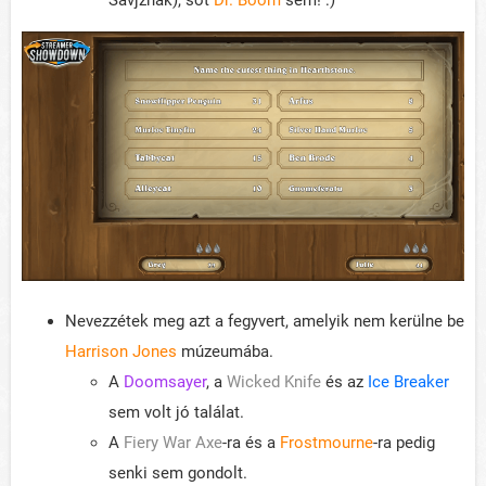
Savjznak), sőt
Dr. Boom
sem! :)
Nevezzétek meg azt a fegyvert, amelyik nem kerülne be
Harrison Jones
múzeumába.
A
Doomsayer
, a
Wicked Knife
és az
Ice Breaker
sem volt jó találat.
A
Fiery War Axe
-ra és a
Frostmourne
-ra pedig
senki sem gondolt.