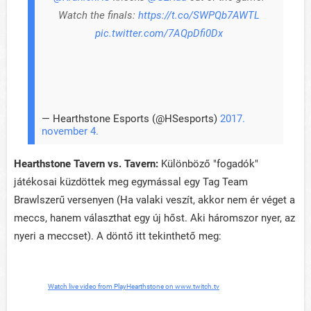
Watch the finals:
https://t.co/SWPQb7AWTL
pic.twitter.com/7AQpDfi0Dx
— Hearthstone Esports (@HSesports)
2017.
november 4.
Hearthstone Tavern vs. Tavern:
Különböző "fogadók"
játékosai küzdöttek meg egymással egy Tag Team
Brawlszerű versenyen (Ha valaki veszít, akkor nem ér véget a
meccs, hanem választhat egy új hőst. Aki háromszor nyer, az
nyeri a meccset). A döntő itt tekinthető meg:
Watch live video from PlayHearthstone on www.twitch.tv