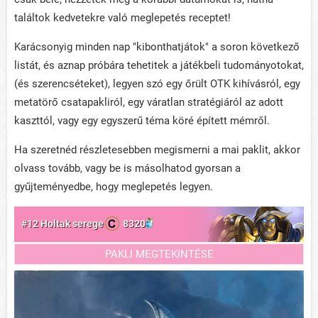
találtok kedvetekre való meglepetés receptet!
Karácsonyig minden nap "kibonthatjátok" a soron következő
listát, és aznap próbára tehetitek a játékbeli tudományotokat,
(és szerencséteket), legyen szó egy őrült OTK kihívásról, egy
metatörő csatapakliról, egy váratlan stratégiáról az adott
kaszttól, vagy egy egyszerű téma köré épített mémről.
Ha szeretnéd részletesebben megismerni a mai paklit, akkor
olvass tovább, vagy be is másolhatod gyorsan a
gyűjteményedbe, hogy meglepetés legyen.
#12 Holtak serege
8320
PAKLI MEGTEKINTÉSE