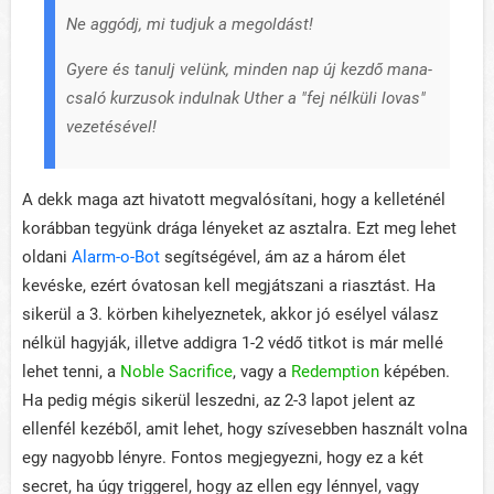
Ne aggódj, mi tudjuk a megoldást!
Gyere és tanulj velünk, minden nap új kezdő mana-
csaló kurzusok indulnak Uther a "fej nélküli lovas"
vezetésével!
A dekk maga azt hivatott megvalósítani, hogy a kelleténél
korábban tegyünk drága lényeket az asztalra. Ezt meg lehet
oldani
Alarm-o-Bot
segítségével, ám az a három élet
kevéske, ezért óvatosan kell megjátszani a riasztást. Ha
sikerül a 3. körben kihelyeznetek, akkor jó esélyel válasz
nélkül hagyják, illetve addigra 1-2 védő titkot is már mellé
lehet tenni, a
Noble Sacrifice
, vagy a
Redemption
képében.
Ha pedig mégis sikerül leszedni, az 2-3 lapot jelent az
ellenfél kezéből, amit lehet, hogy szívesebben használt volna
egy nagyobb lényre. Fontos megjegyezni, hogy ez a két
secret, ha úgy triggerel, hogy az ellen egy lénnyel, vagy