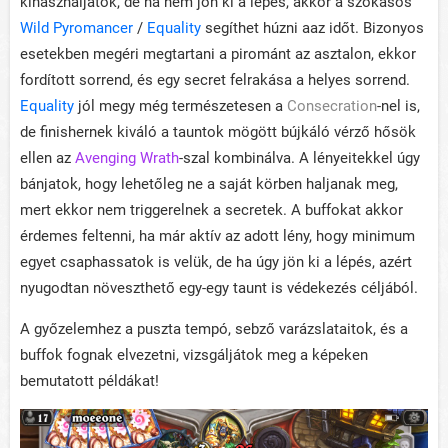
kihasználjátok, de ha nem jön ki a lépés, akkor a szokásos
Wild Pyromancer
/
Equality
segíthet húzni aaz időt. Bizonyos
esetekben megéri megtartani a pirománt az asztalon, ekkor
fordított sorrend, és egy secret felrakása a helyes sorrend.
Equality
jól megy még természetesen a
Consecration
-nel is,
de finishernek kiváló a tauntok mögött bújkáló vérző hősök
ellen az
Avenging Wrath
-szal kombinálva. A lényeitekkel úgy
bánjatok, hogy lehetőleg ne a saját körben haljanak meg,
mert ekkor nem triggerelnek a secretek. A buffokat akkor
érdemes feltenni, ha már aktív az adott lény, hogy minimum
egyet csaphassatok is velük, de ha úgy jön ki a lépés, azért
nyugodtan növeszthető egy-egy taunt is védekezés céljából.
A győzelemhez a puszta tempó, sebző varázslataitok, és a
buffok fognak elvezetni, vizsgáljátok meg a képeken
bemutatott példákat!