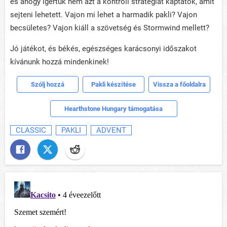
és ahogy ígértük nem azt a kontroll stratégiát kaptátok, amit
sejteni lehetett. Vajon mi lehet a harmadik pakli? Vajon
becsületes? Vajon kiáll a szövetség és Stormwind mellett?
Jó játékot, és békés, egészséges karácsonyi időszakot
kívánunk hozzá mindenkinek!
Szólj hozzá
Pakli készítése
Vissza a főoldalra
Hearthstone Hungary támogatása
CLASSIC
PAKLI
ADVENT