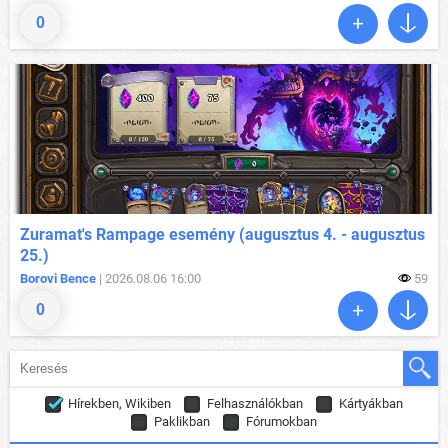
0
Zuramat's Rampage esemény (augusztus 4. - augusztus
25.)
Borovi Bence
| 2026.08.06 16:00
59
0
Hírekben, Wikiben
Felhasználókban
Kártyákban
Paklikban
Fórumokban