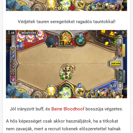
Védjétek tauren seregeiteket ragadós tauntokkal!
Jól irányzott buff, és
Baine Bloodhoof
bosszúja végzetes.
A hős képességet csak akkor használjátok, ha a titkokat
nem zavarják, mert a recruit tokenek előszeretettel halnak