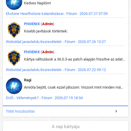
Kedves Naplóm!
Ekstone Hearthstone kalandozásai - Fórum · 2026.07.27 07:09
PHOENIX (
Admin
)
Kisebb javítások történtek:
Weboldal javaslatok/észrevételek - Fórum · 2026.07.26 13:27
PHOENIX (
Admin
)
Kártya változások a 36.0.3-as patch alapján frissítve az adatbázisban (képek is cserélve).
Weboldal javaslatok/észrevételek - Fórum · 2026.07.22 09:12
Ragi
Amióta bejött, csak ezzel játszom. Viszont mint minden más - akár az alapjáték is, ez is baromira összetett lett. Néha már pár kör után is esélytelen az egész. Vagy irreállisan túltápol valaki, vagy lelép a partner, vagy csak hülye mint a segg. És amikor eljönne az én időm, na akkor jön el mindenki másé is. Engem jobban érdekelne, hogy ki milyen ratingen szokott játszani. Na ez lenne egy érdekes adat.
DUÓ - Vélemények? - Fórum · 2026.07.19 18:34
Több hozzászólás
A nap kártyája