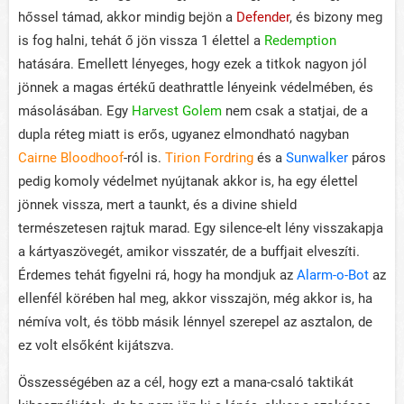
hőssel támad, akkor mindig bejön a
Defender
, és bizony meg
is fog halni, tehát ő jön vissza 1 élettel a
Redemption
hatására. Emellett lényeges, hogy ezek a titkok nagyon jól
jönnek a magas értékű deathrattle lényeink védelmében, és
másolásában. Egy
Harvest Golem
nem csak a statjai, de a
dupla réteg miatt is erős, ugyanez elmondható nagyban
Cairne Bloodhoof
-ról is.
Tirion Fordring
és a
Sunwalker
páros
pedig komoly védelmet nyújtanak akkor is, ha egy élettel
jönnek vissza, mert a taunkt, és a divine shield
természetesen rajtuk marad. Egy silence-elt lény visszakapja
a kártyaszövegét, amikor visszatér, de a buffjait elveszíti.
Érdemes tehát figyelni rá, hogy ha mondjuk az
Alarm-o-Bot
az
ellenfél körében hal meg, akkor visszajön, még akkor is, ha
némíva volt, és több másik lénnyel szerepel az asztalon, de
ez volt elsőként kijátszva.
Összességében az a cél, hogy ezt a mana-csaló taktikát