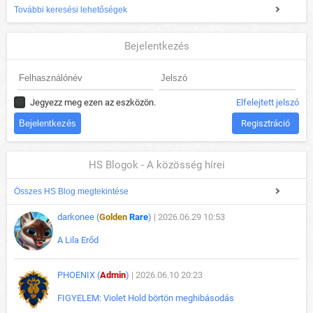
További keresési lehetőségek
Bejelentkezés
Jegyezz meg ezen az eszközön.
Elfelejtett jelszó
Regisztráció
HS Blogok - A közösség hírei
Összes HS Blog megtekintése
darkonee (
Golden
Rare
)
| 2026.06.29 10:53
A Lila Erőd
PHOENIX (
Admin
)
| 2026.06.10 20:23
FIGYELEM: Violet Hold börtön meghibásodás