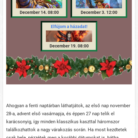
December 14. 08:00
December 3. 12:00
Elfújom a házadat!
December 19. 08:00
Ahogyan a fenti naptárban láthatjátok, az első nap november
28-a, advent első vasárnapja, és éppen 27 nap telik el
karácsonyig, így minden klasszikus kaszttal háromszor
találkozhattok a nagy várakozás során. Ha most kezdtetek
csak bele, nézzétek meg a korábbi dátumokat is, hátha