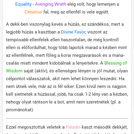
Equality
-
Avenging Wrath
elég volt, hogy lemenjen a
Cenarius
fal, meg az ellenfél is vele együtt.
A dekk-ben viszonylag kevés a húzás, ez szándékos, mert a
legjobb húzás a kasztban a
Divine Favor
, viszont az
tempósabb ellenfelek ellen haszontalan, de még kontroll
ellen is előfordulhat, hogy több lapotok marad a kézben mint
az ellenfélnek, mert főleg a korai megzavarások és a mana-
csalás miatt mindent kidobálnak a lényeitekre. A
Blessing of
Wisdom
saját (aktív), és ellenséges lényen is jól mutat, olyan
célpontot válasszatok, akit nem lehet könnyen leszedni. Ha
nem ütnek vele, már az is fél siker. Ezen kívül nem is nagyon
kell sietnetek a húzással, jobb, ha csak 1-2 lény van a kézben,
nehogy olyat rántson le a bot, amit nem szeretnétek (pl. a
pirománokat).
Ezzel megosztottuk veletek a
Paladin
kaszt második dekkjét,