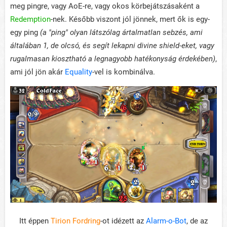
meg pingre, vagy AoE-re, vagy okos körbejátszásaként a
Redemption
-nek. Később viszont jól jönnek, mert ők is egy-
egy ping
(a "ping" olyan látszólag ártalmatlan sebzés, ami
általában 1, de olcsó, és segít lekapni divine shield-eket, vagy
rugalmasan kiosztható a legnagyobb hatékonyság érdekében)
,
ami jól jön akár
Equality
-vel is kombinálva.
Itt éppen
Tirion Fordring
-ot idézett az
Alarm-o-Bot
, de az