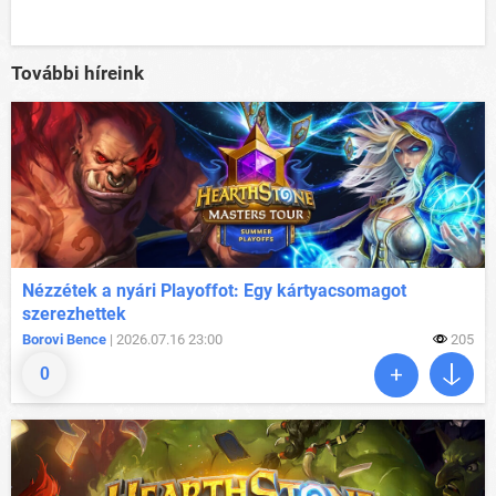
További híreink
Nézzétek a nyári Playoffot: Egy kártyacsomagot
szerezhettek
Borovi Bence
| 2026.07.16 23:00
205
0