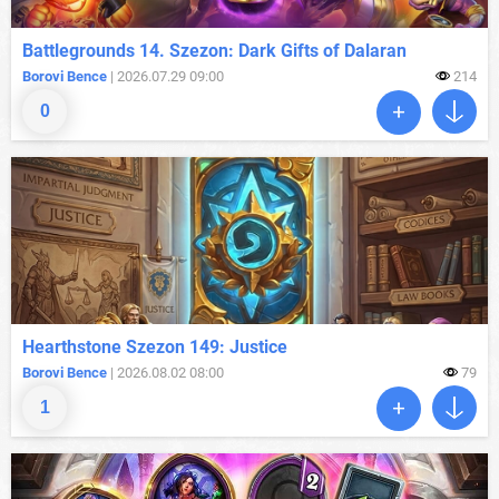
Battlegrounds 14. Szezon: Dark Gifts of Dalaran
Borovi Bence
| 2026.07.29 09:00
214
0
Hearthstone Szezon 149: Justice
Borovi Bence
| 2026.08.02 08:00
79
1