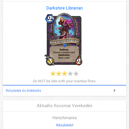
Darkshire Librarian
Do NOT be late with your overdue fines.
Részletek és értékelés
Aktuális Kocsmai Verekedés
Henchmania
Részletek
!