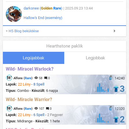
darkonee (
Golden
Rare
)
| 2025.09.23 13:44
Hallow's End (esemény)
+ HS Blog beküldése
Hearthstone paklik
Legújabbak
Legjobbak
Wild- Miracel Warlock?
14240
Alfons (
Rare
)
58
0
Lapok:
22 Lény
-
8 Spell
3
Típus:
Combo -
Készült:
6 napja
Wild- Miracle Warrior?
12320
Alfons (
Rare
)
107
0
Lapok:
22 Lény
-
6 Spell
-
2 Fegyver
2
Típus:
Midrange -
Készült:
1 hete