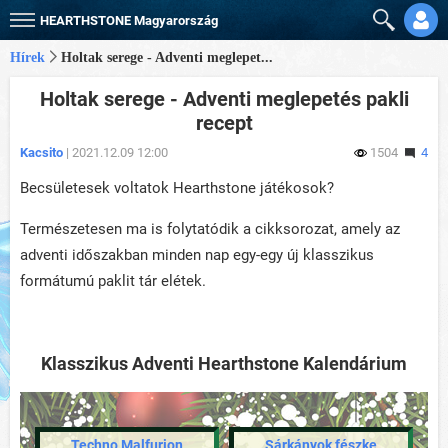
HEARTHSTONE
Magyarország
Hírek
Holtak serege - Adventi meglepet...
Holtak serege - Adventi meglepetés pakli
recept
Kacsito
| 2021.12.09 12:00
1504
4
Becsületesek voltatok Hearthstone játékosok?
Természetesen ma is folytatódik a cikksorozat, amely az
adventi időszakban minden nap egy-egy új klasszikus
formátumú paklit tár elétek.
Klasszikus Adventi Hearthstone Kalendárium
Techno Malfurion
Sárkányok fészke