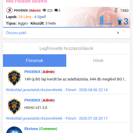
Mill Paladin Beatrix
7480
PHOENIX (
Admin
)
223
0
Lapok:
24 Lény
-
6 Spell
3
Típus:
Aggro -
Készült:
3 hete
Összes pakli
Legfrissebb hozzászólások
Fórumok
Hirek
PHOENIX (
Admin
)
149 új BG lap került be az adatbázisba, 644 db meglévő BG lap módosult, bekerültek az új képek a megváltozott lapokhoz is.
Weboldal javaslatok/észrevételek - Fórum · 2026.08.06 22:14
PHOENIX (
Admin
)
HSHU v31.3.0
Weboldal javaslatok/észrevételek - Fórum · 2026.07.28 20:17
Ekstone (
Common
)