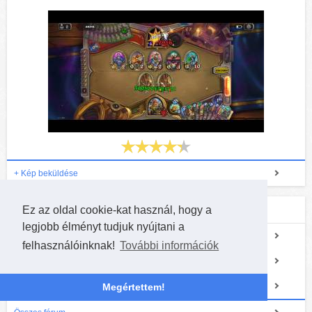
+ Kép beküldése
Legújabb fórumtémák
Ez az oldal cookie-kat használ, hogy a
legjobb élményt tudjuk nyújtani a
Escape from Violet Hold kártyacsomag nyitás
felhasználóinknak!
További információk
Escape from Violet Hold nyitó kibeszélő
CATACLYSM kártyacsomag nyitás
Megértettem!