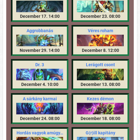
December 17. 14:00
December 23. 08:00
Aggrobbanás
Véres roham
November 29. 14:00
December 8. 12:00
Dr. 3
Lerágott csont
December 4. 10:00
December 13. 08:00
A sárkány karmai
Kezes démon
December 24. 08:00
December 18. 08:00
Hordás vagyok amúgy…
G(r)ill kapitány